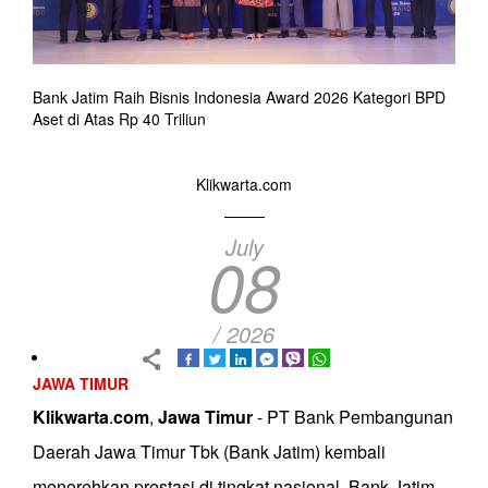
Bank Jatim Raih Bisnis Indonesia Award 2026 Kategori BPD
Aset di Atas Rp 40 Triliun
Klikwarta.com
July
08
/ 2026
JAWA TIMUR
Klikwarta
.
com
,
Jawa
Timur
- PT Bank Pembangunan
Daerah Jawa Timur Tbk (Bank Jatim) kembali
menorehkan prestasi di tingkat nasional. Bank Jatim