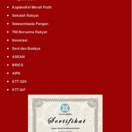
KopdesKel Merah Putih
Sekolah Rakyat
Swasembada Pangan
TNI Bersama Rakyat
Investasi
Seni dan Budaya
ASEAN
BRICS
AIPA
KTT G20
KTT IAF