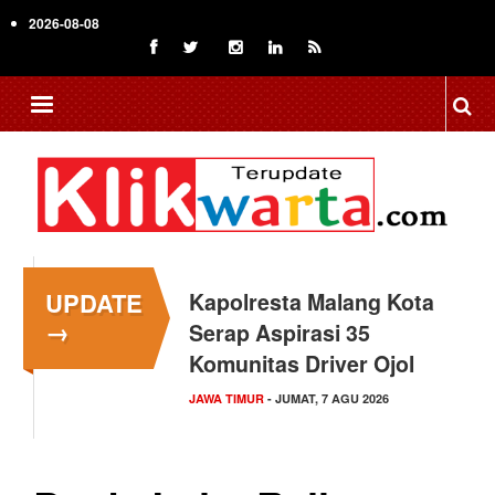
Skip
2026-08-08
to
main
content
UPDATE
Kapolresta Malang Kota
→
Serap Aspirasi 35
Komunitas Driver Ojol
JAWA TIMUR
- JUMAT, 7 AGU 2026