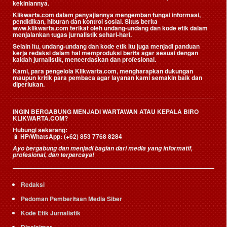
kekiniannya.
Klikwarta.com dalam penyajiannya mengemban fungsi informasi,
pendidikan, hiburan dan kontrol sosial. Situs berita
www.klikwarta.com terikat oleh undang-undang dan kode etik dalam
menjalankan tugas jurnalistik sehari-hari.
Selain itu, undang-undang dan kode etik itu juga menjadi panduan
kerja redaksi dalam hal memproduksi berita agar sesuai dengan
kaidah jurnalistik, mencerdaskan dan profesional.
Kami, para pengelola Klikwarta.com, mengharapkan dukungan
maupun kritik para pembaca agar layanan kami semakin baik dan
diperlukan.
INGIN BERGABUNG MENJADI WARTAWAN ATAU KEPALA BIRO
KLIKWARTA.COM?
Hubungi sekarang:
📱
HP/WhatsApp:
(+62) 853 7768 8284
Ayo bergabung dan menjadi bagian dari media yang informatif,
profesional, dan terpercaya!
Redaksi
Pedoman Pemberitaan Media Siber
Kode Etik Jurnalistik