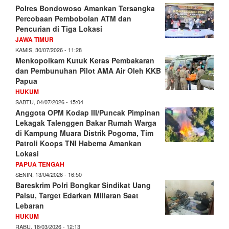
Polres Bondowoso Amankan Tersangka
Percobaan Pembobolan ATM dan
Pencurian di Tiga Lokasi
JAWA TIMUR
KAMIS, 30/07/2026 - 11:28
Menkopolkam Kutuk Keras Pembakaran
dan Pembunuhan Pilot AMA Air Oleh KKB
Papua
HUKUM
SABTU, 04/07/2026 - 15:04
Anggota OPM Kodap III/Puncak Pimpinan
Lekagak Talenggen Bakar Rumah Warga
di Kampung Muara Distrik Pogoma, Tim
Patroli Koops TNI Habema Amankan
Lokasi
PAPUA TENGAH
SENIN, 13/04/2026 - 16:50
Bareskrim Polri Bongkar Sindikat Uang
Palsu, Target Edarkan Miliaran Saat
Lebaran
HUKUM
RABU, 18/03/2026 - 12:13