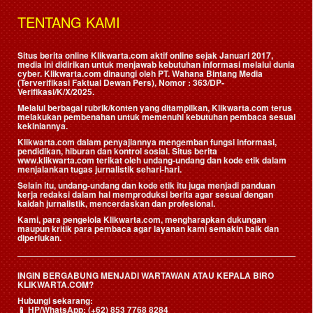
TENTANG KAMI
Situs berita online Klikwarta.com aktif online sejak Januari 2017,
media ini didirikan untuk menjawab kebutuhan informasi melalui dunia
cyber. Klikwarta.com dinaungi oleh
PT. Wahana Bintang Media
(Terverifikasi Faktual Dewan Pers)
, Nomor : 363/DP-
Verifikasi/K/X/2025.
Melalui berbagai rubrik/konten yang ditampilkan, Klikwarta.com terus
melakukan pembenahan untuk memenuhi kebutuhan pembaca sesuai
kekiniannya.
Klikwarta.com dalam penyajiannya mengemban fungsi informasi,
pendidikan, hiburan dan kontrol sosial. Situs berita
www.klikwarta.com terikat oleh undang-undang dan kode etik dalam
menjalankan tugas jurnalistik sehari-hari.
Selain itu, undang-undang dan kode etik itu juga menjadi panduan
kerja redaksi dalam hal memproduksi berita agar sesuai dengan
kaidah jurnalistik, mencerdaskan dan profesional.
Kami, para pengelola Klikwarta.com, mengharapkan dukungan
maupun kritik para pembaca agar layanan kami semakin baik dan
diperlukan.
INGIN BERGABUNG MENJADI WARTAWAN ATAU KEPALA BIRO
KLIKWARTA.COM?
Hubungi sekarang:
📱
HP/WhatsApp:
(+62) 853 7768 8284