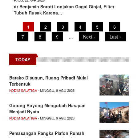
dr Benjamin Soroti Lonjakan Gagal Ginjal, Filter
Tubuh Rusak Karena…
Pagination
Current
1
Page
2
Page
3
Page
4
Page
5
Page
6
page
Page
7
Page
8
Page
9
…
Next
Next ›
Last
Last »
page
page
TODAY
Batako Disusun, Ruang Pribadi Mulai
Terbentuk
KODIM SALATIGA
- MINGGU, 9 AGU 2026
Gotong Royong Mengubah Harapan
Menjadi Nyata
KODIM SALATIGA
- MINGGU, 9 AGU 2026
Pemasangan Rangka Plafon Rumah