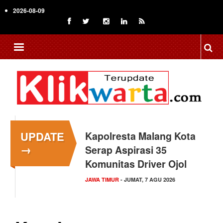
Skip
2026-08-09
to
main
content
UPDATE
Kapolresta Malang Kota
→
Serap Aspirasi 35
Komunitas Driver Ojol
JAWA TIMUR
- JUMAT, 7 AGU 2026