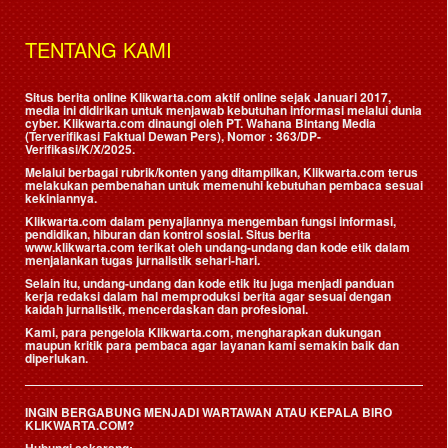
TENTANG KAMI
Situs berita online Klikwarta.com aktif online sejak Januari 2017,
media ini didirikan untuk menjawab kebutuhan informasi melalui dunia
cyber. Klikwarta.com dinaungi oleh
PT. Wahana Bintang Media
(Terverifikasi Faktual Dewan Pers)
, Nomor : 363/DP-
Verifikasi/K/X/2025.
Melalui berbagai rubrik/konten yang ditampilkan, Klikwarta.com terus
melakukan pembenahan untuk memenuhi kebutuhan pembaca sesuai
kekiniannya.
Klikwarta.com dalam penyajiannya mengemban fungsi informasi,
pendidikan, hiburan dan kontrol sosial. Situs berita
www.klikwarta.com terikat oleh undang-undang dan kode etik dalam
menjalankan tugas jurnalistik sehari-hari.
Selain itu, undang-undang dan kode etik itu juga menjadi panduan
kerja redaksi dalam hal memproduksi berita agar sesuai dengan
kaidah jurnalistik, mencerdaskan dan profesional.
Kami, para pengelola Klikwarta.com, mengharapkan dukungan
maupun kritik para pembaca agar layanan kami semakin baik dan
diperlukan.
INGIN BERGABUNG MENJADI WARTAWAN ATAU KEPALA BIRO
KLIKWARTA.COM?
Hubungi sekarang: