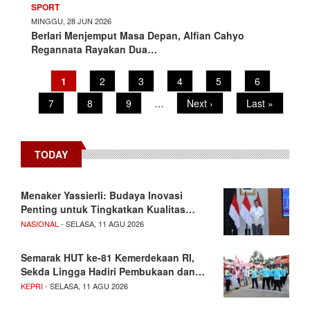
SPORT
MINGGU, 28 JUN 2026
Berlari Menjemput Masa Depan, Alfian Cahyo
Regannata Rayakan Dua…
Pagination
Current
1
Page
2
Page
3
Page
4
Page
5
Page
6
page
Page
7
Page
8
Page
9
…
Next
Next ›
Last
Last »
page
page
TODAY
Menaker Yassierli: Budaya Inovasi
Penting untuk Tingkatkan Kualitas…
NASIONAL
- SELASA, 11 AGU 2026
Semarak HUT ke-81 Kemerdekaan RI,
Sekda Lingga Hadiri Pembukaan dan…
KEPRI
- SELASA, 11 AGU 2026