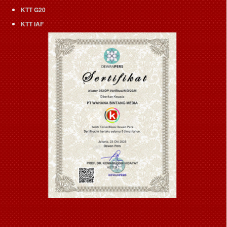
KTT G20
KTT IAF