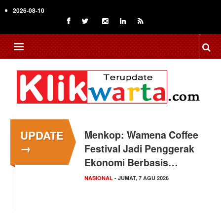
Skip
2026-08-10
to
main
content
UPDATE
Menkop: Wamena Coffee
→
Festival Jadi Penggerak
Ekonomi Berbasis…
NASIONAL
- JUMAT, 7 AGU 2026