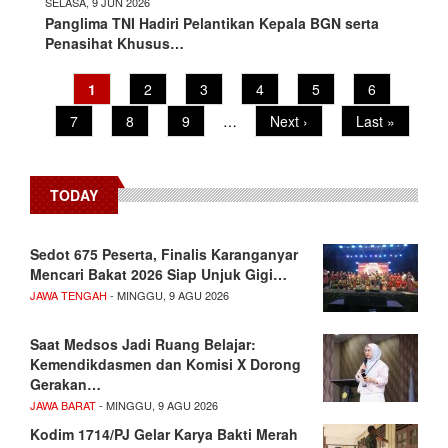
SELASA, 9 JUN 2026
Panglima TNI Hadiri Pelantikan Kepala BGN serta
Penasihat Khusus…
Pagination
Current
1
Page
2
Page
3
Page
4
Page
5
Page
6
page
Page
7
Page
8
Page
9
…
Next
Next ›
Last
Last »
page
page
TODAY
Sedot 675 Peserta, Finalis Karanganyar
Mencari Bakat 2026 Siap Unjuk Gigi…
JAWA TENGAH
- MINGGU, 9 AGU 2026
Saat Medsos Jadi Ruang Belajar:
Kemendikdasmen dan Komisi X Dorong
Gerakan…
JAWA BARAT
- MINGGU, 9 AGU 2026
Kodim 1714/PJ Gelar Karya Bakti Merah