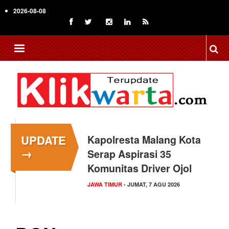
Skip
2026-08-08
to
main
content
UPDATE
Kapolresta Malang Kota
→
Serap Aspirasi 35
Komunitas Driver Ojol
JAWA TIMUR
- JUMAT, 7 AGU 2026