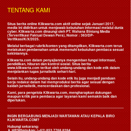
TENTANG KAMI
Situs berita online Klikwarta.com aktif online sejak Januari 2017,
media ini didirikan untuk menjawab kebutuhan informasi melalui dunia
cyber. Klikwarta.com dinaungi oleh
PT. Wahana Bintang Media
(Terverifikasi Faktual Dewan Pers)
, Nomor : 363/DP-
Verifikasi/K/X/2025.
Melalui berbagai rubrik/konten yang ditampilkan, Klikwarta.com terus
melakukan pembenahan untuk memenuhi kebutuhan pembaca sesuai
kekiniannya.
Klikwarta.com dalam penyajiannya mengemban fungsi informasi,
pendidikan, hiburan dan kontrol sosial. Situs berita
www.klikwarta.com terikat oleh undang-undang dan kode etik dalam
menjalankan tugas jurnalistik sehari-hari.
Selain itu, undang-undang dan kode etik itu juga menjadi panduan
kerja redaksi dalam hal memproduksi berita agar sesuai dengan
kaidah jurnalistik, mencerdaskan dan profesional.
Kami, para pengelola Klikwarta.com, mengharapkan dukungan
maupun kritik para pembaca agar layanan kami semakin baik dan
diperlukan.
INGIN BERGABUNG MENJADI WARTAWAN ATAU KEPALA BIRO
KLIKWARTA.COM?
Hubungi sekarang:
📱
HP/WhatsApp:
(+62) 853 7768 8284