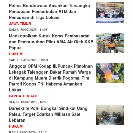
Polres Bondowoso Amankan Tersangka
Percobaan Pembobolan ATM dan
Pencurian di Tiga Lokasi
JAWA TIMUR
KAMIS, 30/07/2026 - 11:28
Menkopolkam Kutuk Keras Pembakaran
dan Pembunuhan Pilot AMA Air Oleh KKB
Papua
HUKUM
SABTU, 04/07/2026 - 15:04
Anggota OPM Kodap III/Puncak Pimpinan
Lekagak Talenggen Bakar Rumah Warga
di Kampung Muara Distrik Pogoma, Tim
Patroli Koops TNI Habema Amankan
Lokasi
PAPUA TENGAH
SENIN, 13/04/2026 - 16:50
Bareskrim Polri Bongkar Sindikat Uang
Palsu, Target Edarkan Miliaran Saat
Lebaran
HUKUM
RABU, 18/03/2026 - 12:13