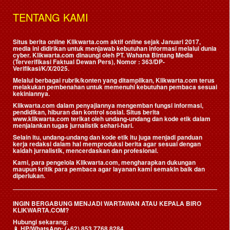
TENTANG KAMI
Situs berita online Klikwarta.com aktif online sejak Januari 2017,
media ini didirikan untuk menjawab kebutuhan informasi melalui dunia
cyber. Klikwarta.com dinaungi oleh
PT. Wahana Bintang Media
(Terverifikasi Faktual Dewan Pers)
, Nomor : 363/DP-
Verifikasi/K/X/2025.
Melalui berbagai rubrik/konten yang ditampilkan, Klikwarta.com terus
melakukan pembenahan untuk memenuhi kebutuhan pembaca sesuai
kekiniannya.
Klikwarta.com dalam penyajiannya mengemban fungsi informasi,
pendidikan, hiburan dan kontrol sosial. Situs berita
www.klikwarta.com terikat oleh undang-undang dan kode etik dalam
menjalankan tugas jurnalistik sehari-hari.
Selain itu, undang-undang dan kode etik itu juga menjadi panduan
kerja redaksi dalam hal memproduksi berita agar sesuai dengan
kaidah jurnalistik, mencerdaskan dan profesional.
Kami, para pengelola Klikwarta.com, mengharapkan dukungan
maupun kritik para pembaca agar layanan kami semakin baik dan
diperlukan.
INGIN BERGABUNG MENJADI WARTAWAN ATAU KEPALA BIRO
KLIKWARTA.COM?
Hubungi sekarang:
📱
HP/WhatsApp:
(+62) 853 7768 8284