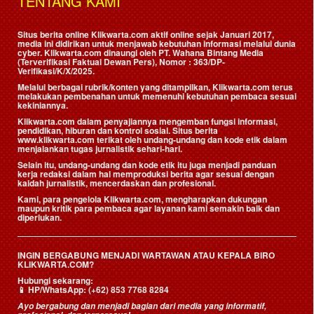
TENTANG KAMI
Situs berita online Klikwarta.com aktif online sejak Januari 2017,
media ini didirikan untuk menjawab kebutuhan informasi melalui dunia
cyber. Klikwarta.com dinaungi oleh
PT. Wahana Bintang Media
(Terverifikasi Faktual Dewan Pers)
, Nomor : 363/DP-
Verifikasi/K/X/2025.
Melalui berbagai rubrik/konten yang ditampilkan, Klikwarta.com terus
melakukan pembenahan untuk memenuhi kebutuhan pembaca sesuai
kekiniannya.
Klikwarta.com dalam penyajiannya mengemban fungsi informasi,
pendidikan, hiburan dan kontrol sosial. Situs berita
www.klikwarta.com terikat oleh undang-undang dan kode etik dalam
menjalankan tugas jurnalistik sehari-hari.
Selain itu, undang-undang dan kode etik itu juga menjadi panduan
kerja redaksi dalam hal memproduksi berita agar sesuai dengan
kaidah jurnalistik, mencerdaskan dan profesional.
Kami, para pengelola Klikwarta.com, mengharapkan dukungan
maupun kritik para pembaca agar layanan kami semakin baik dan
diperlukan.
INGIN BERGABUNG MENJADI WARTAWAN ATAU KEPALA BIRO
KLIKWARTA.COM?
Hubungi sekarang:
📱
HP/WhatsApp:
(+62) 853 7768 8284
Ayo bergabung dan menjadi bagian dari media yang informatif,