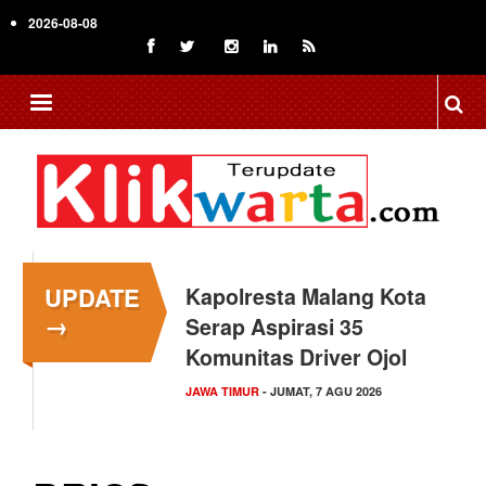
Skip
2026-08-08
to
main
content
UPDATE
Kapolresta Malang Kota
→
Serap Aspirasi 35
Komunitas Driver Ojol
JAWA TIMUR
- JUMAT, 7 AGU 2026