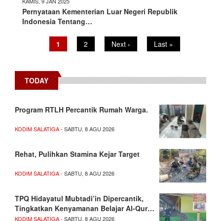
KAMIS, 9 JAN 2025
Pernyataan Kementerian Luar Negeri Republik
Indonesia Tentang…
Pagination
Current
1
Page
2
Next
Next ›
Last
Last »
page
page
page
TODAY
Program RTLH Percantik Rumah Warga.
KODIM SALATIGA
- SABTU, 8 AGU 2026
Rehat, Pulihkan Stamina Kejar Target
KODIM SALATIGA
- SABTU, 8 AGU 2026
TPQ Hidayatul Mubtadi’in Dipercantik,
Tingkatkan Kenyamanan Belajar Al-Qur…
KODIM SALATIGA
- SABTU, 8 AGU 2026