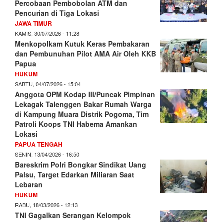
Percobaan Pembobolan ATM dan
Pencurian di Tiga Lokasi
JAWA TIMUR
KAMIS, 30/07/2026 - 11:28
Menkopolkam Kutuk Keras Pembakaran
dan Pembunuhan Pilot AMA Air Oleh KKB
Papua
HUKUM
SABTU, 04/07/2026 - 15:04
Anggota OPM Kodap III/Puncak Pimpinan
Lekagak Talenggen Bakar Rumah Warga
di Kampung Muara Distrik Pogoma, Tim
Patroli Koops TNI Habema Amankan
Lokasi
PAPUA TENGAH
SENIN, 13/04/2026 - 16:50
Bareskrim Polri Bongkar Sindikat Uang
Palsu, Target Edarkan Miliaran Saat
Lebaran
HUKUM
RABU, 18/03/2026 - 12:13
TNI Gagalkan Serangan Kelompok