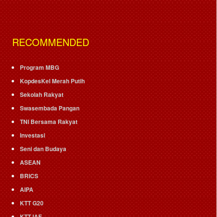
RECOMMENDED
Program MBG
KopdesKel Merah Putih
Sekolah Rakyat
Swasembada Pangan
TNI Bersama Rakyat
Investasi
Seni dan Budaya
ASEAN
BRICS
AIPA
KTT G20
KTT IAF