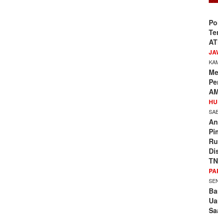
Po
Te
AT
JA
KAM
Me
Pe
AM
HU
SAB
An
Pi
Ru
Di
TN
PA
SEN
Ba
Ua
Sa