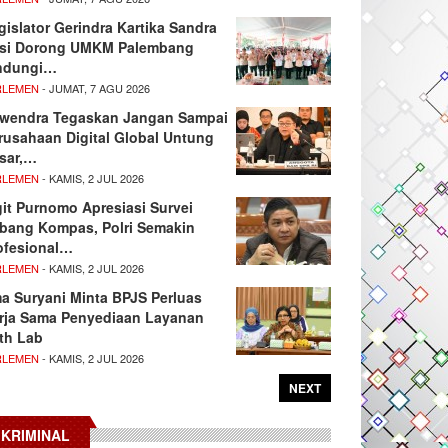
gislator Gerindra Kartika Sandra
si Dorong UMKM Palembang
ndungi…
RLEMEN
- JUMAT, 7 AGU 2026
wendra Tegaskan Jangan Sampai
rusahaan Digital Global Untung
sar,…
RLEMEN
- KAMIS, 2 JUL 2026
git Purnomo Apresiasi Survei
tbang Kompas, Polri Semakin
ofesional…
RLEMEN
- KAMIS, 2 JUL 2026
ma Suryani Minta BPJS Perluas
rja Sama Penyediaan Layanan
th Lab
RLEMEN
- KAMIS, 2 JUL 2026
NEXT
KRIMINAL