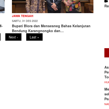
Ra
JAWA TENGAH
SABTU, 31 DES 2022
M-
Bupati Blora dan Mensesneg Bahas Kelanjutan
Bendung Karangnongko dan…
ge
Next
Next ›
Last
Last »
page
page
As
Pe
To
HU
Me
se
Pe
NA