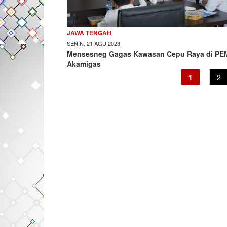
JAWA TENGAH
SENIN, 21 AGU 2023
Mensesneg Gagas Kawasan Cepu Raya di PE
Akamigas
Current
1
Pa
2
page