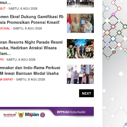
umut…
MUT
- SABTU, 8 AGU 2026
men Ekraf Dukung Gamifikasi RI-
sia Promosikan Potensi Kreatif
SIONAL
- SABTU, 8 AGU 2026
ntan Resorts Night Parade Resmi
buka, Hadirkan Atraksi Wisata
alam…
PRI
- SABTU, 8 AGU 2026
mnaker dan Indo-Rama Perkuat
M lewat Bantuan Modal Usaha
WA BARAT
- SABTU, 8 AGU 2026
NEXT