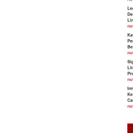
Le
De
Li
PA
Ka
Pe
Be
PA
Si
Li
Pr
PA
Ir
Ke
Ca
PA