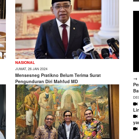
NASIONAL
JUMAT, 26 JAN 2024
Mensesneg Pratikno Belum Terima Surat
→ 
Pengunduran Diri Mahfud MD
Pe
Ba
DEC
Li
ya