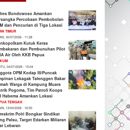
lres Bondowoso Amankan
rsangka Percobaan Pembobolan
M dan Pencurian di Tiga Lokasi
WA TIMUR
IS, 30/07/2026 - 11:28
nkopolkam Kutuk Keras
mbakaran dan Pembunuhan Pilot
A Air Oleh KKB Papua
KUM
TU, 04/07/2026 - 15:04
ggota OPM Kodap III/Puncak
mpinan Lekagak Talenggen Bakar
mah Warga di Kampung Muara
strik Pogoma, Tim Patroli Koops
I Habema Amankan Lokasi
PUA TENGAH
IN, 13/04/2026 - 16:50
reskrim Polri Bongkar Sindikat
ng Palsu, Target Edarkan Miliaran
at Lebaran