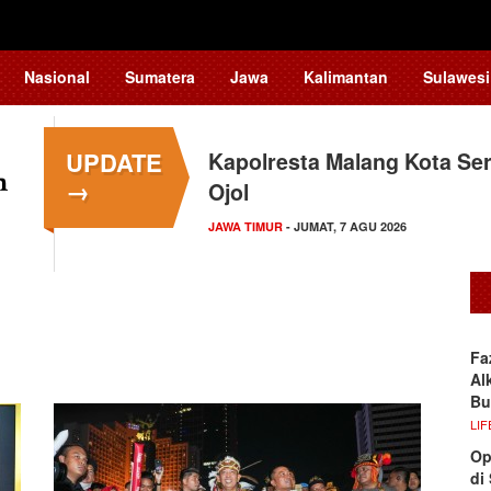
Nasional
Sumatera
Jawa
Kalimantan
Sulawesi
UPDATE
Kapolresta Malang Kota Ser
→
Ojol
JAWA TIMUR
- JUMAT, 7 AGU 2026
Fa
Al
Bu
LIF
Op
di