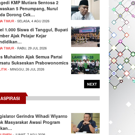
agedi KMP Mutiara Sentosa 2
waskan 5 Penumpang, Nurul
da Dorong Cek…
WA TIMUR
- SELASA, 4 AGU 2026
el 1.000 Siswa di Tanggul, Bupati
mber Ajak Pelajar Kejar
ndidikan…
WA TIMUR
- RABU, 29 JUL 2026
s Muhaimin Ajak Semua Partai
rsatu Sukseskan Prabowonomics
ITIK
- MINGGU, 26 JUL 2026
NEXT
ASPIRASI
gislator Gerindra Wihadi Wiyanto
ak Masyarakat Awasi Program
akan…
RLEMEN
- JUMAT, 7 AGU 2026