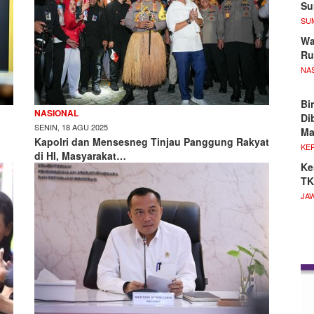
S
SU
Wa
Ru
NA
Bi
NASIONAL
Di
SENIN, 18 AGU 2025
M
Kapolri dan Mensesneg Tinjau Panggung Rakyat
KE
di HI, Masyarakat…
Ke
TK
JA