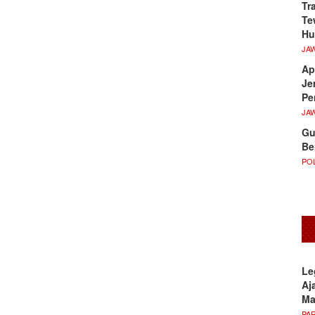
Tr
Te
Hu
JA
Ap
Je
Pe
JA
Gu
Be
POL
Le
Aj
M
PA