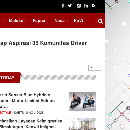
Maluku
Papua
Nusa
FoVi
ap Aspirasi 35 Komunitas Driver
TODAY
zzio Sunset Blue Hybrid x
kateri, Motor Limited Edition
at…
ESTYLE
- SABTU, 8 AGU 2026
timalkan Layanan Keimigrasian
 Simalungun, Kanwil Imigrasi