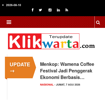
Skip
2026-08-10
to
main
content
UPDATE
Menkop: Wamena Coffee
→
Festival Jadi Penggerak
Ekonomi Berbasis…
NASIONAL
- JUMAT, 7 AGU 2026