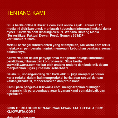
TENTANG KAMI
Situs berita online Klikwarta.com aktif online sejak Januari 2017,
media ini didirikan untuk menjawab kebutuhan informasi melalui dunia
cyber. Klikwarta.com dinaungi oleh
PT. Wahana Bintang Media
(Terverifikasi Faktual Dewan Pers)
, Nomor : 363/DP-
Verifikasi/K/X/2025.
Melalui berbagai rubrik/konten yang ditampilkan, Klikwarta.com terus
melakukan pembenahan untuk memenuhi kebutuhan pembaca sesuai
kekiniannya.
Klikwarta.com dalam penyajiannya mengemban fungsi informasi,
pendidikan, hiburan dan kontrol sosial. Situs berita
www.klikwarta.com terikat oleh undang-undang dan kode etik dalam
menjalankan tugas jurnalistik sehari-hari.
Selain itu, undang-undang dan kode etik itu juga menjadi panduan
kerja redaksi dalam hal memproduksi berita agar sesuai dengan
kaidah jurnalistik, mencerdaskan dan profesional.
Kami, para pengelola Klikwarta.com, mengharapkan dukungan
maupun kritik para pembaca agar layanan kami semakin baik dan
diperlukan.
INGIN BERGABUNG MENJADI WARTAWAN ATAU KEPALA BIRO
KLIKWARTA.COM?
Hubungi sekarang: