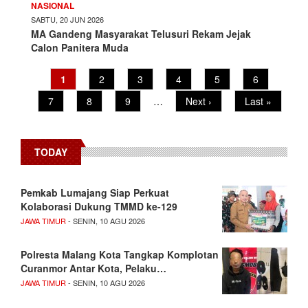
NASIONAL
SABTU, 20 JUN 2026
MA Gandeng Masyarakat Telusuri Rekam Jejak
Calon Panitera Muda
Pagination
Current
1
Page
2
Page
3
Page
4
Page
5
Page
6
page
Page
7
Page
8
Page
9
…
Next
Next ›
Last
Last »
page
page
TODAY
Pemkab Lumajang Siap Perkuat
Kolaborasi Dukung TMMD ke-129
JAWA TIMUR
- SENIN, 10 AGU 2026
Polresta Malang Kota Tangkap Komplotan
Curanmor Antar Kota, Pelaku…
JAWA TIMUR
- SENIN, 10 AGU 2026