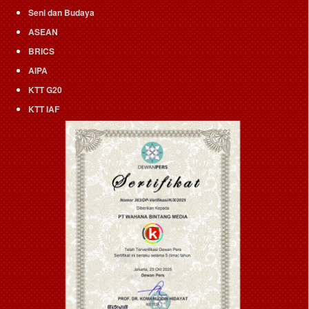
Seni dan Budaya
ASEAN
BRICS
AIPA
KTT G20
KTT IAF