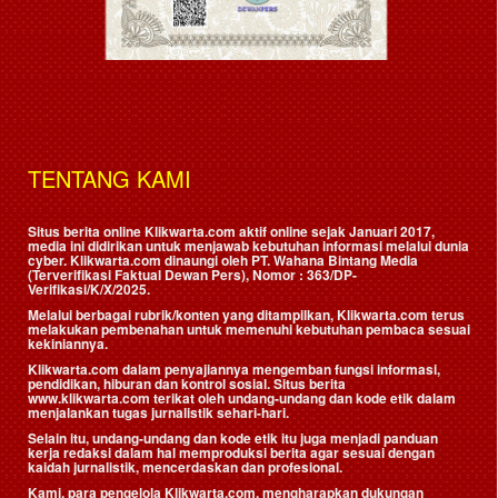
TENTANG KAMI
Situs berita online Klikwarta.com aktif online sejak Januari 2017,
media ini didirikan untuk menjawab kebutuhan informasi melalui dunia
cyber. Klikwarta.com dinaungi oleh
PT. Wahana Bintang Media
(Terverifikasi Faktual Dewan Pers)
, Nomor : 363/DP-
Verifikasi/K/X/2025.
Melalui berbagai rubrik/konten yang ditampilkan, Klikwarta.com terus
melakukan pembenahan untuk memenuhi kebutuhan pembaca sesuai
kekiniannya.
Klikwarta.com dalam penyajiannya mengemban fungsi informasi,
pendidikan, hiburan dan kontrol sosial. Situs berita
www.klikwarta.com terikat oleh undang-undang dan kode etik dalam
menjalankan tugas jurnalistik sehari-hari.
Selain itu, undang-undang dan kode etik itu juga menjadi panduan
kerja redaksi dalam hal memproduksi berita agar sesuai dengan
kaidah jurnalistik, mencerdaskan dan profesional.
Kami, para pengelola Klikwarta.com, mengharapkan dukungan