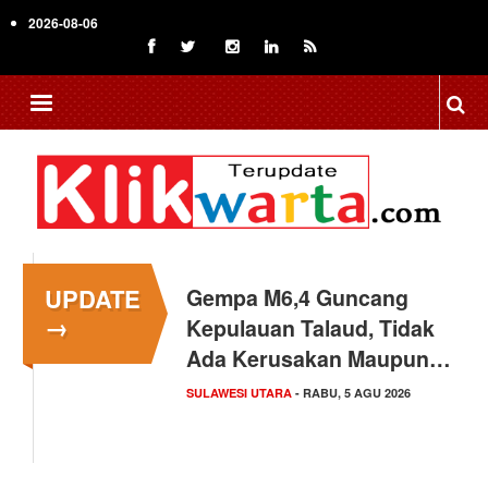
Skip
2026-08-06
to
main
content
UPDATE
Gempa M6,4 Guncang
→
Kepulauan Talaud, Tidak
Ada Kerusakan Maupun…
SULAWESI UTARA
- RABU, 5 AGU 2026