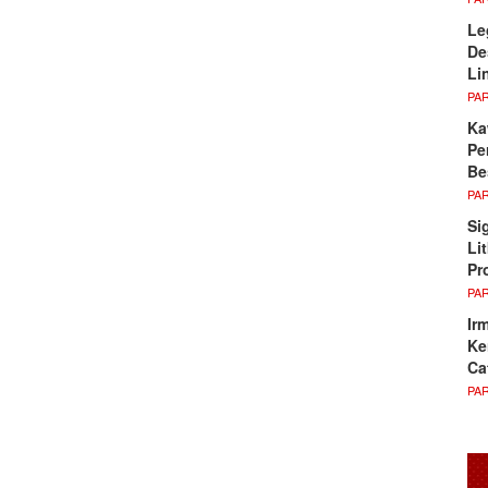
Le
De
Li
PA
Ka
Pe
Be
PA
Si
Li
Pr
PA
Ir
Ke
Ca
PA