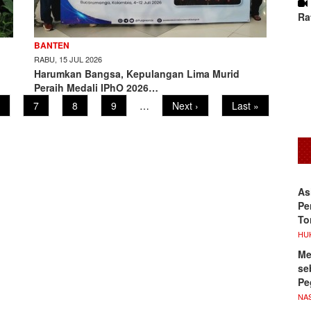
Ra
BANTEN
RABU, 15 JUL 2026
Harumkan Bangsa, Kepulangan Lima Murid
Peraih Medali IPhO 2026…
age
Page
7
Page
8
Page
9
…
Next
Next ›
Last
Last »
page
page
As
Pe
To
HU
Me
se
Pe
NA