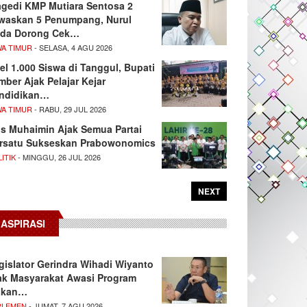
agedi KMP Mutiara Sentosa 2
waskan 5 Penumpang, Nurul
da Dorong Cek…
WA TIMUR
- SELASA, 4 AGU 2026
el 1.000 Siswa di Tanggul, Bupati
mber Ajak Pelajar Kejar
ndidikan…
WA TIMUR
- RABU, 29 JUL 2026
s Muhaimin Ajak Semua Partai
rsatu Sukseskan Prabowonomics
ITIK
- MINGGU, 26 JUL 2026
NEXT
ASPIRASI
gislator Gerindra Wihadi Wiyanto
ak Masyarakat Awasi Program
akan…
RLEMEN
- JUMAT, 7 AGU 2026