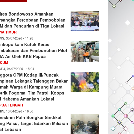
lres Bondowoso Amankan
rsangka Percobaan Pembobolan
M dan Pencurian di Tiga Lokasi
WA TIMUR
IS, 30/07/2026 - 11:28
nkopolkam Kutuk Keras
mbakaran dan Pembunuhan Pilot
A Air Oleh KKB Papua
KUM
TU, 04/07/2026 - 15:04
ggota OPM Kodap III/Puncak
mpinan Lekagak Talenggen Bakar
mah Warga di Kampung Muara
strik Pogoma, Tim Patroli Koops
I Habema Amankan Lokasi
PUA TENGAH
IN, 13/04/2026 - 16:50
reskrim Polri Bongkar Sindikat
ng Palsu, Target Edarkan Miliaran
at Lebaran