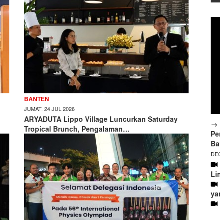
BANTEN
JUMAT, 24 JUL 2026
ARYADUTA Lippo Village Luncurkan Saturday
→ 
Tropical Brunch, Pengalaman…
Pe
Ba
DEC
Li
ya