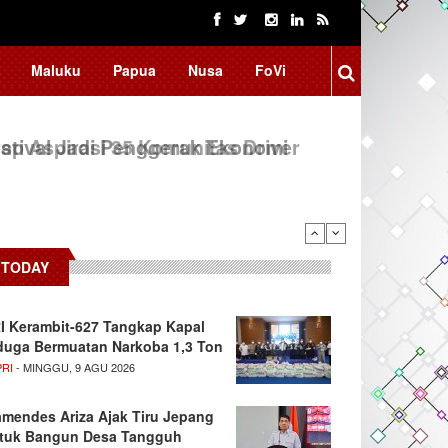
Maluku
Papua
Nusa
FoVi
ap Aspirasi 35 Komunitas Driver
TODAY
I Kerambit-627 Tangkap Kapal
duga Bermuatan Narkoba 1,3 Ton
PRI
- MINGGU, 9 AGU 2026
mendes Ariza Ajak Tiru Jepang
tuk Bangun Desa Tangguh