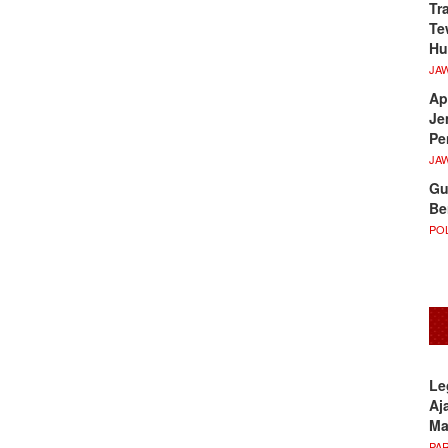
Tr
Te
Hu
JA
Ap
Je
Pe
JA
Gu
Be
POL
Le
Aj
M
PA