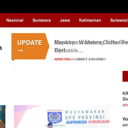
Nasional
Sumatera
Jawa
Kalimantan
Sulawesi
UPDATE
Kapolresta Malang Kota Ser
→
Ojol
JAWA TIMUR
- JUMAT, 7 AGU 2026
KR
Di
KE
Wa
un