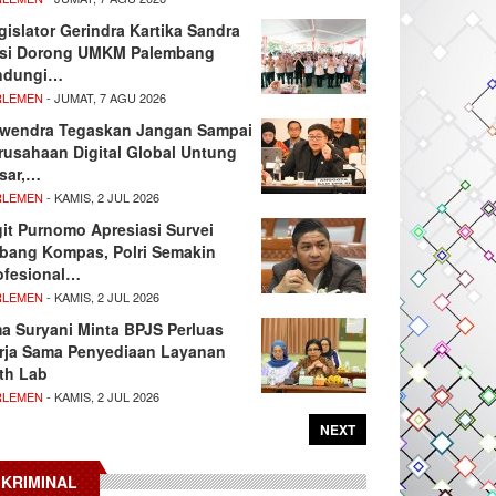
gislator Gerindra Kartika Sandra
si Dorong UMKM Palembang
ndungi…
RLEMEN
- JUMAT, 7 AGU 2026
wendra Tegaskan Jangan Sampai
rusahaan Digital Global Untung
sar,…
RLEMEN
- KAMIS, 2 JUL 2026
git Purnomo Apresiasi Survei
tbang Kompas, Polri Semakin
ofesional…
RLEMEN
- KAMIS, 2 JUL 2026
ma Suryani Minta BPJS Perluas
rja Sama Penyediaan Layanan
th Lab
RLEMEN
- KAMIS, 2 JUL 2026
NEXT
KRIMINAL