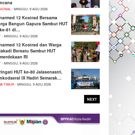
ncana
SIONAL
- MINGGU, 9 AGU 2026
narmed 12 Kostrad Bersama
rga Bangun Gapura Sambut HUT
 ke-81 di…
T
- MINGGU, 9 AGU 2026
narmed 12 Kostrad dan Warga
lakadi Bersatu Sambut HUT
merdekaan RI
T
- MINGGU, 9 AGU 2026
ringati HUT ke-80 Jalasenastri,
nkodaeral IX Hadiri Semarak…
WA TIMUR
- MINGGU, 9 AGU 2026
NEXT