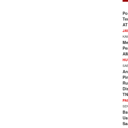
Po
Te
AT
JA
KAM
Me
Pe
AM
HU
SAB
An
Pi
Ru
Di
TN
PA
SEN
Ba
Ua
Sa