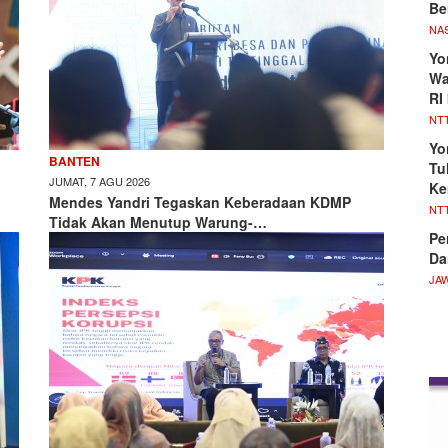
Be
NA
Yo
Wa
RI
NT
Yo
BANTEN
Tu
JUMAT, 7 AGU 2026
Ke
Mendes Yandri Tegaskan Keberadaan KDMP
NT
Tidak Akan Menutup Warung-…
Pe
Da
JA