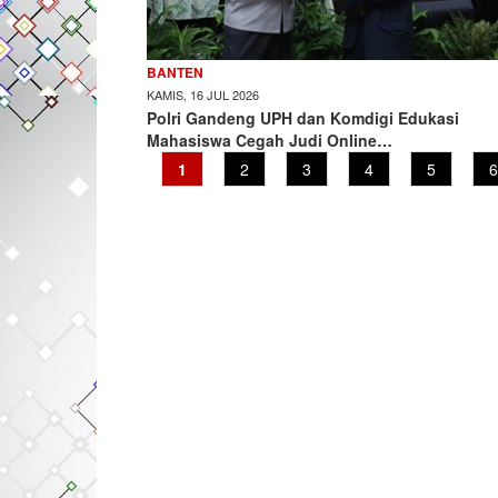
BANTEN
KAMIS, 16 JUL 2026
Polri Gandeng UPH dan Komdigi Edukasi
Mahasiswa Cegah Judi Online…
Current
1
Page
2
Page
3
Page
4
Page
5
P
6
page