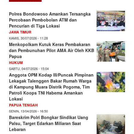
Polres Bondowoso Amankan Tersangka
Percobaan Pembobolan ATM dan
Pencurian di Tiga Lokasi
JAWA TIMUR
KAMIS, 30/07/2026 - 11:28
Menkopolkam Kutuk Keras Pembakaran
dan Pembunuhan Pilot AMA Air Oleh KKB
Papua
HUKUM
SABTU, 04/07/2026 - 15:04
Anggota OPM Kodap III/Puncak Pimpinan
Lekagak Talenggen Bakar Rumah Warga
di Kampung Muara Distrik Pogoma, Tim
Patroli Koops TNI Habema Amankan
Lokasi
PAPUA TENGAH
SENIN, 13/04/2026 - 16:50
Bareskrim Polri Bongkar Sindikat Uang
Palsu, Target Edarkan Miliaran Saat
Lebaran