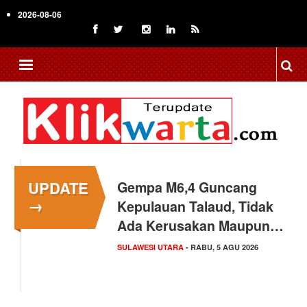
Skip
2026-08-06
to
main
content
UPDATE
Gempa M6,4 Guncang
→
Kepulauan Talaud, Tidak
Ada Kerusakan Maupun…
SULAWESI UTARA
- RABU, 5 AGU 2026