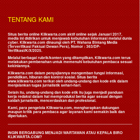
TENTANG KAMI
Situs berita online Klikwarta.com aktif online sejak Januari 2017,
media ini didirikan untuk menjawab kebutuhan informasi melalui dunia
cyber. Klikwarta.com dinaungi oleh
PT. Wahana Bintang Media
(Terverifikasi Faktual Dewan Pers)
, Nomor : 363/DP-
Verifikasi/K/X/2025.
Melalui berbagai rubrik/konten yang ditampilkan, Klikwarta.com terus
melakukan pembenahan untuk memenuhi kebutuhan pembaca sesuai
kekiniannya.
Klikwarta.com dalam penyajiannya mengemban fungsi informasi,
pendidikan, hiburan dan kontrol sosial. Situs berita
www.klikwarta.com terikat oleh undang-undang dan kode etik dalam
menjalankan tugas jurnalistik sehari-hari.
Selain itu, undang-undang dan kode etik itu juga menjadi panduan
kerja redaksi dalam hal memproduksi berita agar sesuai dengan
kaidah jurnalistik, mencerdaskan dan profesional.
Kami, para pengelola Klikwarta.com, mengharapkan dukungan
maupun kritik para pembaca agar layanan kami semakin baik dan
diperlukan.
INGIN BERGABUNG MENJADI WARTAWAN ATAU KEPALA BIRO
KLIKWARTA.COM?