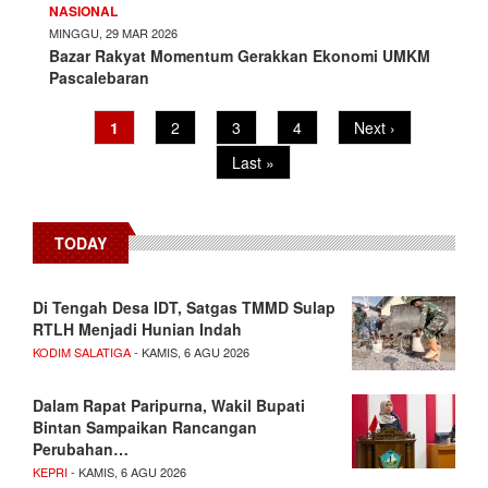
NASIONAL
MINGGU, 29 MAR 2026
Bazar Rakyat Momentum Gerakkan Ekonomi UMKM
Pascalebaran
Pagination
Current
1
Page
2
Page
3
Page
4
Next
Next ›
page
page
Last
Last »
page
TODAY
Di Tengah Desa IDT, Satgas TMMD Sulap
RTLH Menjadi Hunian Indah
KODIM SALATIGA
- KAMIS, 6 AGU 2026
Dalam Rapat Paripurna, Wakil Bupati
Bintan Sampaikan Rancangan
Perubahan…
KEPRI
- KAMIS, 6 AGU 2026