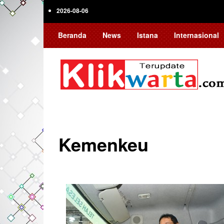
Skip
2026-08-06
to
main
Beranda
News
Istana
Internasional
content
Kemenkeu
Pagination