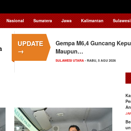
Nasional
Sumatera
Jawa
Kalimantan
Sulawesi
UPDATE
Gempa M6,4 Guncang Kepul
→
Maupun…
SULAWESI UTARA
- RABU, 5 AGU 2026
Ka
Pe
An
JA
Be
un