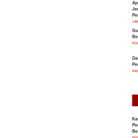
Ap
Je
Pe
JA
Gu
Be
POL
Da
Pe
NA
Ka
Pe
Be
PA