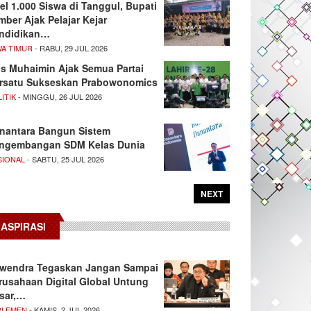
el 1.000 Siswa di Tanggul, Bupati
mber Ajak Pelajar Kejar
ndidikan…
WA TIMUR
- RABU, 29 JUL 2026
s Muhaimin Ajak Semua Partai
rsatu Sukseskan Prabowonomics
ITIK
- MINGGU, 26 JUL 2026
nantara Bangun Sistem
ngembangan SDM Kelas Dunia
SIONAL
- SABTU, 25 JUL 2026
NEXT
ASPIRASI
wendra Tegaskan Jangan Sampai
rusahaan Digital Global Untung
sar,…
RLEMEN
- KAMIS, 2 JUL 2026