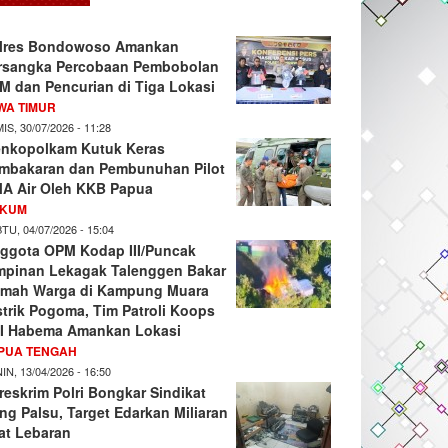
lres Bondowoso Amankan
rsangka Percobaan Pembobolan
M dan Pencurian di Tiga Lokasi
WA TIMUR
IS, 30/07/2026 - 11:28
nkopolkam Kutuk Keras
mbakaran dan Pembunuhan Pilot
A Air Oleh KKB Papua
KUM
TU, 04/07/2026 - 15:04
ggota OPM Kodap III/Puncak
mpinan Lekagak Talenggen Bakar
mah Warga di Kampung Muara
strik Pogoma, Tim Patroli Koops
I Habema Amankan Lokasi
PUA TENGAH
IN, 13/04/2026 - 16:50
reskrim Polri Bongkar Sindikat
ng Palsu, Target Edarkan Miliaran
at Lebaran