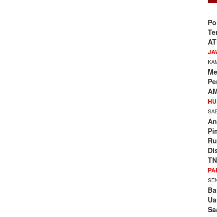
Po
Te
AT
JA
KAM
Me
Pe
AM
HU
SAB
An
Pi
Ru
Di
TN
PA
SEN
Ba
Ua
Sa