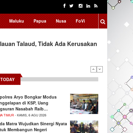
Maluku
Papua
Nusa
FoVi
auan Talaud, Tidak Ada Kerusakan
TODAY
polres Aryo Bongkar Modus
nggelapan di KSP, Uang
gsuran Nasabah Raib…
WA TIMUR
- KAMIS, 6 AGU 2026
da Matra Wujudkan Sinergi Nyata
tuk Membangun Negeri