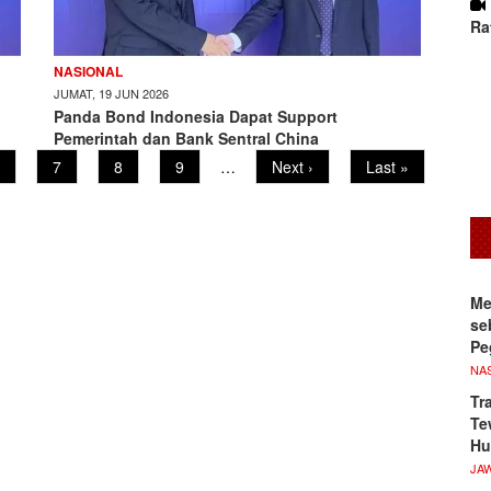
Ra
NASIONAL
JUMAT, 19 JUN 2026
Panda Bond Indonesia Dapat Support
Pemerintah dan Bank Sentral China
age
Page
7
Page
8
Page
9
…
Next
Next ›
Last
Last »
page
page
Me
se
Pe
NA
Tr
Te
Hu
JA