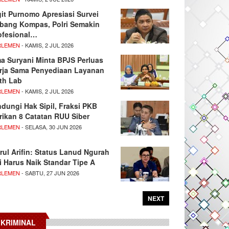
git Purnomo Apresiasi Survei
tbang Kompas, Polri Semakin
ofesional…
RLEMEN
- KAMIS, 2 JUL 2026
ma Suryani Minta BPJS Perluas
rja Sama Penyediaan Layanan
th Lab
RLEMEN
- KAMIS, 2 JUL 2026
ndungi Hak Sipil, Fraksi PKB
rikan 8 Catatan RUU Siber
RLEMEN
- SELASA, 30 JUN 2026
rul Arifin: Status Lanud Ngurah
i Harus Naik Standar Tipe A
RLEMEN
- SABTU, 27 JUN 2026
NEXT
KRIMINAL