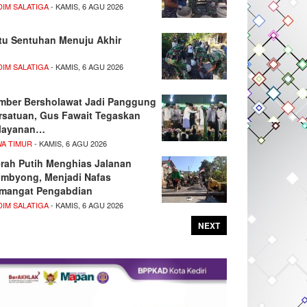
DIM SALATIGA
- KAMIS, 6 AGU 2026
tu Sentuhan Menuju Akhir
DIM SALATIGA
- KAMIS, 6 AGU 2026
mber Bersholawat Jadi Panggung
rsatuan, Gus Fawait Tegaskan
layanan…
WA TIMUR
- KAMIS, 6 AGU 2026
rah Putih Menghias Jalanan
mbyong, Menjadi Nafas
mangat Pengabdian
DIM SALATIGA
- KAMIS, 6 AGU 2026
NEXT