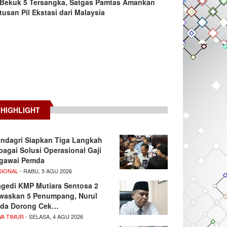
Bekuk 5 Tersangka, Satgas Pamtas Amankan
tusan Pil Ekstasi dari Malaysia
HIGHLIGHT
ndagri Siapkan Tiga Langkah
bagai Solusi Operasional Gaji
gawai Pemda
SIONAL
- RABU, 5 AGU 2026
agedi KMP Mutiara Sentosa 2
waskan 5 Penumpang, Nurul
da Dorong Cek…
WA TIMUR
- SELASA, 4 AGU 2026