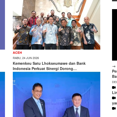
ACEH
RABU, 24 JUN 2026
Kemenkeu Satu Lhokseumawe dan Bank
→ 
Indonesia Perkuat Sinergi Dorong…
Pe
Ba
DEC
Li
ya