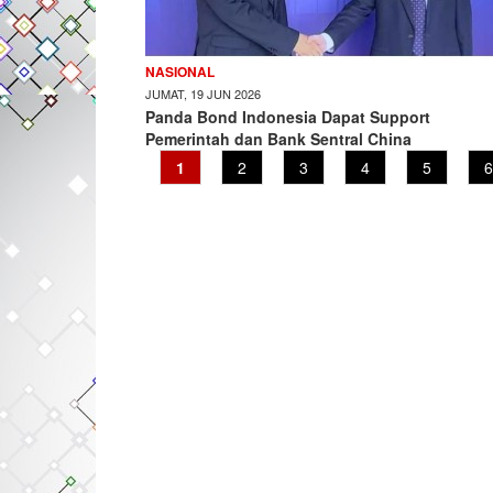
NASIONAL
JUMAT, 19 JUN 2026
Panda Bond Indonesia Dapat Support
Pemerintah dan Bank Sentral China
Current
1
Page
2
Page
3
Page
4
Page
5
P
6
page