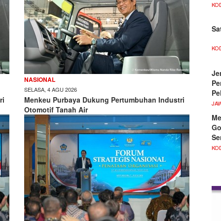
KO
Sa
KO
Je
NASIONAL
Pe
SELASA, 4 AGU 2026
Pe
ri
Menkeu Purbaya Dukung Pertumbuhan Industri
JA
Otomotif Tanah Air
Me
Go
Se
KO