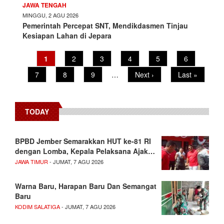
JAWA TENGAH
MINGGU, 2 AGU 2026
Pemerintah Percepat SNT, Mendikdasmen Tinjau
Kesiapan Lahan di Jepara
Pagination
Current
1
Page
2
Page
3
Page
4
Page
5
Page
6
page
Page
7
Page
8
Page
9
…
Next
Next ›
Last
Last »
page
page
TODAY
BPBD Jember Semarakkan HUT ke-81 RI
dengan Lomba, Kepala Pelaksana Ajak…
JAWA TIMUR
- JUMAT, 7 AGU 2026
Warna Baru, Harapan Baru Dan Semangat
Baru
KODIM SALATIGA
- JUMAT, 7 AGU 2026