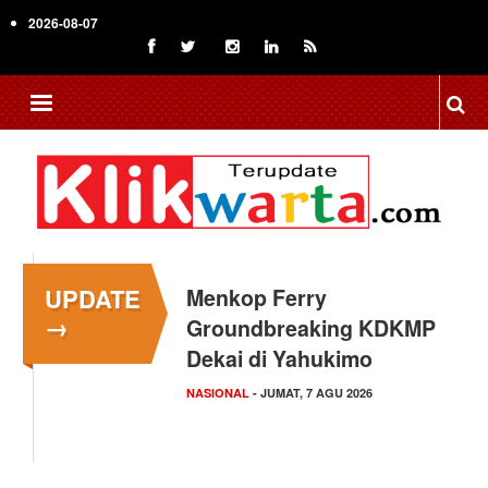
Skip
2026-08-07
to
main
content
UPDATE
Menkop Ferry
→
Groundbreaking KDKMP
Dekai di Yahukimo
NASIONAL
- JUMAT, 7 AGU 2026