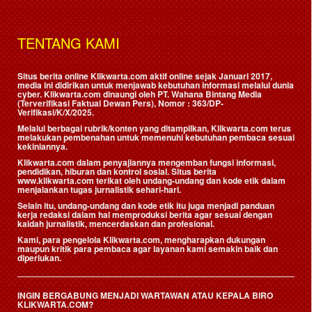
TENTANG KAMI
Situs berita online Klikwarta.com aktif online sejak Januari 2017,
media ini didirikan untuk menjawab kebutuhan informasi melalui dunia
cyber. Klikwarta.com dinaungi oleh
PT. Wahana Bintang Media
(Terverifikasi Faktual Dewan Pers)
, Nomor : 363/DP-
Verifikasi/K/X/2025.
Melalui berbagai rubrik/konten yang ditampilkan, Klikwarta.com terus
melakukan pembenahan untuk memenuhi kebutuhan pembaca sesuai
kekiniannya.
Klikwarta.com dalam penyajiannya mengemban fungsi informasi,
pendidikan, hiburan dan kontrol sosial. Situs berita
www.klikwarta.com terikat oleh undang-undang dan kode etik dalam
menjalankan tugas jurnalistik sehari-hari.
Selain itu, undang-undang dan kode etik itu juga menjadi panduan
kerja redaksi dalam hal memproduksi berita agar sesuai dengan
kaidah jurnalistik, mencerdaskan dan profesional.
Kami, para pengelola Klikwarta.com, mengharapkan dukungan
maupun kritik para pembaca agar layanan kami semakin baik dan
diperlukan.
INGIN BERGABUNG MENJADI WARTAWAN ATAU KEPALA BIRO
KLIKWARTA.COM?