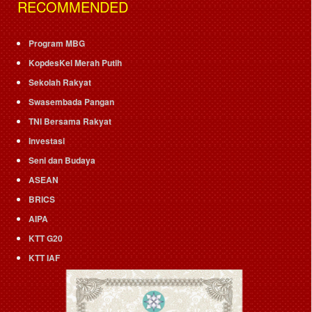
RECOMMENDED
Program MBG
KopdesKel Merah Putih
Sekolah Rakyat
Swasembada Pangan
TNI Bersama Rakyat
Investasi
Seni dan Budaya
ASEAN
BRICS
AIPA
KTT G20
KTT IAF