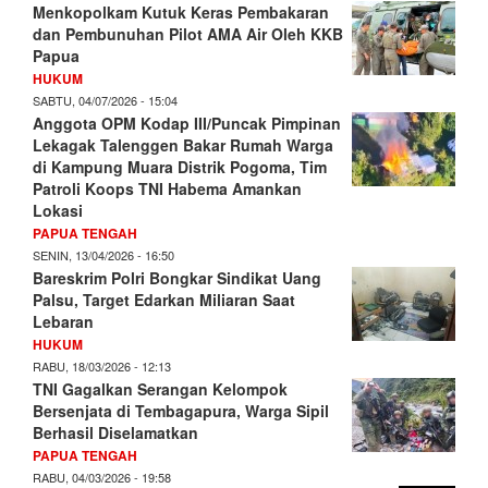
Menkopolkam Kutuk Keras Pembakaran
dan Pembunuhan Pilot AMA Air Oleh KKB
Papua
HUKUM
SABTU, 04/07/2026 - 15:04
Anggota OPM Kodap III/Puncak Pimpinan
Lekagak Talenggen Bakar Rumah Warga
di Kampung Muara Distrik Pogoma, Tim
Patroli Koops TNI Habema Amankan
Lokasi
PAPUA TENGAH
SENIN, 13/04/2026 - 16:50
Bareskrim Polri Bongkar Sindikat Uang
Palsu, Target Edarkan Miliaran Saat
Lebaran
HUKUM
RABU, 18/03/2026 - 12:13
TNI Gagalkan Serangan Kelompok
Bersenjata di Tembagapura, Warga Sipil
Berhasil Diselamatkan
PAPUA TENGAH
RABU, 04/03/2026 - 19:58