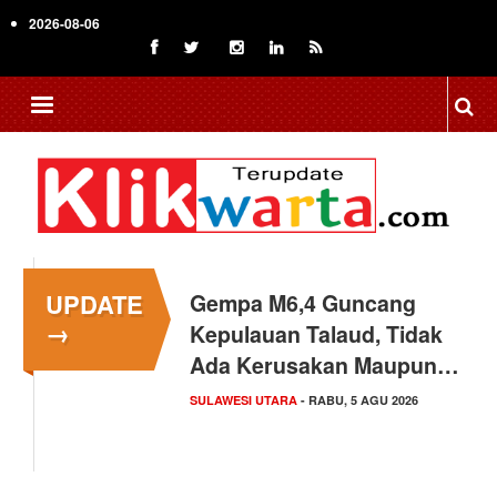
Skip
2026-08-06
to
main
content
UPDATE
Gempa M6,4 Guncang
→
Kepulauan Talaud, Tidak
Ada Kerusakan Maupun…
SULAWESI UTARA
- RABU, 5 AGU 2026