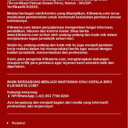
(Terverifikasi Faktual Dewan Pers)
, Nomor : 363/DP-
Verifikasi/K/X/2025.
Melalui berbagai rubrik/konten yang ditampilkan, Klikwarta.com terus
melakukan pembenahan untuk memenuhi kebutuhan pembaca sesuai
kekiniannya.
Klikwarta.com dalam penyajiannya mengemban fungsi informasi,
pendidikan, hiburan dan kontrol sosial. Situs berita
www.klikwarta.com terikat oleh undang-undang dan kode etik dalam
menjalankan tugas jurnalistik sehari-hari.
Selain itu, undang-undang dan kode etik itu juga menjadi panduan
kerja redaksi dalam hal memproduksi berita agar sesuai dengan
kaidah jurnalistik, mencerdaskan dan profesional.
Kami, para pengelola Klikwarta.com, mengharapkan dukungan
maupun kritik para pembaca agar layanan kami semakin baik dan
diperlukan.
INGIN BERGABUNG MENJADI WARTAWAN ATAU KEPALA BIRO
KLIKWARTA.COM?
Hubungi sekarang:
📱
HP/WhatsApp:
(+62) 853 7768 8284
Ayo bergabung dan menjadi bagian dari media yang informatif,
profesional, dan terpercaya!
Redaksi