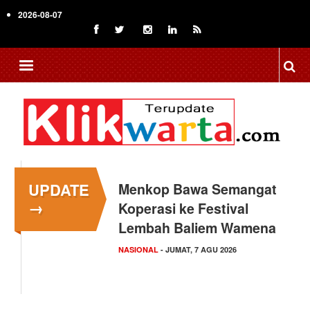
Skip
2026-08-07
to
main
content
UPDATE
Menkop Bawa Semangat
→
Koperasi ke Festival
Lembah Baliem Wamena
NASIONAL
- JUMAT, 7 AGU 2026