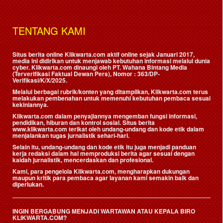
TENTANG KAMI
Situs berita online Klikwarta.com aktif online sejak Januari 2017,
media ini didirikan untuk menjawab kebutuhan informasi melalui dunia
cyber. Klikwarta.com dinaungi oleh
PT. Wahana Bintang Media
(Terverifikasi Faktual Dewan Pers)
, Nomor : 363/DP-
Verifikasi/K/X/2025.
Melalui berbagai rubrik/konten yang ditampilkan, Klikwarta.com terus
melakukan pembenahan untuk memenuhi kebutuhan pembaca sesuai
kekiniannya.
Klikwarta.com dalam penyajiannya mengemban fungsi informasi,
pendidikan, hiburan dan kontrol sosial. Situs berita
www.klikwarta.com terikat oleh undang-undang dan kode etik dalam
menjalankan tugas jurnalistik sehari-hari.
Selain itu, undang-undang dan kode etik itu juga menjadi panduan
kerja redaksi dalam hal memproduksi berita agar sesuai dengan
kaidah jurnalistik, mencerdaskan dan profesional.
Kami, para pengelola Klikwarta.com, mengharapkan dukungan
maupun kritik para pembaca agar layanan kami semakin baik dan
diperlukan.
INGIN BERGABUNG MENJADI WARTAWAN ATAU KEPALA BIRO
KLIKWARTA.COM?