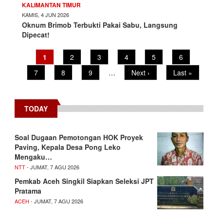
KALIMANTAN TIMUR
KAMIS, 4 JUN 2026
Oknum Brimob Terbukti Pakai Sabu, Langsung
Dipecat!
Pagination
Current
1
Page
2
Page
3
Page
4
Page
5
Page
6
page
Page
7
Page
8
Page
9
…
Next
Next ›
Last
Last »
page
page
TODAY
​Soal Dugaan Pemotongan HOK Proyek
Paving, Kepala Desa Pong Leko
Mengaku…
NTT
- JUMAT, 7 AGU 2026
Pemkab Aceh Singkil Siapkan Seleksi JPT
Pratama
ACEH
- JUMAT, 7 AGU 2026