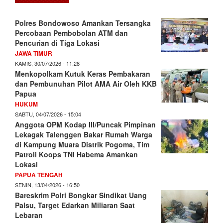
Polres Bondowoso Amankan Tersangka
Percobaan Pembobolan ATM dan
Pencurian di Tiga Lokasi
JAWA TIMUR
KAMIS, 30/07/2026 - 11:28
Menkopolkam Kutuk Keras Pembakaran
dan Pembunuhan Pilot AMA Air Oleh KKB
Papua
HUKUM
SABTU, 04/07/2026 - 15:04
Anggota OPM Kodap III/Puncak Pimpinan
Lekagak Talenggen Bakar Rumah Warga
di Kampung Muara Distrik Pogoma, Tim
Patroli Koops TNI Habema Amankan
Lokasi
PAPUA TENGAH
SENIN, 13/04/2026 - 16:50
Bareskrim Polri Bongkar Sindikat Uang
Palsu, Target Edarkan Miliaran Saat
Lebaran