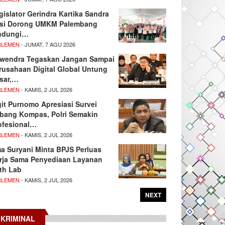
gislator Gerindra Kartika Sandra
si Dorong UMKM Palembang
ndungi…
RLEMEN
- JUMAT, 7 AGU 2026
wendra Tegaskan Jangan Sampai
rusahaan Digital Global Untung
sar,…
RLEMEN
- KAMIS, 2 JUL 2026
git Purnomo Apresiasi Survei
tbang Kompas, Polri Semakin
ofesional…
RLEMEN
- KAMIS, 2 JUL 2026
ma Suryani Minta BPJS Perluas
rja Sama Penyediaan Layanan
th Lab
RLEMEN
- KAMIS, 2 JUL 2026
NEXT
KRIMINAL