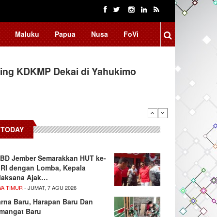
Maluku
Papua
Nusa
FoVi
ing KDKMP Dekai di Yahukimo
TODAY
BD Jember Semarakkan HUT ke-
 RI dengan Lomba, Kepala
laksana Ajak…
WA TIMUR
- JUMAT, 7 AGU 2026
rna Baru, Harapan Baru Dan
mangat Baru