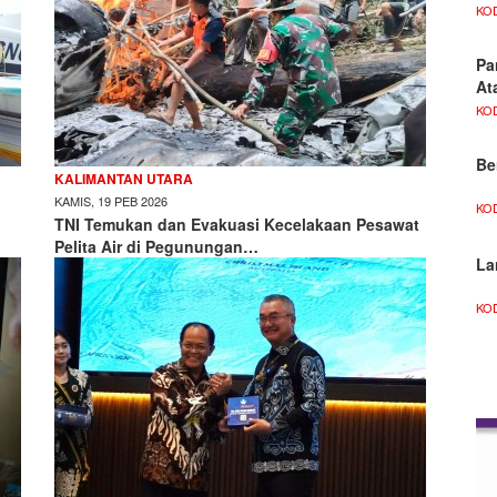
KO
Pa
At
KO
Be
KALIMANTAN UTARA
KAMIS, 19 PEB 2026
KO
n
TNI Temukan dan Evakuasi Kecelakaan Pesawat
Pelita Air di Pegunungan…
La
KO