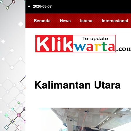
Skip
2026-08-07
to
main
Beranda
News
Istana
Internasional
content
Kalimantan Utara
Pagination