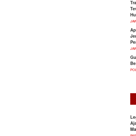
Tr
Te
Hu
JA
Ap
Je
Pe
JA
Gu
Be
POL
Le
Aj
M
PA