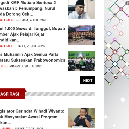
agedi KMP Mutiara Sentosa 2
waskan 5 Penumpang, Nurul
da Dorong Cek…
WA TIMUR
- SELASA, 4 AGU 2026
el 1.000 Siswa di Tanggul, Bupati
mber Ajak Pelajar Kejar
ndidikan…
WA TIMUR
- RABU, 29 JUL 2026
s Muhaimin Ajak Semua Partai
rsatu Sukseskan Prabowonomics
ITIK
- MINGGU, 26 JUL 2026
NEXT
ASPIRASI
gislator Gerindra Wihadi Wiyanto
ak Masyarakat Awasi Program
akan…
RLEMEN
- JUMAT, 7 AGU 2026