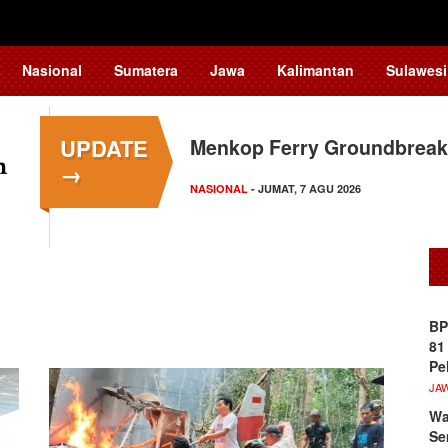
Nasional
Sumatera
Jawa
Kalimantan
Sulawesi
UPDATE
Menkop Ferry Groundbreak
→
NASIONAL
- JUMAT, 7 AGU 2026
BP
81
Pe
JA
Wa
Se