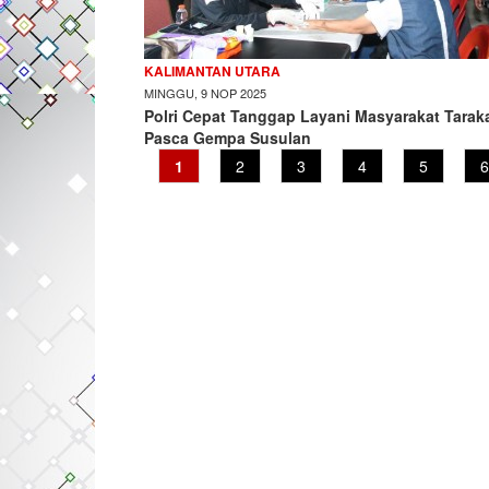
KALIMANTAN UTARA
MINGGU, 9 NOP 2025
Polri Cepat Tanggap Layani Masyarakat Tarak
Pasca Gempa Susulan
Current
1
Page
2
Page
3
Page
4
Page
5
P
6
page