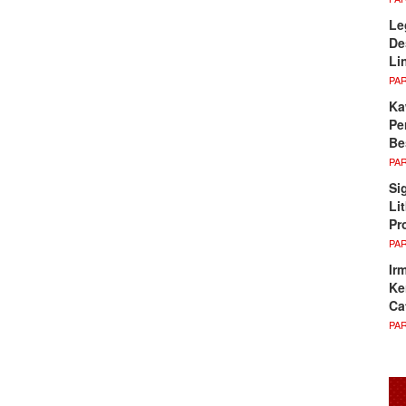
Le
De
Li
PA
Ka
Pe
Be
PA
Si
Li
Pr
PA
Ir
Ke
Ca
PA