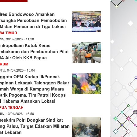
lres Bondowoso Amankan
rsangka Percobaan Pembobolan
M dan Pencurian di Tiga Lokasi
WA TIMUR
IS, 30/07/2026 - 11:28
nkopolkam Kutuk Keras
mbakaran dan Pembunuhan Pilot
A Air Oleh KKB Papua
KUM
TU, 04/07/2026 - 15:04
ggota OPM Kodap III/Puncak
mpinan Lekagak Talenggen Bakar
mah Warga di Kampung Muara
strik Pogoma, Tim Patroli Koops
I Habema Amankan Lokasi
PUA TENGAH
IN, 13/04/2026 - 16:50
reskrim Polri Bongkar Sindikat
ng Palsu, Target Edarkan Miliaran
at Lebaran