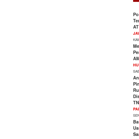
Po
Te
AT
JA
KAM
Me
Pe
AM
HU
SAB
An
Pi
Ru
Di
TN
PA
SEN
Ba
Ua
Sa