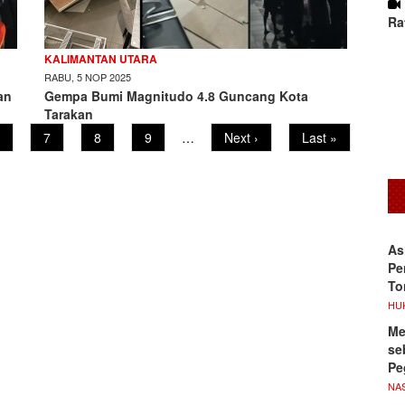
Ra
KALIMANTAN UTARA
RABU, 5 NOP 2025
an
Gempa Bumi Magnitudo 4.8 Guncang Kota
Tarakan
age
Page
7
Page
8
Page
9
…
Next
Next ›
Last
Last »
page
page
As
Pe
To
HU
Me
se
Pe
NA