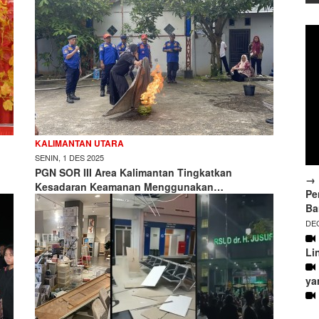
KALIMANTAN UTARA
SENIN, 1 DES 2025
PGN SOR III Area Kalimantan Tingkatkan
→ 
Kesadaran Keamanan Menggunakan…
Pe
Ba
DEC
Li
ya