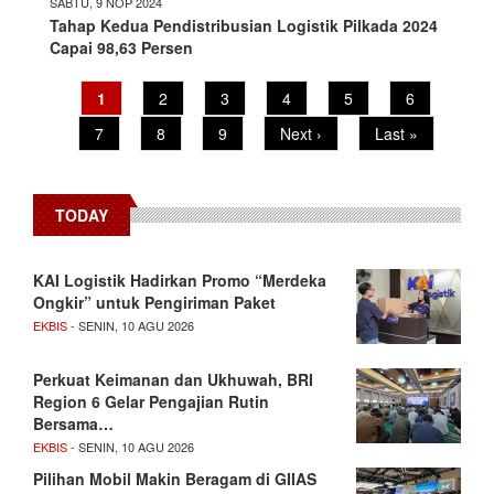
SABTU, 9 NOP 2024
Tahap Kedua Pendistribusian Logistik Pilkada 2024
Capai 98,63 Persen
Pagination
Current
1
Page
2
Page
3
Page
4
Page
5
Page
6
page
Page
7
Page
8
Page
9
Next
Next ›
Last
Last »
page
page
TODAY
KAI Logistik Hadirkan Promo “Merdeka
Ongkir” untuk Pengiriman Paket
EKBIS
- SENIN, 10 AGU 2026
Perkuat Keimanan dan Ukhuwah, BRI
Region 6 Gelar Pengajian Rutin
Bersama…
EKBIS
- SENIN, 10 AGU 2026
Pilihan Mobil Makin Beragam di GIIAS