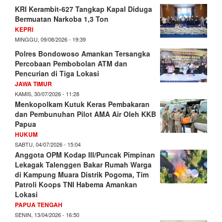
KRI Kerambit-627 Tangkap Kapal Diduga
Bermuatan Narkoba 1,3 Ton
KEPRI
MINGGU, 09/08/2026 - 19:39
Polres Bondowoso Amankan Tersangka
Percobaan Pembobolan ATM dan
Pencurian di Tiga Lokasi
JAWA TIMUR
KAMIS, 30/07/2026 - 11:28
Menkopolkam Kutuk Keras Pembakaran
dan Pembunuhan Pilot AMA Air Oleh KKB
Papua
HUKUM
SABTU, 04/07/2026 - 15:04
Anggota OPM Kodap III/Puncak Pimpinan
Lekagak Talenggen Bakar Rumah Warga
di Kampung Muara Distrik Pogoma, Tim
Patroli Koops TNI Habema Amankan
Lokasi
PAPUA TENGAH
SENIN, 13/04/2026 - 16:50