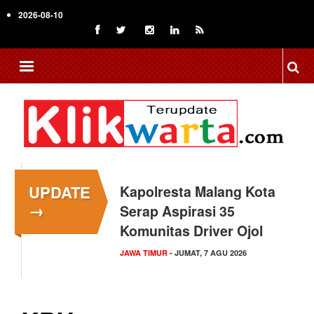
Skip
2026-08-10
to
main
content
UPDATE
Kapolresta Malang Kota
→
Serap Aspirasi 35
Komunitas Driver Ojol
JAWA TIMUR
- JUMAT, 7 AGU 2026