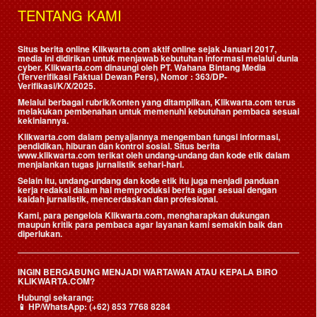
TENTANG KAMI
Situs berita online Klikwarta.com aktif online sejak Januari 2017,
media ini didirikan untuk menjawab kebutuhan informasi melalui dunia
cyber. Klikwarta.com dinaungi oleh
PT. Wahana Bintang Media
(Terverifikasi Faktual Dewan Pers)
, Nomor : 363/DP-
Verifikasi/K/X/2025.
Melalui berbagai rubrik/konten yang ditampilkan, Klikwarta.com terus
melakukan pembenahan untuk memenuhi kebutuhan pembaca sesuai
kekiniannya.
Klikwarta.com dalam penyajiannya mengemban fungsi informasi,
pendidikan, hiburan dan kontrol sosial. Situs berita
www.klikwarta.com terikat oleh undang-undang dan kode etik dalam
menjalankan tugas jurnalistik sehari-hari.
Selain itu, undang-undang dan kode etik itu juga menjadi panduan
kerja redaksi dalam hal memproduksi berita agar sesuai dengan
kaidah jurnalistik, mencerdaskan dan profesional.
Kami, para pengelola Klikwarta.com, mengharapkan dukungan
maupun kritik para pembaca agar layanan kami semakin baik dan
diperlukan.
INGIN BERGABUNG MENJADI WARTAWAN ATAU KEPALA BIRO
KLIKWARTA.COM?
Hubungi sekarang:
📱
HP/WhatsApp:
(+62) 853 7768 8284