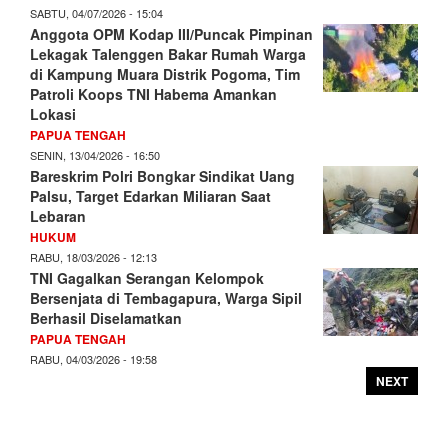
SABTU, 04/07/2026 - 15:04
Anggota OPM Kodap III/Puncak Pimpinan
Lekagak Talenggen Bakar Rumah Warga
di Kampung Muara Distrik Pogoma, Tim
Patroli Koops TNI Habema Amankan
Lokasi
PAPUA TENGAH
SENIN, 13/04/2026 - 16:50
Bareskrim Polri Bongkar Sindikat Uang
Palsu, Target Edarkan Miliaran Saat
Lebaran
HUKUM
RABU, 18/03/2026 - 12:13
TNI Gagalkan Serangan Kelompok
Bersenjata di Tembagapura, Warga Sipil
Berhasil Diselamatkan
PAPUA TENGAH
RABU, 04/03/2026 - 19:58
NEXT