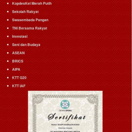
KopdesKel Merah Putih
Sekolah Rakyat
Swasembada Pangan
TNI Bersama Rakyat
Investasi
Seni dan Budaya
ASEAN
BRICS
AIPA
KTT G20
KTT IAF