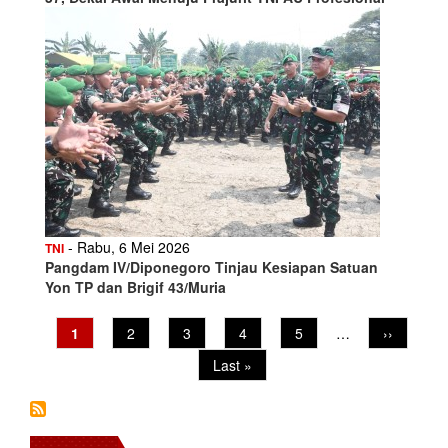
- Rabu, 6 Mei 2026
TNI
Pangdam IV/Diponegoro Tinjau Kesiapan Satuan
Yon TP dan Brigif 43/Muria
Pagination
Current
1
Page
2
Page
3
Page
4
Page
5
…
Next
››
page
page
Last
Last »
page