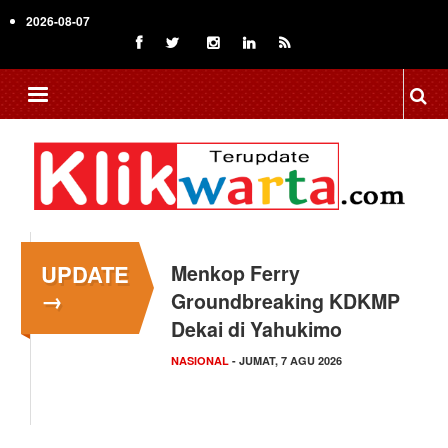
Skip
2026-08-07
to
main
content
UPDATE
Menkop Ferry
→
Groundbreaking KDKMP
Dekai di Yahukimo
NASIONAL
- JUMAT, 7 AGU 2026