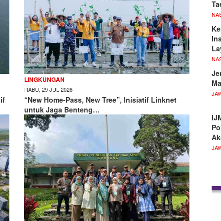
Ta
NA
Ke
In
La
NA
Je
LINGKUNGAN
Ma
RABU, 29 JUL 2026
JA
if
“New Home-Pass, New Tree”, Inisiatif Linknet
untuk Jaga Benteng…
IJ
Po
Ak
JA