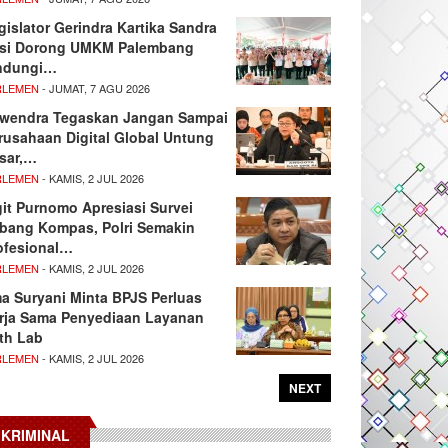
gislator Gerindra Kartika Sandra
si Dorong UMKM Palembang
ndungi…
RLEMEN
- JUMAT, 7 AGU 2026
wendra Tegaskan Jangan Sampai
rusahaan Digital Global Untung
sar,…
RLEMEN
- KAMIS, 2 JUL 2026
git Purnomo Apresiasi Survei
tbang Kompas, Polri Semakin
ofesional…
RLEMEN
- KAMIS, 2 JUL 2026
ma Suryani Minta BPJS Perluas
rja Sama Penyediaan Layanan
th Lab
RLEMEN
- KAMIS, 2 JUL 2026
NEXT
KRIMINAL