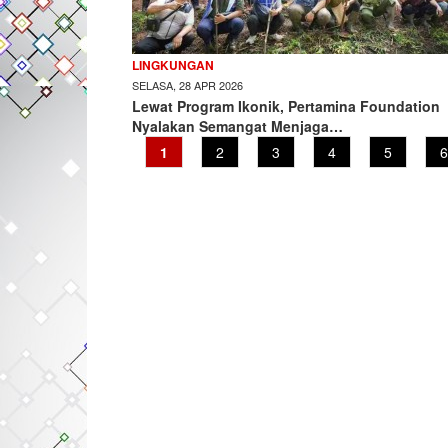
LINGKUNGAN
SELASA, 28 APR 2026
Lewat Program Ikonik, Pertamina Foundation
Nyalakan Semangat Menjaga…
Current
1
Page
2
Page
3
Page
4
Page
5
P
6
page