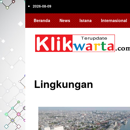
Skip
2026-08-09
to
main
Beranda
News
Istana
Internasional
content
Lingkungan
Pagination