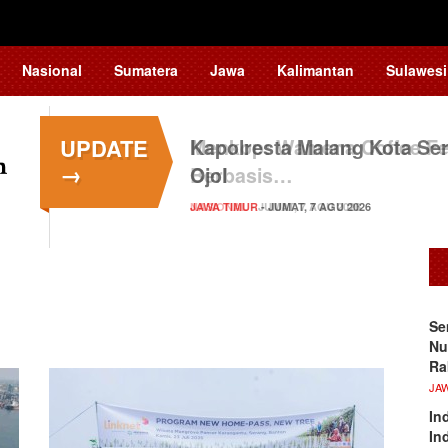
Nasional
Sumatera
Jawa
Kalimantan
Sulawesi
UPDATE
Kapolresta Malang Kota Ser
→
Ojol
JAWA TIMUR
- JUMAT, 7 AGU 2026
Se
Nu
Ra
JA
In
In