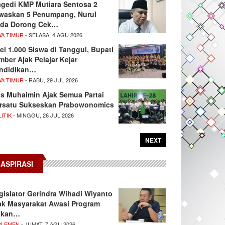
agedi KMP Mutiara Sentosa 2
waskan 5 Penumpang, Nurul
da Dorong Cek…
WA TIMUR
- SELASA, 4 AGU 2026
el 1.000 Siswa di Tanggul, Bupati
mber Ajak Pelajar Kejar
ndidikan…
WA TIMUR
- RABU, 29 JUL 2026
s Muhaimin Ajak Semua Partai
rsatu Sukseskan Prabowonomics
ITIK
- MINGGU, 26 JUL 2026
NEXT
ASPIRASI
gislator Gerindra Wihadi Wiyanto
ak Masyarakat Awasi Program
akan…
RLEMEN
- JUMAT, 7 AGU 2026