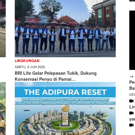
LINGKUNGAN
SABTU, 6 JUN 2026
BRI Life Gelar Pelepasan Tukik, Dukung
→ 
Konservasi Penyu di Pantai…
Pe
Ba
DEC
Li
ya