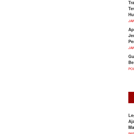
Tr
Te
Hu
JA
Ap
Je
Pe
JA
Gu
Be
POL
Le
Aj
M
PA