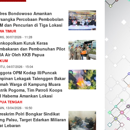
lres Bondowoso Amankan
rsangka Percobaan Pembobolan
M dan Pencurian di Tiga Lokasi
WA TIMUR
IS, 30/07/2026 - 11:28
nkopolkam Kutuk Keras
mbakaran dan Pembunuhan Pilot
A Air Oleh KKB Papua
KUM
TU, 04/07/2026 - 15:04
ggota OPM Kodap III/Puncak
mpinan Lekagak Talenggen Bakar
mah Warga di Kampung Muara
strik Pogoma, Tim Patroli Koops
I Habema Amankan Lokasi
PUA TENGAH
IN, 13/04/2026 - 16:50
reskrim Polri Bongkar Sindikat
ng Palsu, Target Edarkan Miliaran
at Lebaran