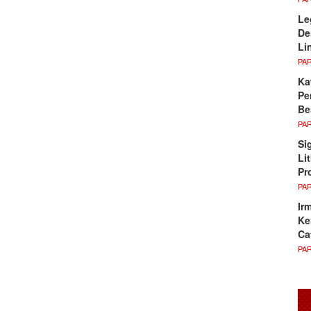
Le
De
Li
PA
Ka
Pe
Be
PA
Si
Li
Pr
PA
Ir
Ke
Ca
PA