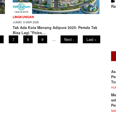
Ra
LINGKUNGAN
JUMAT, 6 MAR 2026
Tak Ada Kota Menang Adipura 2025: Pemda Tak
Bisa Lagi "Poles…
age
Page
7
Page
8
Page
9
…
Next
Next ›
Last
Last »
page
page
As
Pe
To
HU
Me
se
Pe
NA