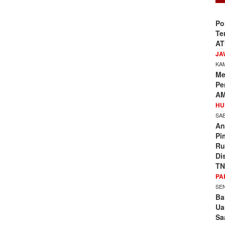
Po
Te
AT
JA
KAM
Me
Pe
AM
HU
SAB
An
Pi
Ru
Di
TN
PA
SEN
Ba
Ua
Sa