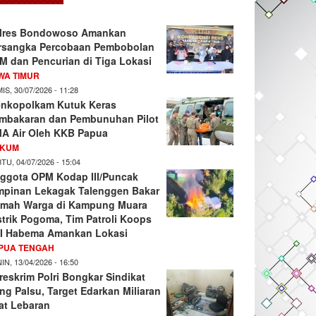
lres Bondowoso Amankan
rsangka Percobaan Pembobolan
M dan Pencurian di Tiga Lokasi
WA TIMUR
IS, 30/07/2026 - 11:28
nkopolkam Kutuk Keras
mbakaran dan Pembunuhan Pilot
A Air Oleh KKB Papua
KUM
TU, 04/07/2026 - 15:04
ggota OPM Kodap III/Puncak
mpinan Lekagak Talenggen Bakar
mah Warga di Kampung Muara
strik Pogoma, Tim Patroli Koops
I Habema Amankan Lokasi
PUA TENGAH
IN, 13/04/2026 - 16:50
reskrim Polri Bongkar Sindikat
ng Palsu, Target Edarkan Miliaran
at Lebaran