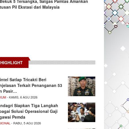
Bekuk 5 Tersangka, Satgas Pamtas Amankan
tusan Pil Ekstasi dari Malaysia
HIGHLIGHT
intel Satlap Tricakti Beri
njelasan Terkait Penanganan 53
n Pasir…
KUM
- KAMIS, 6 AGU 2026
ndagri Siapkan Tiga Langkah
bagai Solusi Operasional Gaji
gawai Pemda
SIONAL
- RABU, 5 AGU 2026