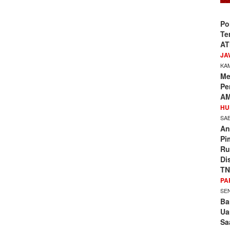
Po
Te
AT
JA
KAM
Me
Pe
AM
HU
SAB
An
Pi
Ru
Di
TN
PA
SEN
Ba
Ua
Sa