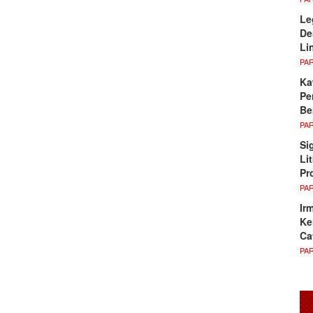
Le
De
Li
PA
Ka
Pe
Be
PA
Si
Li
Pr
PA
Ir
Ke
Ca
PA