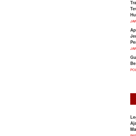
Tr
Te
Hu
JA
Ap
Je
Pe
JA
Gu
Be
POL
Le
Aj
M
PA