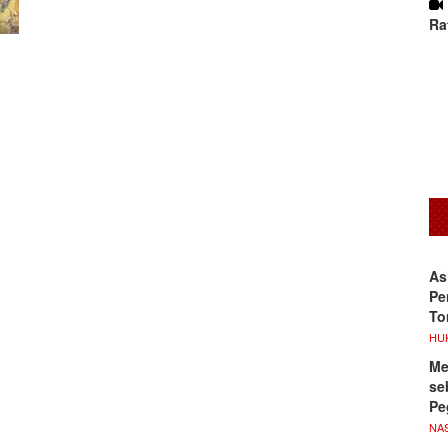
Ra
As
Pe
To
HU
Me
se
Pe
NA