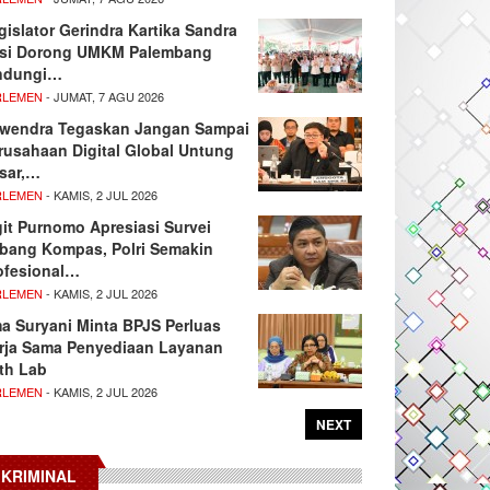
gislator Gerindra Kartika Sandra
si Dorong UMKM Palembang
ndungi…
RLEMEN
- JUMAT, 7 AGU 2026
wendra Tegaskan Jangan Sampai
rusahaan Digital Global Untung
sar,…
RLEMEN
- KAMIS, 2 JUL 2026
git Purnomo Apresiasi Survei
tbang Kompas, Polri Semakin
ofesional…
RLEMEN
- KAMIS, 2 JUL 2026
ma Suryani Minta BPJS Perluas
rja Sama Penyediaan Layanan
th Lab
RLEMEN
- KAMIS, 2 JUL 2026
NEXT
KRIMINAL