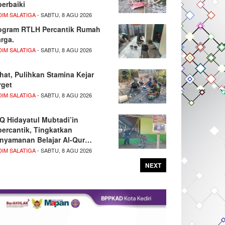
perbaiki
DIM SALATIGA
- SABTU, 8 AGU 2026
ogram RTLH Percantik Rumah
rga.
DIM SALATIGA
- SABTU, 8 AGU 2026
hat, Pulihkan Stamina Kejar
rget
DIM SALATIGA
- SABTU, 8 AGU 2026
Q Hidayatul Mubtadi’in
percantik, Tingkatkan
nyamanan Belajar Al-Qur…
DIM SALATIGA
- SABTU, 8 AGU 2026
NEXT