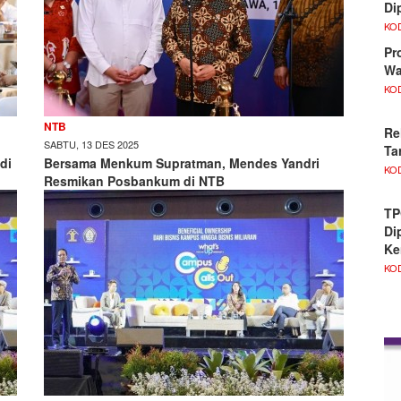
Di
KO
Pr
Wa
KO
NTB
Re
SABTU, 13 DES 2025
Ta
di
Bersama Menkum Supratman, Mendes Yandri
KO
Resmikan Posbankum di NTB
TP
Di
Ke
KO