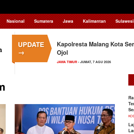
Nasional
Sumatera
Jawa
Kalimantan
Sulawesi
UPDATE
Kapolresta Malang Kota Ser
→
Ojol
JAWA TIMUR
- JUMAT, 7 AGU 2026
m
Ra
Te
Se
KO
La
La