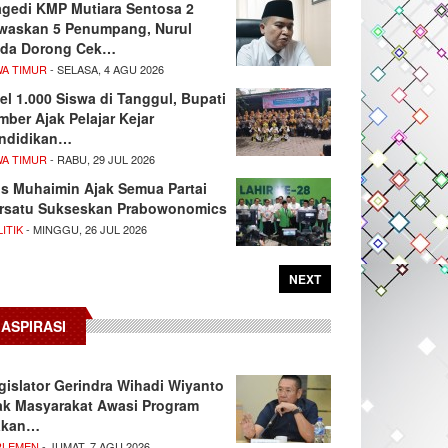
agedi KMP Mutiara Sentosa 2
waskan 5 Penumpang, Nurul
da Dorong Cek…
WA TIMUR
- SELASA, 4 AGU 2026
el 1.000 Siswa di Tanggul, Bupati
mber Ajak Pelajar Kejar
ndidikan…
WA TIMUR
- RABU, 29 JUL 2026
s Muhaimin Ajak Semua Partai
rsatu Sukseskan Prabowonomics
ITIK
- MINGGU, 26 JUL 2026
NEXT
ASPIRASI
gislator Gerindra Wihadi Wiyanto
ak Masyarakat Awasi Program
akan…
RLEMEN
- JUMAT, 7 AGU 2026