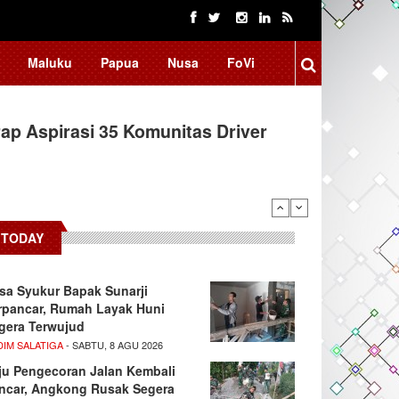
Maluku
Papua
Nusa
FoVi
ap Aspirasi 35 Komunitas Driver
TODAY
sa Syukur Bapak Sunarji
rpancar, Rumah Layak Huni
gera Terwujud
DIM SALATIGA
- SABTU, 8 AGU 2026
ju Pengecoran Jalan Kembali
ncar, Angkong Rusak Segera