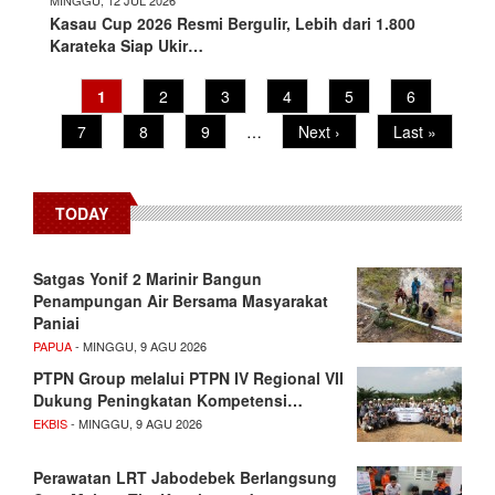
Kasau Cup 2026 Resmi Bergulir, Lebih dari 1.800
Karateka Siap Ukir…
Pagination
Current
1
Page
2
Page
3
Page
4
Page
5
Page
6
page
Page
7
Page
8
Page
9
…
Next
Next ›
Last
Last »
page
page
TODAY
Satgas Yonif 2 Marinir Bangun
Penampungan Air Bersama Masyarakat
Paniai
PAPUA
- MINGGU, 9 AGU 2026
PTPN Group melalui PTPN IV Regional VII
Dukung Peningkatan Kompetensi…
EKBIS
- MINGGU, 9 AGU 2026
Perawatan LRT Jabodebek Berlangsung