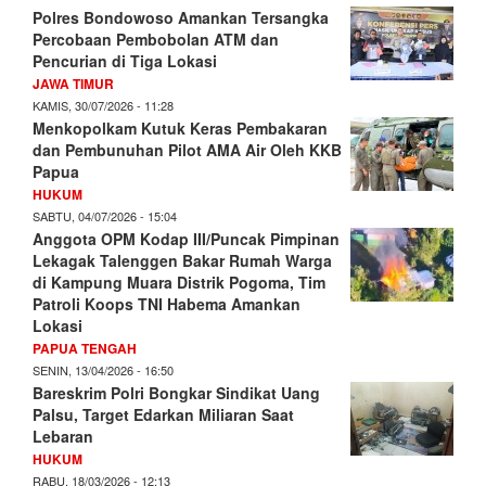
Polres Bondowoso Amankan Tersangka
Percobaan Pembobolan ATM dan
Pencurian di Tiga Lokasi
JAWA TIMUR
KAMIS, 30/07/2026 - 11:28
Menkopolkam Kutuk Keras Pembakaran
dan Pembunuhan Pilot AMA Air Oleh KKB
Papua
HUKUM
SABTU, 04/07/2026 - 15:04
Anggota OPM Kodap III/Puncak Pimpinan
Lekagak Talenggen Bakar Rumah Warga
di Kampung Muara Distrik Pogoma, Tim
Patroli Koops TNI Habema Amankan
Lokasi
PAPUA TENGAH
SENIN, 13/04/2026 - 16:50
Bareskrim Polri Bongkar Sindikat Uang
Palsu, Target Edarkan Miliaran Saat
Lebaran
HUKUM
RABU, 18/03/2026 - 12:13