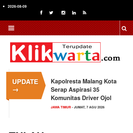
Skip
2026-08-09
to
main
content
UPDATE
Kapolresta Malang Kota
→
Serap Aspirasi 35
Komunitas Driver Ojol
JAWA TIMUR
- JUMAT, 7 AGU 2026