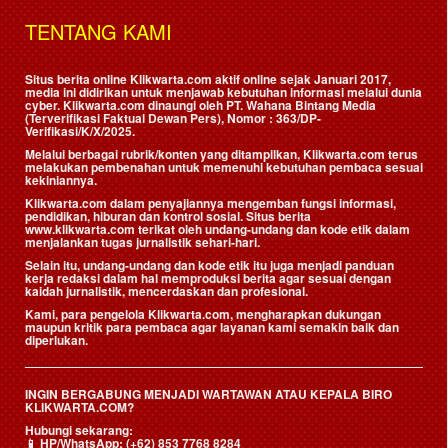
TENTANG KAMI
Situs berita online Klikwarta.com aktif online sejak Januari 2017,
media ini didirikan untuk menjawab kebutuhan informasi melalui dunia
cyber. Klikwarta.com dinaungi oleh
PT. Wahana Bintang Media
(Terverifikasi Faktual Dewan Pers)
, Nomor : 363/DP-
Verifikasi/K/X/2025.
Melalui berbagai rubrik/konten yang ditampilkan, Klikwarta.com terus
melakukan pembenahan untuk memenuhi kebutuhan pembaca sesuai
kekiniannya.
Klikwarta.com dalam penyajiannya mengemban fungsi informasi,
pendidikan, hiburan dan kontrol sosial. Situs berita
www.klikwarta.com terikat oleh undang-undang dan kode etik dalam
menjalankan tugas jurnalistik sehari-hari.
Selain itu, undang-undang dan kode etik itu juga menjadi panduan
kerja redaksi dalam hal memproduksi berita agar sesuai dengan
kaidah jurnalistik, mencerdaskan dan profesional.
Kami, para pengelola Klikwarta.com, mengharapkan dukungan
maupun kritik para pembaca agar layanan kami semakin baik dan
diperlukan.
INGIN BERGABUNG MENJADI WARTAWAN ATAU KEPALA BIRO
KLIKWARTA.COM?
Hubungi sekarang:
📱
HP/WhatsApp:
(+62) 853 7768 8284