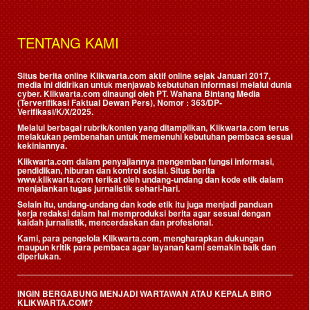
TENTANG KAMI
Situs berita online Klikwarta.com aktif online sejak Januari 2017,
media ini didirikan untuk menjawab kebutuhan informasi melalui dunia
cyber. Klikwarta.com dinaungi oleh
PT. Wahana Bintang Media
(Terverifikasi Faktual Dewan Pers)
, Nomor : 363/DP-
Verifikasi/K/X/2025.
Melalui berbagai rubrik/konten yang ditampilkan, Klikwarta.com terus
melakukan pembenahan untuk memenuhi kebutuhan pembaca sesuai
kekiniannya.
Klikwarta.com dalam penyajiannya mengemban fungsi informasi,
pendidikan, hiburan dan kontrol sosial. Situs berita
www.klikwarta.com terikat oleh undang-undang dan kode etik dalam
menjalankan tugas jurnalistik sehari-hari.
Selain itu, undang-undang dan kode etik itu juga menjadi panduan
kerja redaksi dalam hal memproduksi berita agar sesuai dengan
kaidah jurnalistik, mencerdaskan dan profesional.
Kami, para pengelola Klikwarta.com, mengharapkan dukungan
maupun kritik para pembaca agar layanan kami semakin baik dan
diperlukan.
INGIN BERGABUNG MENJADI WARTAWAN ATAU KEPALA BIRO
KLIKWARTA.COM?