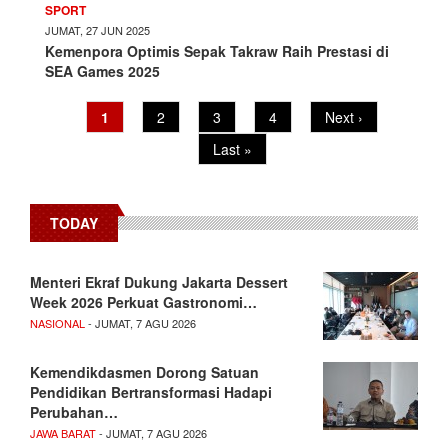
SPORT
JUMAT, 27 JUN 2025
Kemenpora Optimis Sepak Takraw Raih Prestasi di
SEA Games 2025
Pagination
Current
1
Page
2
Page
3
Page
4
Next
Next ›
page
page
Last
Last »
page
TODAY
Menteri Ekraf Dukung Jakarta Dessert
Week 2026 Perkuat Gastronomi…
NASIONAL
- JUMAT, 7 AGU 2026
Kemendikdasmen Dorong Satuan
Pendidikan Bertransformasi Hadapi
Perubahan…
JAWA BARAT
- JUMAT, 7 AGU 2026