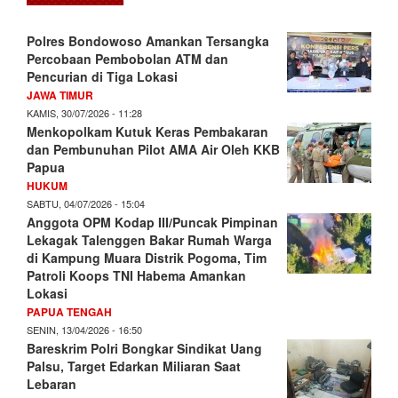
Polres Bondowoso Amankan Tersangka
Percobaan Pembobolan ATM dan
Pencurian di Tiga Lokasi
JAWA TIMUR
KAMIS, 30/07/2026 - 11:28
Menkopolkam Kutuk Keras Pembakaran
dan Pembunuhan Pilot AMA Air Oleh KKB
Papua
HUKUM
SABTU, 04/07/2026 - 15:04
Anggota OPM Kodap III/Puncak Pimpinan
Lekagak Talenggen Bakar Rumah Warga
di Kampung Muara Distrik Pogoma, Tim
Patroli Koops TNI Habema Amankan
Lokasi
PAPUA TENGAH
SENIN, 13/04/2026 - 16:50
Bareskrim Polri Bongkar Sindikat Uang
Palsu, Target Edarkan Miliaran Saat
Lebaran