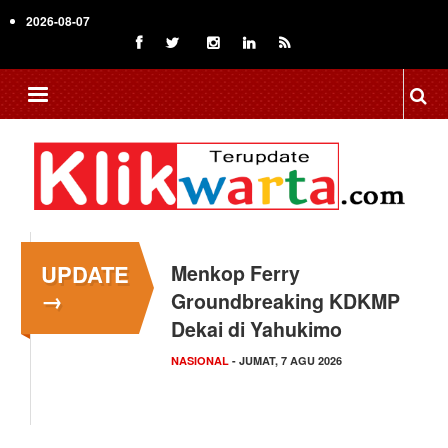
Skip
2026-08-07
to
main
content
UPDATE
Menkop Ferry
→
Groundbreaking KDKMP
Dekai di Yahukimo
NASIONAL
- JUMAT, 7 AGU 2026