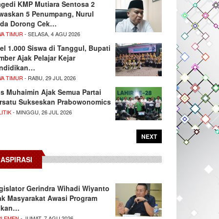
agedi KMP Mutiara Sentosa 2
waskan 5 Penumpang, Nurul
da Dorong Cek…
WA TIMUR
- SELASA, 4 AGU 2026
el 1.000 Siswa di Tanggul, Bupati
mber Ajak Pelajar Kejar
ndidikan…
WA TIMUR
- RABU, 29 JUL 2026
s Muhaimin Ajak Semua Partai
rsatu Sukseskan Prabowonomics
ITIK
- MINGGU, 26 JUL 2026
NEXT
ASPIRASI
gislator Gerindra Wihadi Wiyanto
ak Masyarakat Awasi Program
akan…
RLEMEN
- JUMAT, 7 AGU 2026