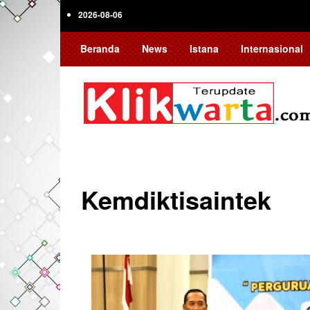
Skip
2026-08-06
to
main
Beranda
News
Istana
Internasional
content
Kemdiktisaintek
Pagination