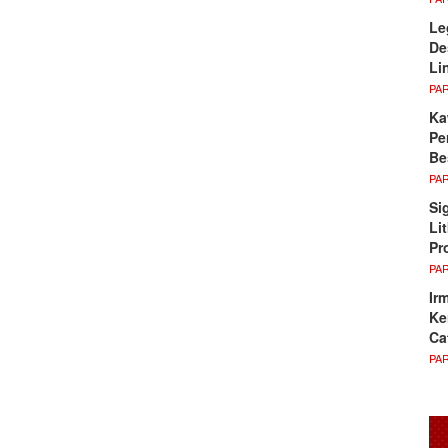
Le
De
Li
PA
Ka
Pe
Be
PA
Si
Li
Pr
PA
Ir
Ke
Ca
PA