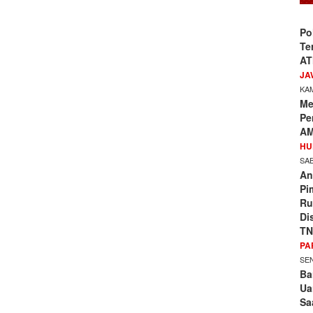
Po
Te
AT
JA
KAM
Me
Pe
AM
HU
SAB
An
Pi
Ru
Di
TN
PA
SEN
Ba
Ua
Sa