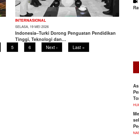
Ra
INTERNASIONAL
SELASA, 19 MEI 2026
Indonesia–Turki Dorong Penguatan Pendidikan
Tinggi, Teknologi dan…
ge
Page
5
Page
6
Next
Next ›
Last
Last »
page
page
As
Pe
To
HU
Me
se
Pe
NA