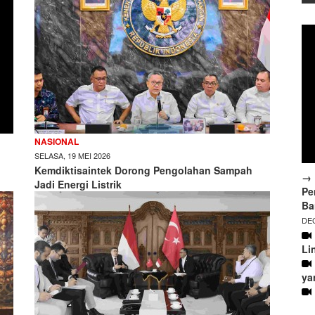
NASIONAL
SELASA, 19 MEI 2026
Kemdiktisaintek Dorong Pengolahan Sampah
→ 
Jadi Energi Listrik
Pe
Ba
DEC
Li
ya