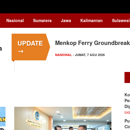
Nasional
Sumatera
Jawa
Kalimantan
Sulawesi
UPDATE
Menkop Ferry Groundbreak
→
NASIONAL
- JUMAT, 7 AGU 2026
Ko
Pe
Di
EKB
Pu
Ci