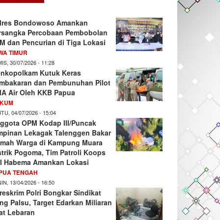
lres Bondowoso Amankan
rsangka Percobaan Pembobolan
M dan Pencurian di Tiga Lokasi
WA TIMUR
IS, 30/07/2026 - 11:28
nkopolkam Kutuk Keras
mbakaran dan Pembunuhan Pilot
A Air Oleh KKB Papua
KUM
TU, 04/07/2026 - 15:04
ggota OPM Kodap III/Puncak
mpinan Lekagak Talenggen Bakar
mah Warga di Kampung Muara
strik Pogoma, Tim Patroli Koops
I Habema Amankan Lokasi
PUA TENGAH
IN, 13/04/2026 - 16:50
reskrim Polri Bongkar Sindikat
ng Palsu, Target Edarkan Miliaran
at Lebaran