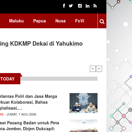
Maluku
Papua
Nusa
FoVi
ing KDKMP Dekai di Yahukimo
TODAY
rlantas Polri dan Jasa Marga
rkuat Kolaborasi, Bahas
gitalisasi,…
IS
- JUMAT, 7 AGU 2026
sat Pasang Badan untuk Peta
nta Jember, Dirjen Dukcapil: