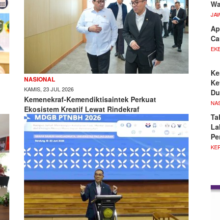
Wa
JA
Ap
Ca
EKB
Ke
NASIONAL
Ke
KAMIS, 23 JUL 2026
Du
Kemenekraf-Kemendiktisaintek Perkuat
NA
Ekosistem Kreatif Lewat Rindekraf
Ta
La
Pe
KE