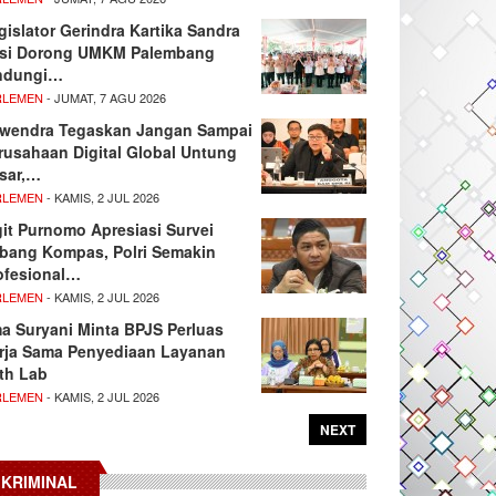
gislator Gerindra Kartika Sandra
si Dorong UMKM Palembang
ndungi…
RLEMEN
- JUMAT, 7 AGU 2026
wendra Tegaskan Jangan Sampai
rusahaan Digital Global Untung
sar,…
RLEMEN
- KAMIS, 2 JUL 2026
git Purnomo Apresiasi Survei
tbang Kompas, Polri Semakin
ofesional…
RLEMEN
- KAMIS, 2 JUL 2026
ma Suryani Minta BPJS Perluas
rja Sama Penyediaan Layanan
th Lab
RLEMEN
- KAMIS, 2 JUL 2026
NEXT
KRIMINAL