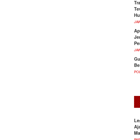
Tr
Te
Hu
JA
Ap
Je
Pe
JA
Gu
Be
POL
Le
Aj
M
PA