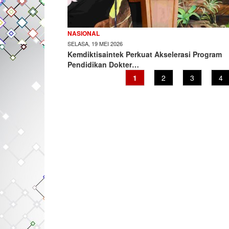
NASIONAL
SELASA, 19 MEI 2026
Kemdiktisaintek Perkuat Akselerasi Program
Pendidikan Dokter…
Current
1
Page
2
Page
3
Pa
4
page