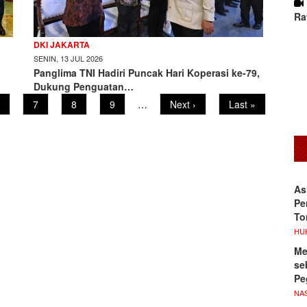
Ra
DKI JAKARTA
SENIN, 13 JUL 2026
Panglima TNI Hadiri Puncak Hari Koperasi ke-79,
Dukung Penguatan…
age
Page
7
Page
8
Page
9
…
Next
Next ›
Last
Last »
page
page
As
Pe
To
HU
Me
se
Pe
NA