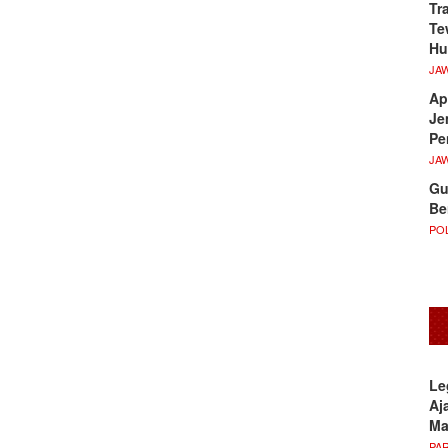
Tr
Te
Hu
JA
Ap
Je
Pe
JA
Gu
Be
POL
Le
Aj
M
PA