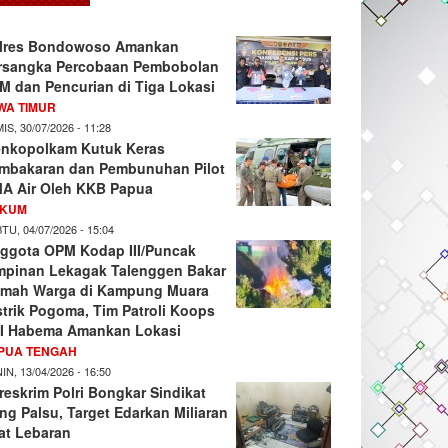
lres Bondowoso Amankan
rsangka Percobaan Pembobolan
M dan Pencurian di Tiga Lokasi
WA TIMUR
IS, 30/07/2026 - 11:28
nkopolkam Kutuk Keras
mbakaran dan Pembunuhan Pilot
A Air Oleh KKB Papua
KUM
TU, 04/07/2026 - 15:04
ggota OPM Kodap III/Puncak
mpinan Lekagak Talenggen Bakar
mah Warga di Kampung Muara
strik Pogoma, Tim Patroli Koops
I Habema Amankan Lokasi
PUA TENGAH
IN, 13/04/2026 - 16:50
reskrim Polri Bongkar Sindikat
ng Palsu, Target Edarkan Miliaran
at Lebaran