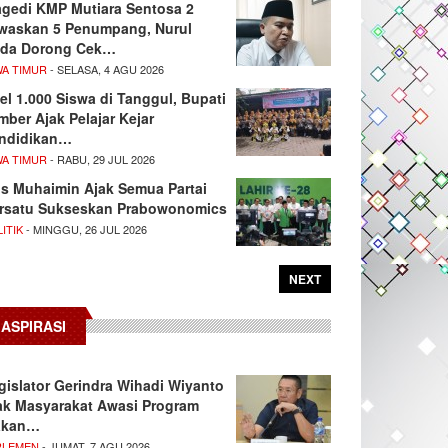
agedi KMP Mutiara Sentosa 2
waskan 5 Penumpang, Nurul
da Dorong Cek…
WA TIMUR
- SELASA, 4 AGU 2026
el 1.000 Siswa di Tanggul, Bupati
mber Ajak Pelajar Kejar
ndidikan…
WA TIMUR
- RABU, 29 JUL 2026
s Muhaimin Ajak Semua Partai
rsatu Sukseskan Prabowonomics
ITIK
- MINGGU, 26 JUL 2026
NEXT
ASPIRASI
gislator Gerindra Wihadi Wiyanto
ak Masyarakat Awasi Program
akan…
RLEMEN
- JUMAT, 7 AGU 2026