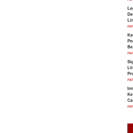
Le
De
Li
PA
Ka
Pe
Be
PA
Si
Li
Pr
PA
Ir
Ke
Ca
PA