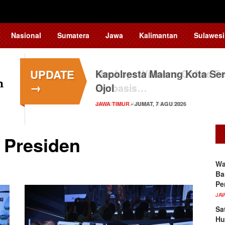
Nasional
Sumatera
Jawa
Kalimantan
Sulawesi
UPDATE
Kapolresta Malang Kota Ser
→
Ojol
JAWA TIMUR
- JUMAT, 7 AGU 2026
 Presiden
Wa
Ba
Pe
JA
Sa
Hu