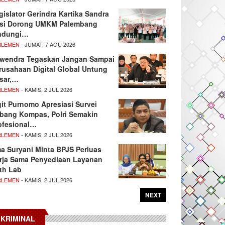
gislator Gerindra Kartika Sandra
si Dorong UMKM Palembang
ndungi…
RLEMEN
- JUMAT, 7 AGU 2026
wendra Tegaskan Jangan Sampai
rusahaan Digital Global Untung
sar,…
RLEMEN
- KAMIS, 2 JUL 2026
git Purnomo Apresiasi Survei
tbang Kompas, Polri Semakin
ofesional…
RLEMEN
- KAMIS, 2 JUL 2026
ma Suryani Minta BPJS Perluas
rja Sama Penyediaan Layanan
th Lab
RLEMEN
- KAMIS, 2 JUL 2026
NEXT
KRIMINAL