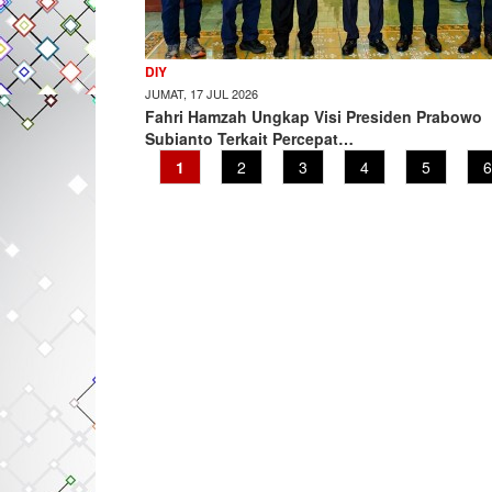
DIY
JUMAT, 17 JUL 2026
Fahri Hamzah Ungkap Visi Presiden Prabowo
Subianto Terkait Percepat…
Current
1
Page
2
Page
3
Page
4
Page
5
P
6
page