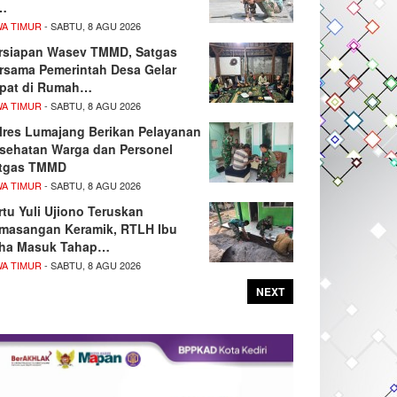
…
WA TIMUR
- SABTU, 8 AGU 2026
rsiapan Wasev TMMD, Satgas
rsama Pemerintah Desa Gelar
pat di Rumah…
WA TIMUR
- SABTU, 8 AGU 2026
lres Lumajang Berikan Pelayanan
sehatan Warga dan Personel
tgas TMMD
WA TIMUR
- SABTU, 8 AGU 2026
rtu Yuli Ujiono Teruskan
masangan Keramik, RTLH Ibu
ha Masuk Tahap…
WA TIMUR
- SABTU, 8 AGU 2026
NEXT