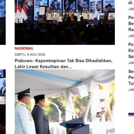
di
JA
Pe
Be
Ra
JA
Po
NASIONAL
Ke
SABTU, 8 AGU 2026
Sa
Prabowo: Kepemimpinan Tak Bisa Dihadiahkan,
JA
Lahir Lewat Kesulitan dan…
Se
Pe
Tu
JA