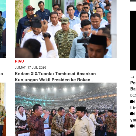
RIAU
JUMAT, 17 JUL 2026
ya
Kodam XIX/Tuanku Tambusai Amankan
→ 
Kunjungan Wakil Presiden ke Rokan…
Pe
Ba
DEC
Li
ya