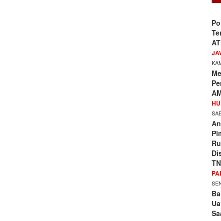
Po
Te
AT
JA
KAM
Me
Pe
AM
HU
SAB
An
Pi
Ru
Di
TN
PA
SEN
Ba
Ua
Sa