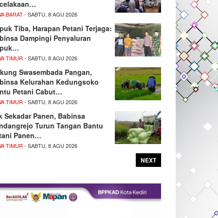
celakaan…
WA BARAT
- SABTU, 8 AGU 2026
puk Tiba, Harapan Petani Terjaga:
binsa Dampingi Penyaluran
upuk…
WA TIMUR
- SABTU, 8 AGU 2026
kung Swasembada Pangan,
binsa Kelurahan Kedungsoko
ntu Petani Cabut…
WA TIMUR
- SABTU, 8 AGU 2026
k Sekadar Panen, Babinsa
ndangrejo Turun Tangan Bantu
tani Panen…
WA TIMUR
- SABTU, 8 AGU 2026
NEXT