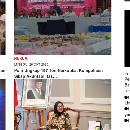
HUKUM
MINGGU, 26 OKT 2025
kan
Polri Ungkap 197 Ton Narkotika, Kompolnas:
→ 
Sikap Akuntabilitas…
Pe
Ba
DEC
Li
ya