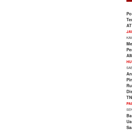
Po
Te
AT
JA
KAM
Me
Pe
AM
HU
SAB
An
Pi
Ru
Di
TN
PA
SEN
Ba
Ua
Sa