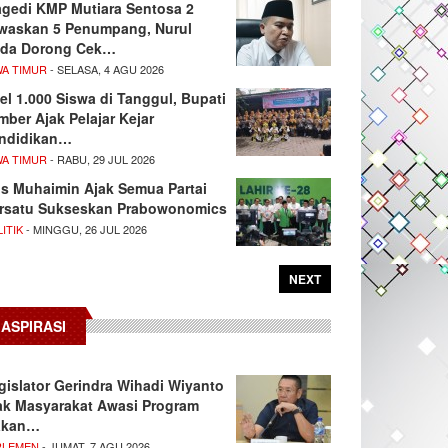
agedi KMP Mutiara Sentosa 2
waskan 5 Penumpang, Nurul
da Dorong Cek…
WA TIMUR
- SELASA, 4 AGU 2026
el 1.000 Siswa di Tanggul, Bupati
mber Ajak Pelajar Kejar
ndidikan…
WA TIMUR
- RABU, 29 JUL 2026
s Muhaimin Ajak Semua Partai
rsatu Sukseskan Prabowonomics
ITIK
- MINGGU, 26 JUL 2026
NEXT
ASPIRASI
gislator Gerindra Wihadi Wiyanto
ak Masyarakat Awasi Program
akan…
RLEMEN
- JUMAT, 7 AGU 2026