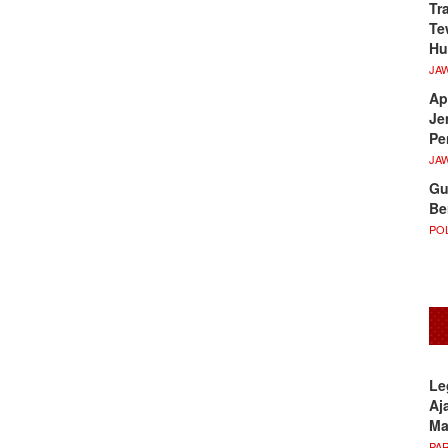
Tr
Te
Hu
JA
Ap
Je
Pe
JA
Gu
Be
POL
Le
Aj
M
PA