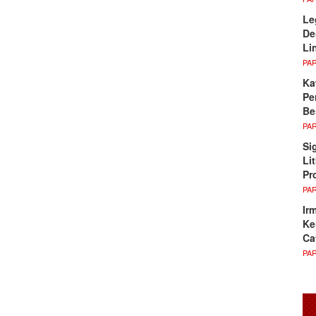
Le
De
Li
PA
Ka
Pe
Be
PA
Si
Li
Pr
PA
Ir
Ke
Ca
PA