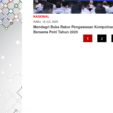
NASIONAL
RABU, 16 JUL 2025
Mendagri Buka Rakor Pengawasan Kompolna
Bersama Polri Tahun 2025
Current
1
Page
2
page