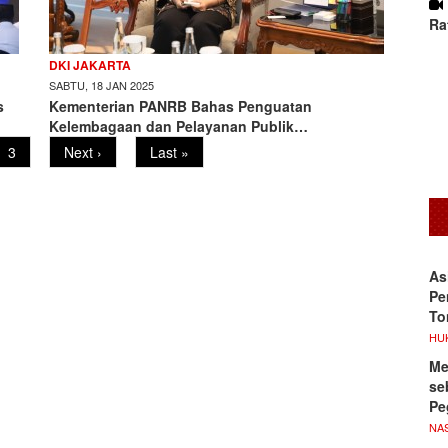
Ra
DKI JAKARTA
SABTU, 18 JAN 2025
s
Kementerian PANRB Bahas Penguatan
Kelembagaan dan Pelayanan Publik…
Page
3
Next
Next ›
Last
Last »
page
page
As
Pe
To
HU
Me
se
Pe
NA