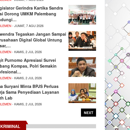
gislator Gerindra Kartika Sandra
si Dorong UMKM Palembang
ndungi…
RLEMEN
- JUMAT, 7 AGU 2026
wendra Tegaskan Jangan Sampai
rusahaan Digital Global Untung
sar,…
RLEMEN
- KAMIS, 2 JUL 2026
git Purnomo Apresiasi Survei
tbang Kompas, Polri Semakin
ofesional…
RLEMEN
- KAMIS, 2 JUL 2026
ma Suryani Minta BPJS Perluas
rja Sama Penyediaan Layanan
th Lab
RLEMEN
- KAMIS, 2 JUL 2026
NEXT
KRIMINAL