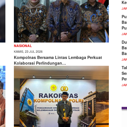
Ke
JA
Pu
Ba
P
JA
Du
NASIONAL
Ba
KAMIS, 23 JUL 2026
Ba
Kompolnas Bersama Lintas Lembaga Perkuat
JA
Kolaborasi Perlindungan…
Ta
Se
Pe
JA