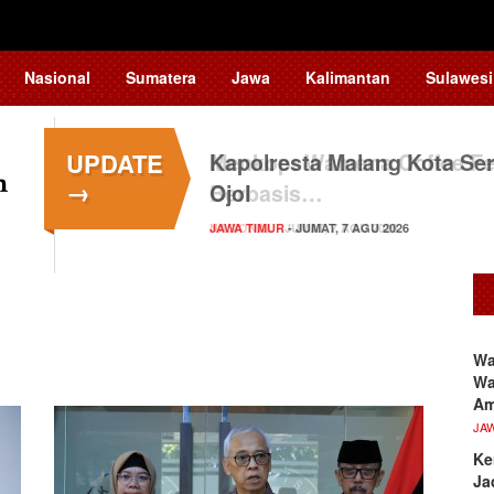
Nasional
Sumatera
Jawa
Kalimantan
Sulawesi
UPDATE
Kapolresta Malang Kota Ser
→
Ojol
JAWA TIMUR
- JUMAT, 7 AGU 2026
Wa
Wa
A
JA
Ke
Ja