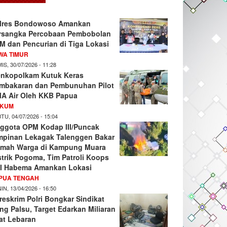
lres Bondowoso Amankan
rsangka Percobaan Pembobolan
M dan Pencurian di Tiga Lokasi
WA TIMUR
IS, 30/07/2026 - 11:28
nkopolkam Kutuk Keras
mbakaran dan Pembunuhan Pilot
A Air Oleh KKB Papua
KUM
TU, 04/07/2026 - 15:04
ggota OPM Kodap III/Puncak
mpinan Lekagak Talenggen Bakar
mah Warga di Kampung Muara
strik Pogoma, Tim Patroli Koops
I Habema Amankan Lokasi
PUA TENGAH
IN, 13/04/2026 - 16:50
reskrim Polri Bongkar Sindikat
ng Palsu, Target Edarkan Miliaran
at Lebaran