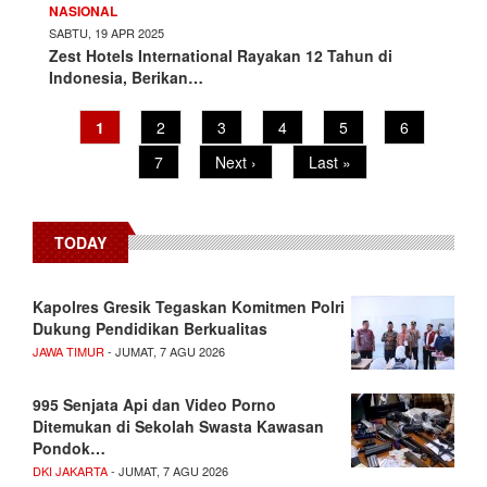
NASIONAL
SABTU, 19 APR 2025
Zest Hotels International Rayakan 12 Tahun di
Indonesia, Berikan…
Pagination
Current
1
Page
2
Page
3
Page
4
Page
5
Page
6
page
Page
7
Next
Next ›
Last
Last »
page
page
TODAY
Kapolres Gresik Tegaskan Komitmen Polri
Dukung Pendidikan Berkualitas
JAWA TIMUR
- JUMAT, 7 AGU 2026
995 Senjata Api dan Video Porno
Ditemukan di Sekolah Swasta Kawasan
Pondok…
DKI JAKARTA
- JUMAT, 7 AGU 2026