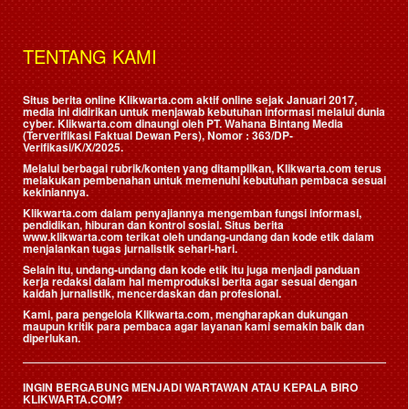
TENTANG KAMI
Situs berita online Klikwarta.com aktif online sejak Januari 2017,
media ini didirikan untuk menjawab kebutuhan informasi melalui dunia
cyber. Klikwarta.com dinaungi oleh
PT. Wahana Bintang Media
(Terverifikasi Faktual Dewan Pers)
, Nomor : 363/DP-
Verifikasi/K/X/2025.
Melalui berbagai rubrik/konten yang ditampilkan, Klikwarta.com terus
melakukan pembenahan untuk memenuhi kebutuhan pembaca sesuai
kekiniannya.
Klikwarta.com dalam penyajiannya mengemban fungsi informasi,
pendidikan, hiburan dan kontrol sosial. Situs berita
www.klikwarta.com terikat oleh undang-undang dan kode etik dalam
menjalankan tugas jurnalistik sehari-hari.
Selain itu, undang-undang dan kode etik itu juga menjadi panduan
kerja redaksi dalam hal memproduksi berita agar sesuai dengan
kaidah jurnalistik, mencerdaskan dan profesional.
Kami, para pengelola Klikwarta.com, mengharapkan dukungan
maupun kritik para pembaca agar layanan kami semakin baik dan
diperlukan.
INGIN BERGABUNG MENJADI WARTAWAN ATAU KEPALA BIRO
KLIKWARTA.COM?