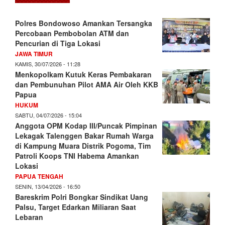
Polres Bondowoso Amankan Tersangka
Percobaan Pembobolan ATM dan
Pencurian di Tiga Lokasi
JAWA TIMUR
KAMIS, 30/07/2026 - 11:28
Menkopolkam Kutuk Keras Pembakaran
dan Pembunuhan Pilot AMA Air Oleh KKB
Papua
HUKUM
SABTU, 04/07/2026 - 15:04
Anggota OPM Kodap III/Puncak Pimpinan
Lekagak Talenggen Bakar Rumah Warga
di Kampung Muara Distrik Pogoma, Tim
Patroli Koops TNI Habema Amankan
Lokasi
PAPUA TENGAH
SENIN, 13/04/2026 - 16:50
Bareskrim Polri Bongkar Sindikat Uang
Palsu, Target Edarkan Miliaran Saat
Lebaran