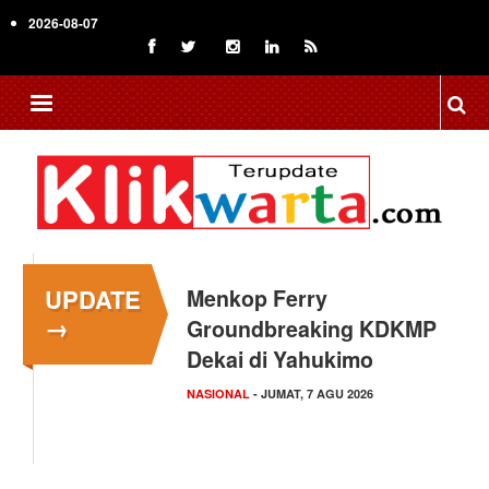
Skip
2026-08-07
to
main
content
UPDATE
Menkop Ferry
→
Groundbreaking KDKMP
Dekai di Yahukimo
NASIONAL
- JUMAT, 7 AGU 2026