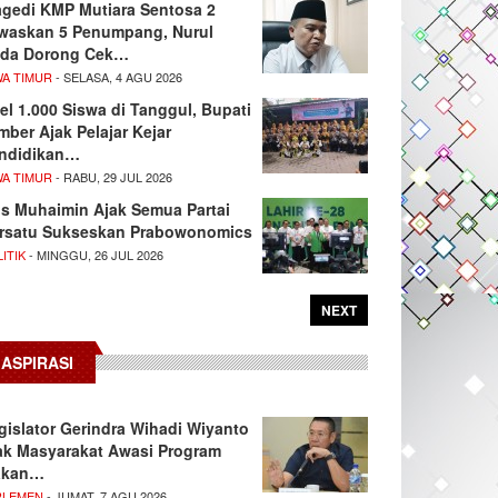
agedi KMP Mutiara Sentosa 2
waskan 5 Penumpang, Nurul
da Dorong Cek…
WA TIMUR
- SELASA, 4 AGU 2026
el 1.000 Siswa di Tanggul, Bupati
mber Ajak Pelajar Kejar
ndidikan…
WA TIMUR
- RABU, 29 JUL 2026
s Muhaimin Ajak Semua Partai
rsatu Sukseskan Prabowonomics
ITIK
- MINGGU, 26 JUL 2026
NEXT
ASPIRASI
gislator Gerindra Wihadi Wiyanto
ak Masyarakat Awasi Program
akan…
RLEMEN
- JUMAT, 7 AGU 2026