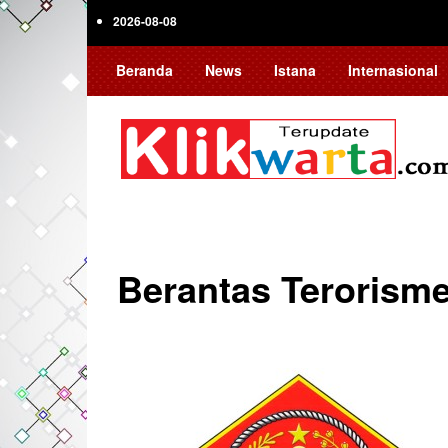
Skip
2026-08-08
to
main
Beranda
News
Istana
Internasional
content
Berantas Terorism
Pagination