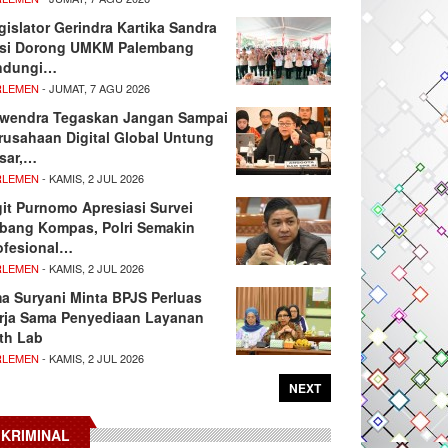
gislator Gerindra Kartika Sandra
si Dorong UMKM Palembang
ndungi…
RLEMEN
- JUMAT, 7 AGU 2026
wendra Tegaskan Jangan Sampai
rusahaan Digital Global Untung
sar,…
RLEMEN
- KAMIS, 2 JUL 2026
git Purnomo Apresiasi Survei
tbang Kompas, Polri Semakin
ofesional…
RLEMEN
- KAMIS, 2 JUL 2026
ma Suryani Minta BPJS Perluas
rja Sama Penyediaan Layanan
th Lab
RLEMEN
- KAMIS, 2 JUL 2026
NEXT
KRIMINAL