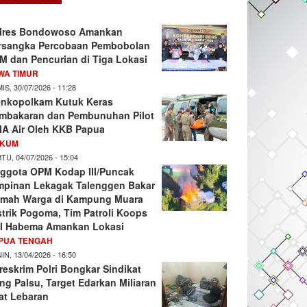
lres Bondowoso Amankan
rsangka Percobaan Pembobolan
M dan Pencurian di Tiga Lokasi
WA TIMUR
IS, 30/07/2026 - 11:28
nkopolkam Kutuk Keras
mbakaran dan Pembunuhan Pilot
A Air Oleh KKB Papua
KUM
TU, 04/07/2026 - 15:04
ggota OPM Kodap III/Puncak
mpinan Lekagak Talenggen Bakar
mah Warga di Kampung Muara
strik Pogoma, Tim Patroli Koops
I Habema Amankan Lokasi
PUA TENGAH
IN, 13/04/2026 - 16:50
reskrim Polri Bongkar Sindikat
ng Palsu, Target Edarkan Miliaran
at Lebaran