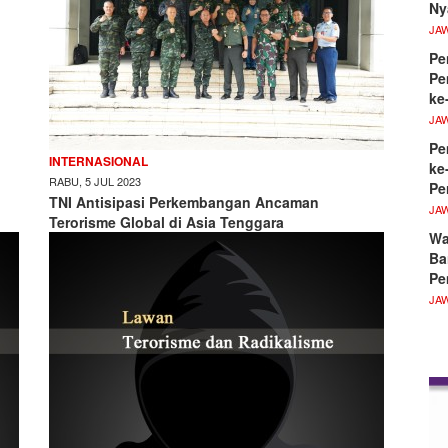
Ny
JA
Pe
Pe
ke
JA
Pe
INTERNASIONAL
ke
RABU, 5 JUL 2023
Pe
TNI Antisipasi Perkembangan Ancaman
JA
Terorisme Global di Asia Tenggara
Wa
Ba
Pe
JA