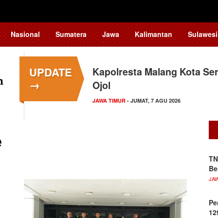
Nasional
Sumatera
Jawa
Kalimantan
Sulawesi
UPDATE
Kapolresta Malang Kota Ser
→
Ojol
JAWA TIMUR
- JUMAT, 7 AGU 2026
e
TN
Be
JA
Pe
12