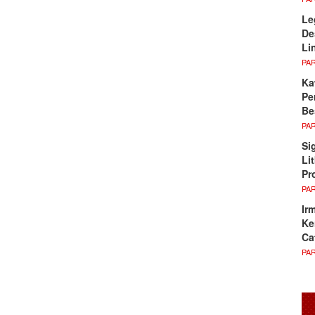
Le
De
Li
PA
Ka
Pe
Be
PA
Si
Li
Pr
PA
Ir
Ke
Ca
PA