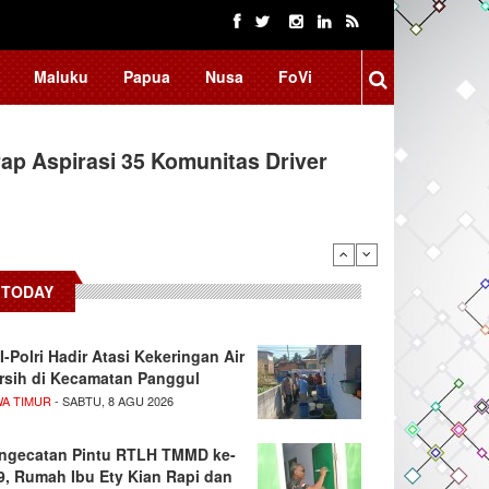
Maluku
Papua
Nusa
FoVi
ap Aspirasi 35 Komunitas Driver
TODAY
I-Polri Hadir Atasi Kekeringan Air
rsih di Kecamatan Panggul
WA TIMUR
- SABTU, 8 AGU 2026
ngecatan Pintu RTLH TMMD ke-
9, Rumah Ibu Ety Kian Rapi dan