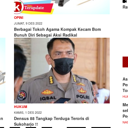
Ra
OPINI
JUMAT, 9 DES 2022
Berbagai Tokoh Agama Kompak Kecam Bom
Bunuh Diri Sebagai Aksi Radikal
As
Pe
To
HU
Me
HUKUM
se
KAMIS, 1 DES 2022
Pe
un
Densus 88 Tangkap Terduga Teroris di
NA
Sukoharjo !!