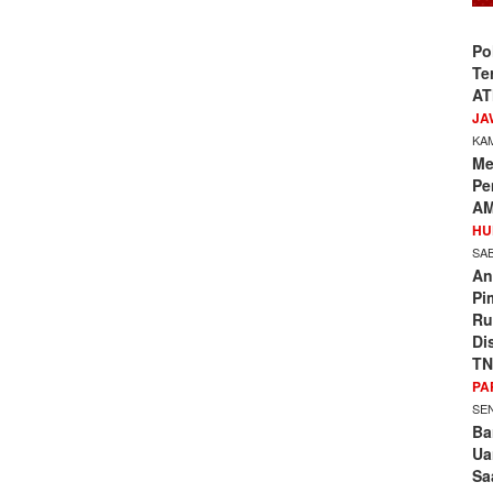
Po
Te
AT
JA
KAM
Me
Pe
AM
HU
SAB
An
Pi
Ru
Di
TN
PA
SEN
Ba
Ua
Sa