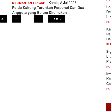
- Kamis, 2 Jul 2026
KALIMANTAN TENGAH
Le
Polda Kalteng Turunkan Personel Cari Dua
De
Anggota yang Belum Ditemukan
Li
Page
4
Page
5
…
Next
››
Last
Last »
PA
page
page
Ka
Pe
Be
PA
Si
Li
Pr
PA
Ir
Ke
Ca
PA