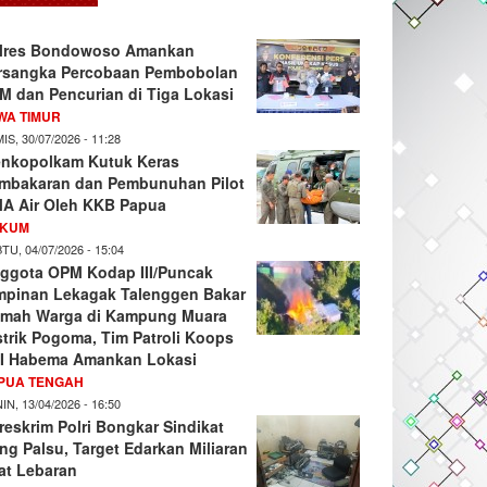
lres Bondowoso Amankan
rsangka Percobaan Pembobolan
M dan Pencurian di Tiga Lokasi
WA TIMUR
IS, 30/07/2026 - 11:28
nkopolkam Kutuk Keras
mbakaran dan Pembunuhan Pilot
A Air Oleh KKB Papua
KUM
TU, 04/07/2026 - 15:04
ggota OPM Kodap III/Puncak
mpinan Lekagak Talenggen Bakar
mah Warga di Kampung Muara
strik Pogoma, Tim Patroli Koops
I Habema Amankan Lokasi
PUA TENGAH
IN, 13/04/2026 - 16:50
reskrim Polri Bongkar Sindikat
ng Palsu, Target Edarkan Miliaran
at Lebaran