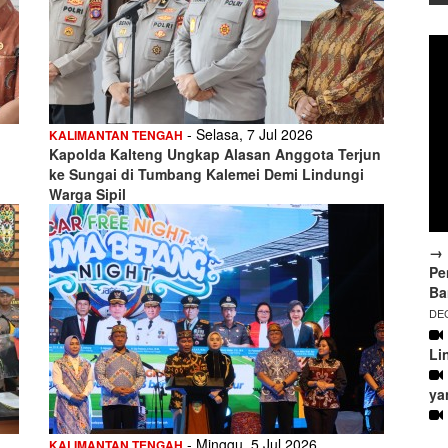
- Selasa, 7 Jul 2026
KALIMANTAN TENGAH
Kapolda Kalteng Ungkap Alasan Anggota Terjun
ke Sungai di Tumbang Kalemei Demi Lindungi
Warga Sipil
→ 
Pe
Ba
DEC
Li
ya
- Minggu, 5 Jul 2026
KALIMANTAN TENGAH