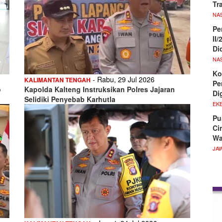
Tr
NA
Pe
II
Di
NA
Ko
- Rabu, 29 Jul 2026
KALIMANTAN TENGAH
Pe
o
Kapolda Kalteng Instruksikan Polres Jajaran
Di
Selidiki Penyebab Karhutla
EKB
Pu
Ci
Wa
JA