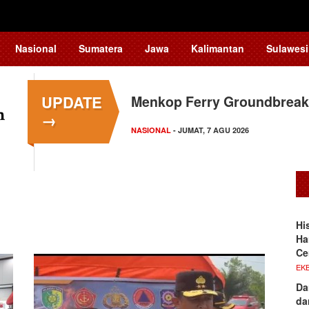
Nasional
Sumatera
Jawa
Kalimantan
Sulawesi
UPDATE
Menkop Ferry Groundbreak
→
NASIONAL
- JUMAT, 7 AGU 2026
Hi
Ha
Ce
EKB
Da
da