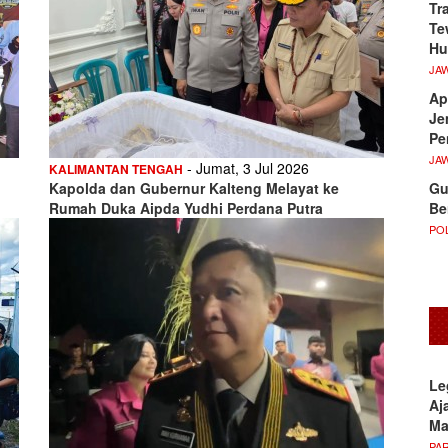
Tr
Te
Hu
JA
Ap
Je
Pe
JA
- Jumat, 3 Jul 2026
KALIMANTAN TENGAH
Gu
Kapolda dan Gubernur Kalteng Melayat ke
Be
Rumah Duka Aipda Yudhi Perdana Putra
POL
Le
Aj
M
PA