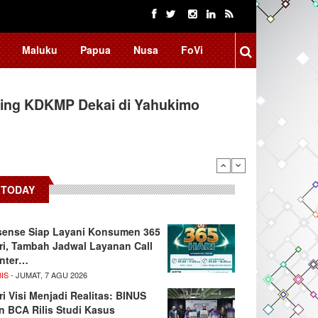
Maluku
Papua
Nusa
FoVi
ing KDKMP Dekai di Yahukimo
TODAY
sense Siap Layani Konsumen 365
ri, Tambah Jadwal Layanan Call
nter…
IS
- JUMAT, 7 AGU 2026
ri Visi Menjadi Realitas: BINUS
n BCA Rilis Studi Kasus