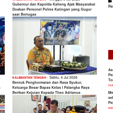
Gubernur dan Kapolda Kalteng Ajak Masyarakat
Ra
Doakan Personel Polres Katingan yang Gugur
saat Bertugas
As
Pe
- Sabtu, 4 Jul 2026
KALIMANTAN TENGAH
To
Bentuk Penghormatan dan Rasa Syukur,
HU
n
Keluarga Besar Bapas Kelas I Palangka Raya
Me
Berikan Kejutan Kepada Theo Adrianus
se
Pe
NA