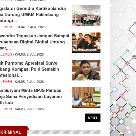
gislator Gerindra Kartika Sandra
si Dorong UMKM Palembang
ndungi…
RLEMEN
- JUMAT, 7 AGU 2026
wendra Tegaskan Jangan Sampai
rusahaan Digital Global Untung
sar,…
RLEMEN
- KAMIS, 2 JUL 2026
git Purnomo Apresiasi Survei
tbang Kompas, Polri Semakin
ofesional…
RLEMEN
- KAMIS, 2 JUL 2026
ma Suryani Minta BPJS Perluas
rja Sama Penyediaan Layanan
th Lab
RLEMEN
- KAMIS, 2 JUL 2026
NEXT
KRIMINAL