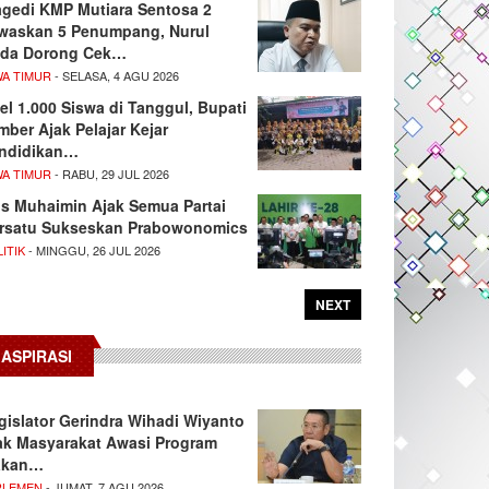
agedi KMP Mutiara Sentosa 2
waskan 5 Penumpang, Nurul
da Dorong Cek…
WA TIMUR
- SELASA, 4 AGU 2026
el 1.000 Siswa di Tanggul, Bupati
mber Ajak Pelajar Kejar
ndidikan…
WA TIMUR
- RABU, 29 JUL 2026
s Muhaimin Ajak Semua Partai
rsatu Sukseskan Prabowonomics
ITIK
- MINGGU, 26 JUL 2026
NEXT
ASPIRASI
gislator Gerindra Wihadi Wiyanto
ak Masyarakat Awasi Program
akan…
RLEMEN
- JUMAT, 7 AGU 2026