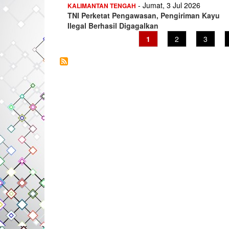
- Jumat, 3 Jul 2026
KALIMANTAN TENGAH
TNI Perketat Pengawasan, Pengiriman Kayu
Ilegal Berhasil Digagalkan
Current
1
Page
2
Page
3
page