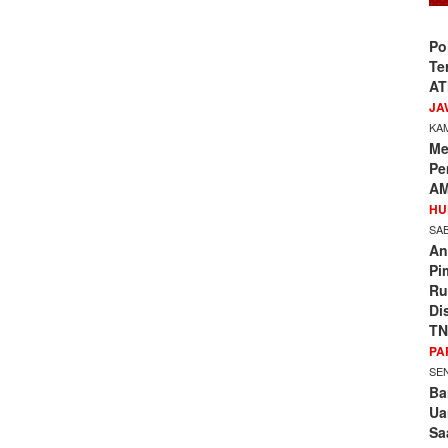
Po
Te
AT
JA
KAM
Me
Pe
AM
HU
SAB
An
Pi
Ru
Di
TN
PA
SEN
Ba
Ua
Sa