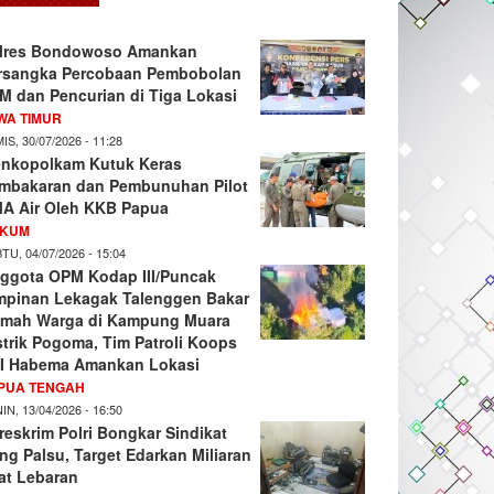
lres Bondowoso Amankan
rsangka Percobaan Pembobolan
M dan Pencurian di Tiga Lokasi
WA TIMUR
IS, 30/07/2026 - 11:28
nkopolkam Kutuk Keras
mbakaran dan Pembunuhan Pilot
A Air Oleh KKB Papua
KUM
TU, 04/07/2026 - 15:04
ggota OPM Kodap III/Puncak
mpinan Lekagak Talenggen Bakar
mah Warga di Kampung Muara
strik Pogoma, Tim Patroli Koops
I Habema Amankan Lokasi
PUA TENGAH
IN, 13/04/2026 - 16:50
reskrim Polri Bongkar Sindikat
ng Palsu, Target Edarkan Miliaran
at Lebaran