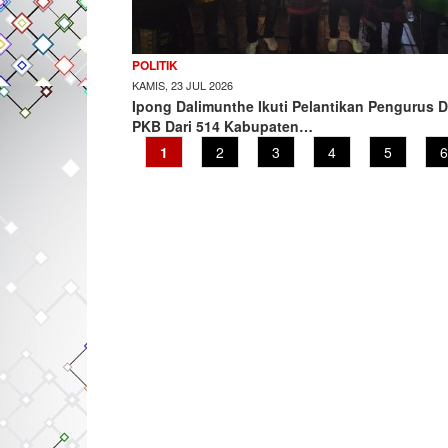
POLITIK
KAMIS, 23 JUL 2026
Ipong Dalimunthe Ikuti Pelantikan Pengurus 
PKB Dari 514 Kabupaten…
Current
1
Page
2
Page
3
Page
4
Page
5
P
6
page