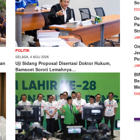
So
ED
De
Pa
St
JA
Om
POLITIK
Je
SELASA, 4 AGU 2026
Pe
nan
Uji Sidang Proposal Disertasi Doktor Hukum,
JA
Bamsoet Soroti Lemahnya…
BI
Be
Me
EKB