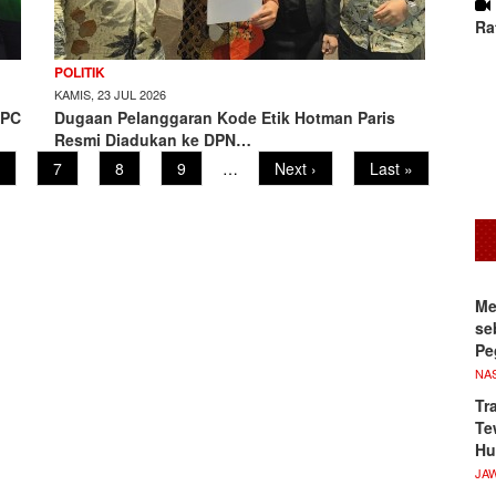
Ra
POLITIK
KAMIS, 23 JUL 2026
DPC
Dugaan Pelanggaran Kode Etik Hotman Paris
Resmi Diadukan ke DPN…
age
Page
7
Page
8
Page
9
…
Next
Next ›
Last
Last »
page
page
Me
se
Pe
NA
Tr
Te
Hu
JA