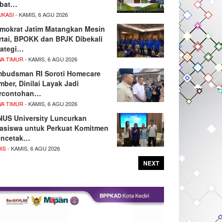
bat…
UKASI
- KAMIS, 6 AGU 2026
mokrat Jatim Matangkan Mesin
rtai, BPOKK dan BPJK Dibekali
rategi…
WA TIMUR
- KAMIS, 6 AGU 2026
budsman RI Soroti Homecare
mber, Dinilai Layak Jadi
rcontohan…
WA TIMUR
- KAMIS, 6 AGU 2026
NUS University Luncurkan
asiswa untuk Perkuat Komitmen
ncetak…
IS
- KAMIS, 6 AGU 2026
NEXT