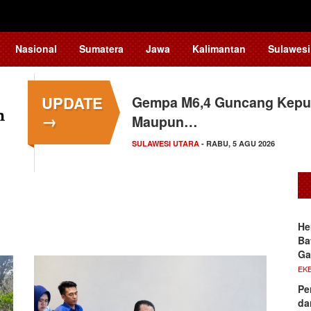
Nasional
Sumatera
Jawa
Kalimantan
Sulawesi
UPDATE
Gempa M6,4 Guncang Kepul
→
Maupun…
SULAWESI UTARA
- RABU, 5 AGU 2026
He
Ba
G
EKB
Pe
da