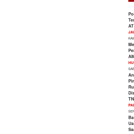
Po
Te
AT
JA
KAM
Me
Pe
AM
HU
SAB
An
Pi
Ru
Di
TN
PA
SEN
Ba
Ua
Sa