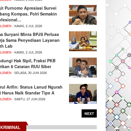
git Purnomo Apresiasi Survei
tbang Kompas, Polri Semakin
ofesional…
RLEMEN
- KAMIS, 2 JUL 2026
ma Suryani Minta BPJS Perluas
rja Sama Penyediaan Layanan
th Lab
RLEMEN
- KAMIS, 2 JUL 2026
ndungi Hak Sipil, Fraksi PKB
rikan 8 Catatan RUU Siber
RLEMEN
- SELASA, 30 JUN 2026
rul Arifin: Status Lanud Ngurah
i Harus Naik Standar Tipe A
RLEMEN
- SABTU, 27 JUN 2026
NEXT
KRIMINAL