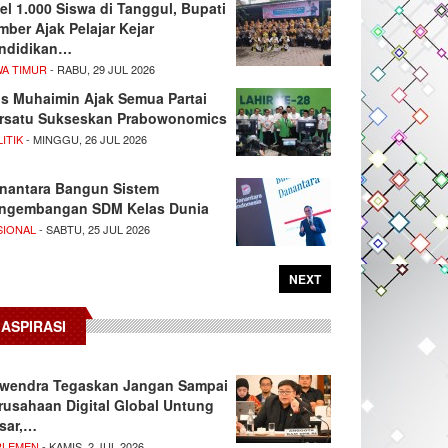
el 1.000 Siswa di Tanggul, Bupati
mber Ajak Pelajar Kejar
ndidikan…
WA TIMUR
- RABU, 29 JUL 2026
s Muhaimin Ajak Semua Partai
rsatu Sukseskan Prabowonomics
ITIK
- MINGGU, 26 JUL 2026
nantara Bangun Sistem
ngembangan SDM Kelas Dunia
SIONAL
- SABTU, 25 JUL 2026
NEXT
ASPIRASI
wendra Tegaskan Jangan Sampai
rusahaan Digital Global Untung
sar,…
RLEMEN
- KAMIS, 2 JUL 2026