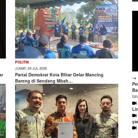
POLITIK
JUMAT, 24 JUL 2026
ar
Partai Demokrat Kota Blitar Gelar Mancing
→ 
Bareng di Sendang Mbah…
Pe
Ba
DEC
Li
ya