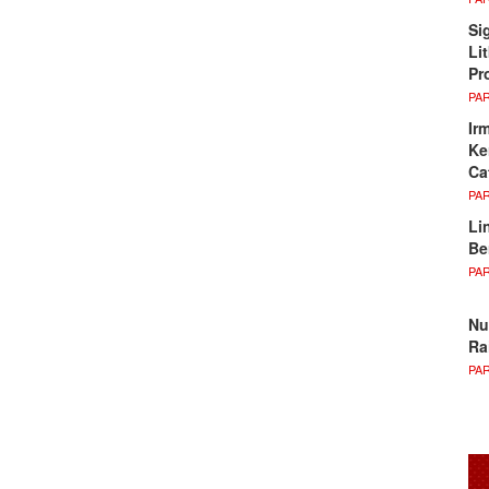
Si
Li
Pr
PA
Ir
Ke
Ca
PA
Li
Be
PA
Nu
Ra
PA