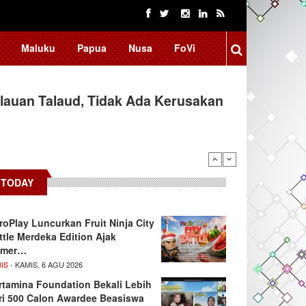
Maluku
Papua
Nusa
FoVi
auan Talaud, Tidak Ada Kerusakan
TODAY
roPlay Luncurkan Fruit Ninja City
ttle Merdeka Edition Ajak
amer…
IS
- KAMIS, 6 AGU 2026
rtamina Foundation Bekali Lebih
ri 500 Calon Awardee Beasiswa