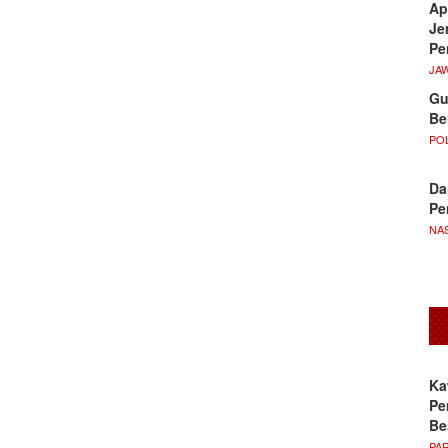
Ap
Je
Pe
JA
Gu
Be
POL
Da
Pe
NA
Ka
Pe
Be
PA