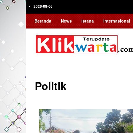
Skip
2026-08-06
to
main
Beranda
News
Istana
Internasional
content
Politik
Pagination