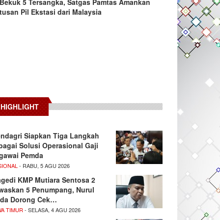
Bekuk 5 Tersangka, Satgas Pamtas Amankan
tusan Pil Ekstasi dari Malaysia
HIGHLIGHT
ndagri Siapkan Tiga Langkah
bagai Solusi Operasional Gaji
gawai Pemda
SIONAL
- RABU, 5 AGU 2026
agedi KMP Mutiara Sentosa 2
waskan 5 Penumpang, Nurul
da Dorong Cek…
WA TIMUR
- SELASA, 4 AGU 2026