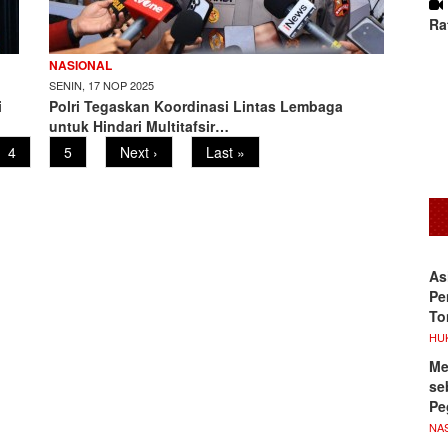
Ra
NASIONAL
SENIN, 17 NOP 2025
i
Polri Tegaskan Koordinasi Lintas Lembaga
untuk Hindari Multitafsir…
Page
4
Page
5
Next
Next ›
Last
Last »
page
page
As
Pe
To
HU
Me
se
Pe
NA