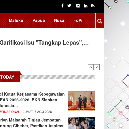
Maluku
Papua
Nusa
FoVi
arifikasi Isu "Tangkap Lepas",…
TODAY
di Ketua Kerjasama Kepegawaian
EAN 2026-2028, BKN Siapkan
donesia…
TERNASIONAL
- JUMAT, 7 AGU 2026
rlyn Maisarah Tinjau Jembatan
ntung Cibeber, Pastikan Aspirasi