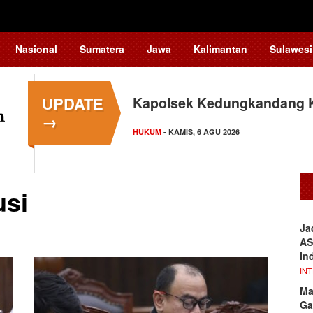
Nasional
Sumatera
Jawa
Kalimantan
Sulawesi
UPDATE
Kapolsek Kedungkandang Kl
→
HUKUM
- KAMIS, 6 AGU 2026
usi
Ja
AS
In
IN
Ma
Ga