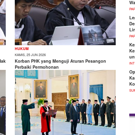
Wa
PA
Le
De
Li
PA
Ke
HUKUM
Ke
KAMIS, 25 JUN 2026
un
Hak
Korban PHK yang Menguji Aturan Pesangon
IN
Perbaiki Permohonan
Op
Ka
Ko
SU