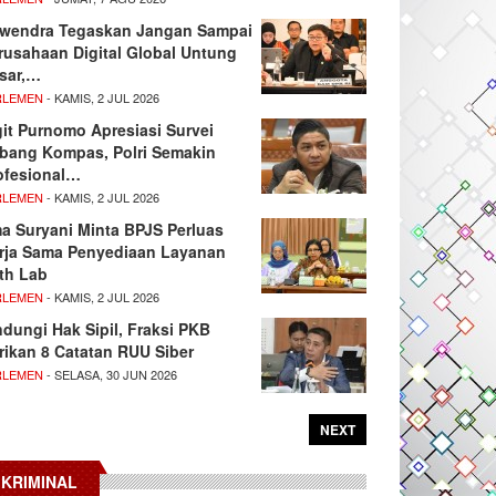
wendra Tegaskan Jangan Sampai
rusahaan Digital Global Untung
sar,…
RLEMEN
- KAMIS, 2 JUL 2026
git Purnomo Apresiasi Survei
tbang Kompas, Polri Semakin
ofesional…
RLEMEN
- KAMIS, 2 JUL 2026
ma Suryani Minta BPJS Perluas
rja Sama Penyediaan Layanan
th Lab
RLEMEN
- KAMIS, 2 JUL 2026
ndungi Hak Sipil, Fraksi PKB
rikan 8 Catatan RUU Siber
RLEMEN
- SELASA, 30 JUN 2026
NEXT
KRIMINAL