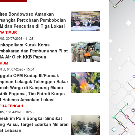
lres Bondowoso Amankan
rsangka Percobaan Pembobolan
M dan Pencurian di Tiga Lokasi
WA TIMUR
IS, 30/07/2026 - 11:28
nkopolkam Kutuk Keras
mbakaran dan Pembunuhan Pilot
A Air Oleh KKB Papua
KUM
TU, 04/07/2026 - 15:04
ggota OPM Kodap III/Puncak
mpinan Lekagak Talenggen Bakar
mah Warga di Kampung Muara
strik Pogoma, Tim Patroli Koops
I Habema Amankan Lokasi
PUA TENGAH
IN, 13/04/2026 - 16:50
reskrim Polri Bongkar Sindikat
ng Palsu, Target Edarkan Miliaran
at Lebaran