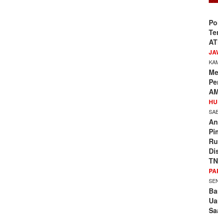
Po
Te
AT
JA
KAM
Me
Pe
AM
HU
SAB
An
Pi
Ru
Di
TN
PA
SEN
Ba
Ua
Sa