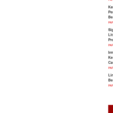
Ka
Pe
Be
PA
Si
Li
Pr
PA
Ir
Ke
Ca
PA
Li
Be
PA