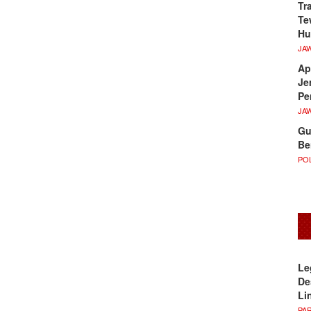
Tr
Te
Hu
JA
Ap
Je
Pe
JA
Gu
Be
POL
Le
De
Li
PA