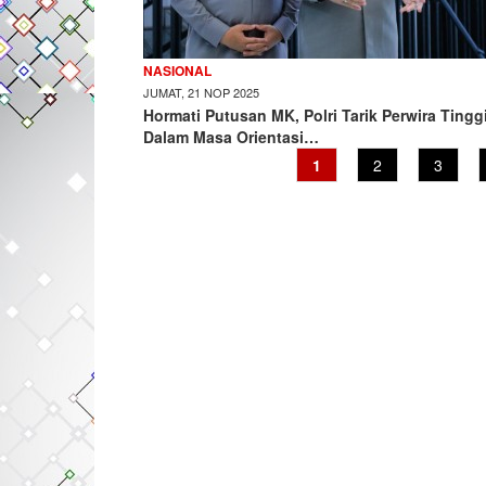
NASIONAL
JUMAT, 21 NOP 2025
Hormati Putusan MK, Polri Tarik Perwira Tingg
Dalam Masa Orientasi…
Current
1
Page
2
Page
3
page