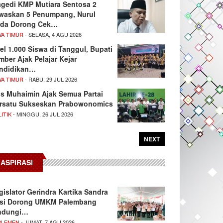
agedi KMP Mutiara Sentosa 2
waskan 5 Penumpang, Nurul
da Dorong Cek…
WA TIMUR
- SELASA, 4 AGU 2026
el 1.000 Siswa di Tanggul, Bupati
mber Ajak Pelajar Kejar
ndidikan…
WA TIMUR
- RABU, 29 JUL 2026
s Muhaimin Ajak Semua Partai
rsatu Sukseskan Prabowonomics
ITIK
- MINGGU, 26 JUL 2026
NEXT
ASPIRASI
gislator Gerindra Kartika Sandra
si Dorong UMKM Palembang
ndungi…
RLEMEN
- JUMAT, 7 AGU 2026