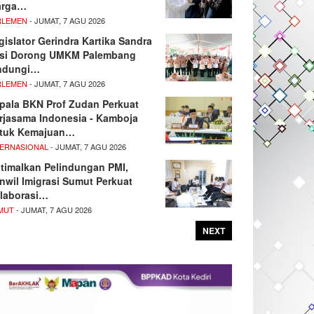
rga…
RLEMEN
- JUMAT, 7 AGU 2026
gislator Gerindra Kartika Sandra
si Dorong UMKM Palembang
ndungi…
RLEMEN
- JUMAT, 7 AGU 2026
pala BKN Prof Zudan Perkuat
rjasama Indonesia - Kamboja
tuk Kemajuan…
TERNASIONAL
- JUMAT, 7 AGU 2026
timalkan Pelindungan PMI,
nwil Imigrasi Sumut Perkuat
laborasi…
MUT
- JUMAT, 7 AGU 2026
NEXT