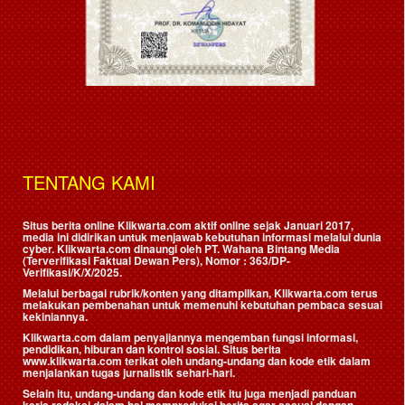
TENTANG KAMI
Situs berita online Klikwarta.com aktif online sejak Januari 2017,
media ini didirikan untuk menjawab kebutuhan informasi melalui dunia
cyber. Klikwarta.com dinaungi oleh
PT. Wahana Bintang Media
(Terverifikasi Faktual Dewan Pers)
, Nomor : 363/DP-
Verifikasi/K/X/2025.
Melalui berbagai rubrik/konten yang ditampilkan, Klikwarta.com terus
melakukan pembenahan untuk memenuhi kebutuhan pembaca sesuai
kekiniannya.
Klikwarta.com dalam penyajiannya mengemban fungsi informasi,
pendidikan, hiburan dan kontrol sosial. Situs berita
www.klikwarta.com terikat oleh undang-undang dan kode etik dalam
menjalankan tugas jurnalistik sehari-hari.
Selain itu, undang-undang dan kode etik itu juga menjadi panduan
kerja redaksi dalam hal memproduksi berita agar sesuai dengan