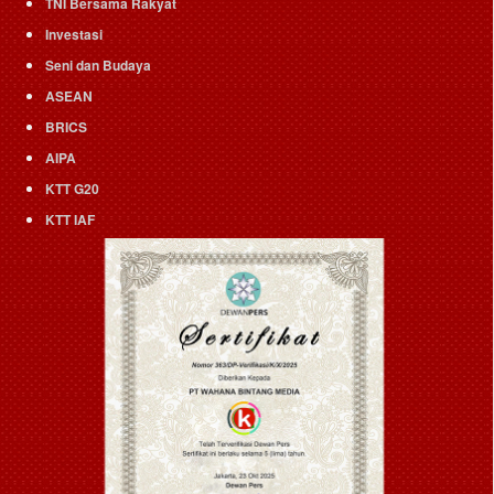
TNI Bersama Rakyat
Investasi
Seni dan Budaya
ASEAN
BRICS
AIPA
KTT G20
KTT IAF