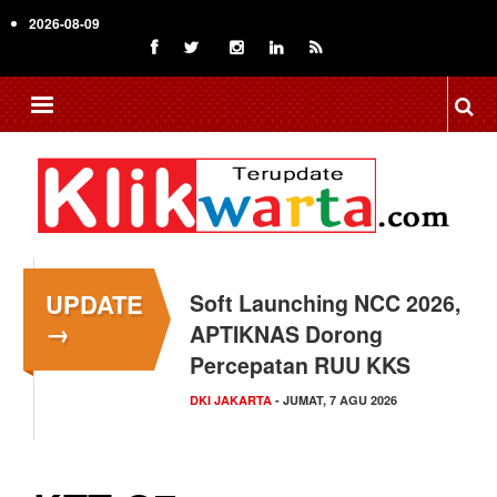
Skip
2026-08-09
to
main
content
UPDATE
Soft Launching NCC 2026,
→
APTIKNAS Dorong
Percepatan RUU KKS
DKI JAKARTA
- JUMAT, 7 AGU 2026