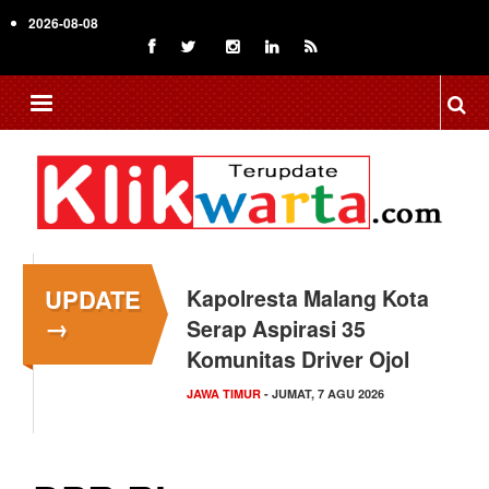
Skip
2026-08-08
to
main
content
UPDATE
Kapolresta Malang Kota
→
Serap Aspirasi 35
Komunitas Driver Ojol
JAWA TIMUR
- JUMAT, 7 AGU 2026