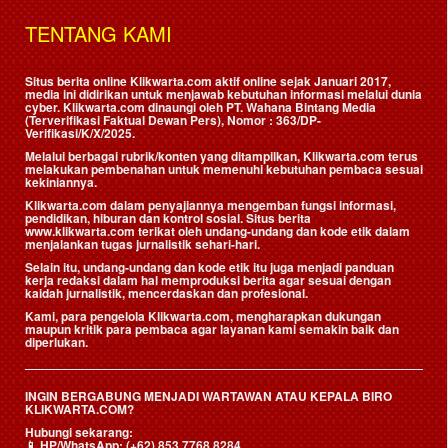
TENTANG KAMI
Situs berita online Klikwarta.com aktif online sejak Januari 2017,
media ini didirikan untuk menjawab kebutuhan informasi melalui dunia
cyber. Klikwarta.com dinaungi oleh
PT. Wahana Bintang Media
(Terverifikasi Faktual Dewan Pers)
, Nomor : 363/DP-
Verifikasi/K/X/2025.
Melalui berbagai rubrik/konten yang ditampilkan, Klikwarta.com terus
melakukan pembenahan untuk memenuhi kebutuhan pembaca sesuai
kekiniannya.
Klikwarta.com dalam penyajiannya mengemban fungsi informasi,
pendidikan, hiburan dan kontrol sosial. Situs berita
www.klikwarta.com terikat oleh undang-undang dan kode etik dalam
menjalankan tugas jurnalistik sehari-hari.
Selain itu, undang-undang dan kode etik itu juga menjadi panduan
kerja redaksi dalam hal memproduksi berita agar sesuai dengan
kaidah jurnalistik, mencerdaskan dan profesional.
Kami, para pengelola Klikwarta.com, mengharapkan dukungan
maupun kritik para pembaca agar layanan kami semakin baik dan
diperlukan.
INGIN BERGABUNG MENJADI WARTAWAN ATAU KEPALA BIRO
KLIKWARTA.COM?
Hubungi sekarang:
📱
HP/WhatsApp:
(+62) 853 7768 8284