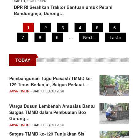
SABTU, 18 JUL 2026
DPR RI Serahkan Traktor Bantuan untuk Petani
Bandungrejo, Dorong…
Pagination
Current
1
Page
2
Page
3
Page
4
Page
5
Page
6
page
Page
7
Page
8
Page
9
…
Next
Next ›
Last
Last »
page
page
TODAY
Pembangunan Tugu Prasasti TMMD ke-
129 Terus Berlanjut, Satgas Perkuat…
JAWA TIMUR
- SABTU, 8 AGU 2026
Warga Dusun Lembenah Antusias Bantu
Satgas TMMD dalam Pembuatan Box
Gorong…
JAWA TIMUR
- SABTU, 8 AGU 2026
Satgas TMMD ke-129 Tunjukkan Sisi