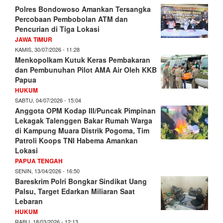
Polres Bondowoso Amankan Tersangka
Percobaan Pembobolan ATM dan
Pencurian di Tiga Lokasi
JAWA TIMUR
KAMIS, 30/07/2026 - 11:28
Menkopolkam Kutuk Keras Pembakaran
dan Pembunuhan Pilot AMA Air Oleh KKB
Papua
HUKUM
SABTU, 04/07/2026 - 15:04
Anggota OPM Kodap III/Puncak Pimpinan
Lekagak Talenggen Bakar Rumah Warga
di Kampung Muara Distrik Pogoma, Tim
Patroli Koops TNI Habema Amankan
Lokasi
PAPUA TENGAH
SENIN, 13/04/2026 - 16:50
Bareskrim Polri Bongkar Sindikat Uang
Palsu, Target Edarkan Miliaran Saat
Lebaran
HUKUM
RABU, 18/03/2026 - 12:13