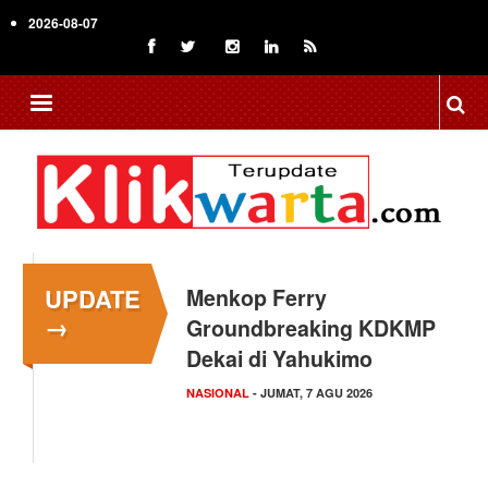
Skip
2026-08-07
to
main
content
UPDATE
Menkop Ferry
→
Groundbreaking KDKMP
Dekai di Yahukimo
NASIONAL
- JUMAT, 7 AGU 2026