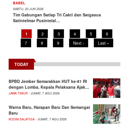
BABEL
SABTU, 20 JUN 2026
Tim Gabungan Satlap Tri Cakti dan Satgasus
Satintelmar Pusintelal…
Pagination
Current
1
Page
2
Page
3
Page
4
Page
5
Page
6
page
Page
7
Page
8
Page
9
Next
Next ›
Last
Last »
page
page
TODAY
BPBD Jember Semarakkan HUT ke-81 RI
dengan Lomba, Kepala Pelaksana Ajak…
JAWA TIMUR
- JUMAT, 7 AGU 2026
Warna Baru, Harapan Baru Dan Semangat
Baru
KODIM SALATIGA
- JUMAT, 7 AGU 2026