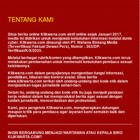
TENTANG KAMI
Situs berita online Klikwarta.com aktif online sejak Januari 2017,
media ini didirikan untuk menjawab kebutuhan informasi melalui dunia
cyber. Klikwarta.com dinaungi oleh
PT. Wahana Bintang Media
(Terverifikasi Faktual Dewan Pers)
, Nomor : 363/DP-
Verifikasi/K/X/2025.
Melalui berbagai rubrik/konten yang ditampilkan, Klikwarta.com terus
melakukan pembenahan untuk memenuhi kebutuhan pembaca sesuai
kekiniannya.
Klikwarta.com dalam penyajiannya mengemban fungsi informasi,
pendidikan, hiburan dan kontrol sosial. Situs berita
www.klikwarta.com terikat oleh undang-undang dan kode etik dalam
menjalankan tugas jurnalistik sehari-hari.
Selain itu, undang-undang dan kode etik itu juga menjadi panduan
kerja redaksi dalam hal memproduksi berita agar sesuai dengan
kaidah jurnalistik, mencerdaskan dan profesional.
Kami, para pengelola Klikwarta.com, mengharapkan dukungan
maupun kritik para pembaca agar layanan kami semakin baik dan
diperlukan.
INGIN BERGABUNG MENJADI WARTAWAN ATAU KEPALA BIRO
KLIKWARTA.COM?