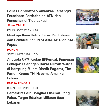
Polres Bondowoso Amankan Tersangka
Percobaan Pembobolan ATM dan
Pencurian di Tiga Lokasi
JAWA TIMUR
KAMIS, 30/07/2026 - 11:28
Menkopolkam Kutuk Keras Pembakaran
dan Pembunuhan Pilot AMA Air Oleh KKB
Papua
HUKUM
SABTU, 04/07/2026 - 15:04
Anggota OPM Kodap III/Puncak Pimpinan
Lekagak Talenggen Bakar Rumah Warga
di Kampung Muara Distrik Pogoma, Tim
Patroli Koops TNI Habema Amankan
Lokasi
PAPUA TENGAH
SENIN, 13/04/2026 - 16:50
Bareskrim Polri Bongkar Sindikat Uang
Palsu, Target Edarkan Miliaran Saat
Lebaran