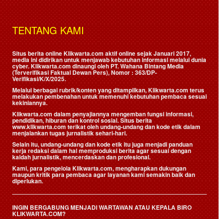
TENTANG KAMI
Situs berita online Klikwarta.com aktif online sejak Januari 2017,
media ini didirikan untuk menjawab kebutuhan informasi melalui dunia
cyber. Klikwarta.com dinaungi oleh
PT. Wahana Bintang Media
(Terverifikasi Faktual Dewan Pers)
, Nomor : 363/DP-
Verifikasi/K/X/2025.
Melalui berbagai rubrik/konten yang ditampilkan, Klikwarta.com terus
melakukan pembenahan untuk memenuhi kebutuhan pembaca sesuai
kekiniannya.
Klikwarta.com dalam penyajiannya mengemban fungsi informasi,
pendidikan, hiburan dan kontrol sosial. Situs berita
www.klikwarta.com terikat oleh undang-undang dan kode etik dalam
menjalankan tugas jurnalistik sehari-hari.
Selain itu, undang-undang dan kode etik itu juga menjadi panduan
kerja redaksi dalam hal memproduksi berita agar sesuai dengan
kaidah jurnalistik, mencerdaskan dan profesional.
Kami, para pengelola Klikwarta.com, mengharapkan dukungan
maupun kritik para pembaca agar layanan kami semakin baik dan
diperlukan.
INGIN BERGABUNG MENJADI WARTAWAN ATAU KEPALA BIRO
KLIKWARTA.COM?