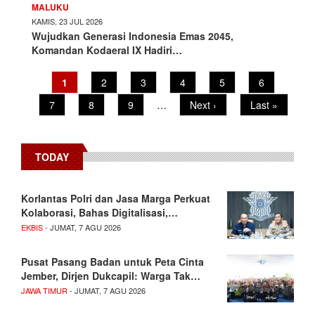
MALUKU
KAMIS, 23 JUL 2026
Wujudkan Generasi Indonesia Emas 2045,
Komandan Kodaeral IX Hadiri…
Pagination
Current
1
Page
2
Page
3
Page
4
Page
5
Page
6
page
Page
7
Page
8
Page
9
…
Next
Next ›
Last
Last »
page
page
TODAY
Korlantas Polri dan Jasa Marga Perkuat
Kolaborasi, Bahas Digitalisasi,…
EKBIS
- JUMAT, 7 AGU 2026
Pusat Pasang Badan untuk Peta Cinta
Jember, Dirjen Dukcapil: Warga Tak…
JAWA TIMUR
- JUMAT, 7 AGU 2026