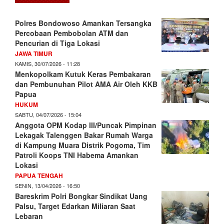
Polres Bondowoso Amankan Tersangka
Percobaan Pembobolan ATM dan
Pencurian di Tiga Lokasi
JAWA TIMUR
KAMIS, 30/07/2026 - 11:28
Menkopolkam Kutuk Keras Pembakaran
dan Pembunuhan Pilot AMA Air Oleh KKB
Papua
HUKUM
SABTU, 04/07/2026 - 15:04
Anggota OPM Kodap III/Puncak Pimpinan
Lekagak Talenggen Bakar Rumah Warga
di Kampung Muara Distrik Pogoma, Tim
Patroli Koops TNI Habema Amankan
Lokasi
PAPUA TENGAH
SENIN, 13/04/2026 - 16:50
Bareskrim Polri Bongkar Sindikat Uang
Palsu, Target Edarkan Miliaran Saat
Lebaran