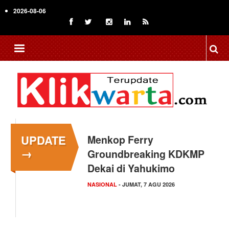
Skip
2026-08-06
to
main
content
UPDATE
Menkop Ferry
→
Groundbreaking KDKMP
Dekai di Yahukimo
NASIONAL
- JUMAT, 7 AGU 2026