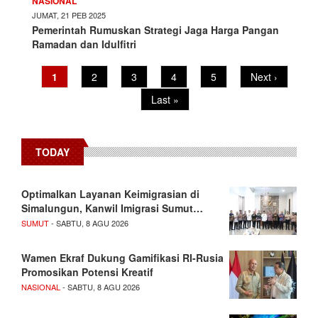
NASIONAL
JUMAT, 21 PEB 2025
Pemerintah Rumuskan Strategi Jaga Harga Pangan
Ramadan dan Idulfitri
Pagination
Current
1
Page
2
Page
3
Page
4
Page
5
Next
Next ›
page
page
Last
Last »
page
TODAY
Optimalkan Layanan Keimigrasian di
Simalungun, Kanwil Imigrasi Sumut…
SUMUT
- SABTU, 8 AGU 2026
Wamen Ekraf Dukung Gamifikasi RI-Rusia
Promosikan Potensi Kreatif
NASIONAL
- SABTU, 8 AGU 2026