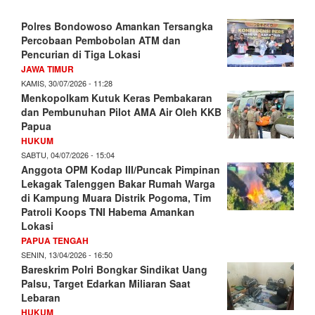
Polres Bondowoso Amankan Tersangka
Percobaan Pembobolan ATM dan
Pencurian di Tiga Lokasi
JAWA TIMUR
KAMIS, 30/07/2026 - 11:28
Menkopolkam Kutuk Keras Pembakaran
dan Pembunuhan Pilot AMA Air Oleh KKB
Papua
HUKUM
SABTU, 04/07/2026 - 15:04
Anggota OPM Kodap III/Puncak Pimpinan
Lekagak Talenggen Bakar Rumah Warga
di Kampung Muara Distrik Pogoma, Tim
Patroli Koops TNI Habema Amankan
Lokasi
PAPUA TENGAH
SENIN, 13/04/2026 - 16:50
Bareskrim Polri Bongkar Sindikat Uang
Palsu, Target Edarkan Miliaran Saat
Lebaran
HUKUM