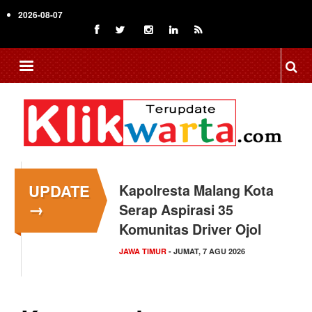
Skip
2026-08-07
to
main
content
UPDATE
Kapolresta Malang Kota
→
Serap Aspirasi 35
Komunitas Driver Ojol
JAWA TIMUR
- JUMAT, 7 AGU 2026