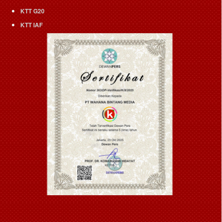
KTT G20
KTT IAF