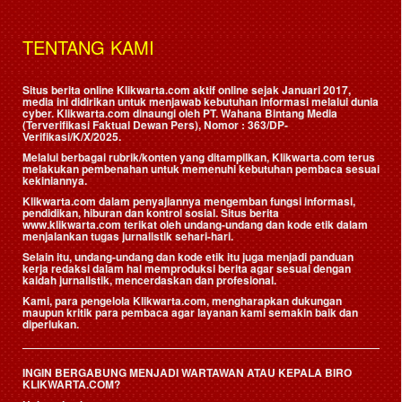
TENTANG KAMI
Situs berita online Klikwarta.com aktif online sejak Januari 2017,
media ini didirikan untuk menjawab kebutuhan informasi melalui dunia
cyber. Klikwarta.com dinaungi oleh
PT. Wahana Bintang Media
(Terverifikasi Faktual Dewan Pers)
, Nomor : 363/DP-
Verifikasi/K/X/2025.
Melalui berbagai rubrik/konten yang ditampilkan, Klikwarta.com terus
melakukan pembenahan untuk memenuhi kebutuhan pembaca sesuai
kekiniannya.
Klikwarta.com dalam penyajiannya mengemban fungsi informasi,
pendidikan, hiburan dan kontrol sosial. Situs berita
www.klikwarta.com terikat oleh undang-undang dan kode etik dalam
menjalankan tugas jurnalistik sehari-hari.
Selain itu, undang-undang dan kode etik itu juga menjadi panduan
kerja redaksi dalam hal memproduksi berita agar sesuai dengan
kaidah jurnalistik, mencerdaskan dan profesional.
Kami, para pengelola Klikwarta.com, mengharapkan dukungan
maupun kritik para pembaca agar layanan kami semakin baik dan
diperlukan.
INGIN BERGABUNG MENJADI WARTAWAN ATAU KEPALA BIRO
KLIKWARTA.COM?