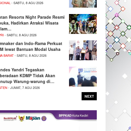
SIONAL
- SABTU, 8 AGU 2026
ntan Resorts Night Parade Resmi
buka, Hadirkan Atraksi Wisata
alam…
PRI
- SABTU, 8 AGU 2026
mnaker dan Indo-Rama Perkuat
M lewat Bantuan Modal Usaha
WA BARAT
- SABTU, 8 AGU 2026
ndes Yandri Tegaskan
beradaan KDMP Tidak Akan
nutup Warung-warung di…
NTEN
- JUMAT, 7 AGU 2026
NEXT