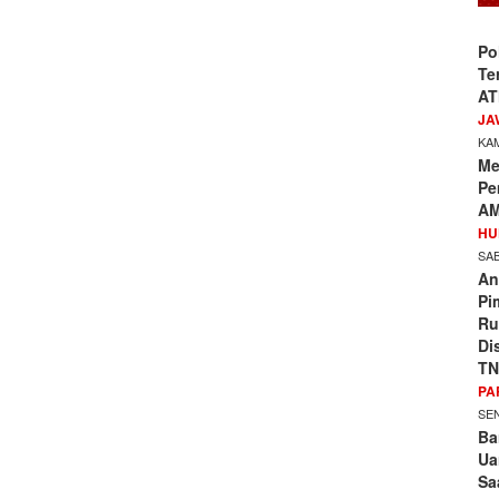
Po
Te
AT
JA
KAM
Me
Pe
AM
HU
SAB
An
Pi
Ru
Di
TN
PA
SEN
Ba
Ua
Sa