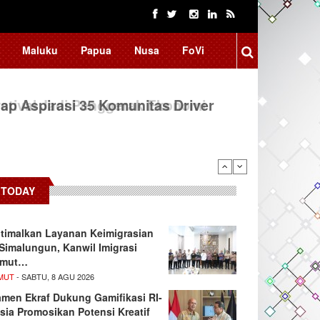
Maluku
Papua
Nusa
FoVi
ap Aspirasi 35 Komunitas Driver
TODAY
timalkan Layanan Keimigrasian
 Simalungun, Kanwil Imigrasi
umut…
MUT
- SABTU, 8 AGU 2026
men Ekraf Dukung Gamifikasi RI-
sia Promosikan Potensi Kreatif