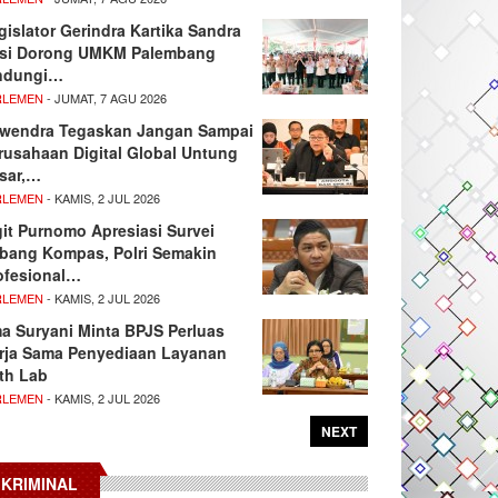
gislator Gerindra Kartika Sandra
si Dorong UMKM Palembang
ndungi…
RLEMEN
- JUMAT, 7 AGU 2026
wendra Tegaskan Jangan Sampai
rusahaan Digital Global Untung
sar,…
RLEMEN
- KAMIS, 2 JUL 2026
git Purnomo Apresiasi Survei
tbang Kompas, Polri Semakin
ofesional…
RLEMEN
- KAMIS, 2 JUL 2026
ma Suryani Minta BPJS Perluas
rja Sama Penyediaan Layanan
th Lab
RLEMEN
- KAMIS, 2 JUL 2026
NEXT
KRIMINAL