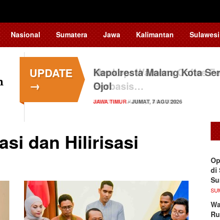
Nasional
Sumatera
Jawa
Kalimantan
Sulawesi
UPDATE
Kapolresta Malang Kota Ser
→
Ojol
JAWA TIMUR
- JUMAT, 7 AGU 2026
si dan Hilirisasi
Op
di
S
SU
Wa
Ru