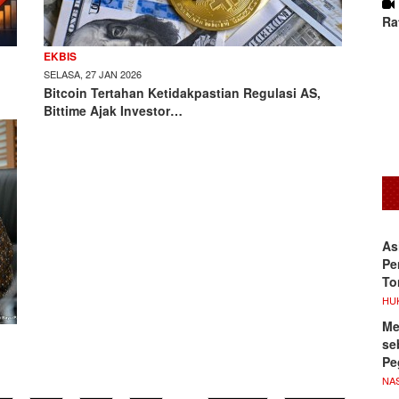
Ra
EKBIS
SELASA, 27 JAN 2026
Bitcoin Tertahan Ketidakpastian Regulasi AS,
Bittime Ajak Investor…
As
Pe
To
HU
Me
se
Pe
NA