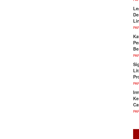
Le
De
Li
PA
Ka
Pe
Be
PA
Si
Li
Pr
PA
Ir
Ke
Ca
PA