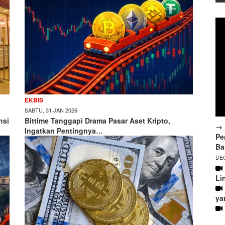
EKBIS
SABTU, 31 JAN 2026
nsi
Bittime Tanggapi Drama Pasar Aset Kripto,
→ 
Ingatkan Pentingnya…
Pe
Ba
DEC
Li
ya