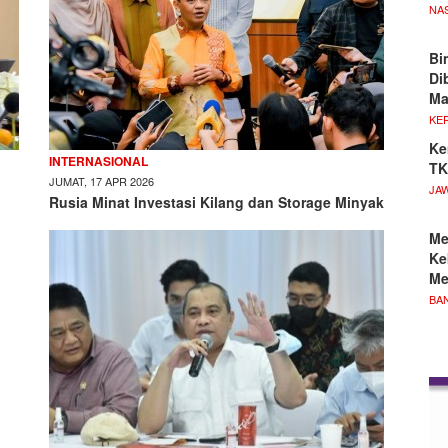
NA
Bi
Di
M
KE
Ke
INTERNASIONAL
TK
JUMAT, 17 APR 2026
JA
Rusia Minat Investasi Kilang dan Storage Minyak
Me
Ke
Me
BA