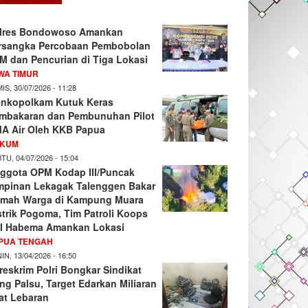
lres Bondowoso Amankan
rsangka Percobaan Pembobolan
M dan Pencurian di Tiga Lokasi
WA TIMUR
IS, 30/07/2026 - 11:28
nkopolkam Kutuk Keras
mbakaran dan Pembunuhan Pilot
A Air Oleh KKB Papua
KUM
TU, 04/07/2026 - 15:04
ggota OPM Kodap III/Puncak
mpinan Lekagak Talenggen Bakar
mah Warga di Kampung Muara
strik Pogoma, Tim Patroli Koops
I Habema Amankan Lokasi
PUA TENGAH
IN, 13/04/2026 - 16:50
reskrim Polri Bongkar Sindikat
ng Palsu, Target Edarkan Miliaran
at Lebaran