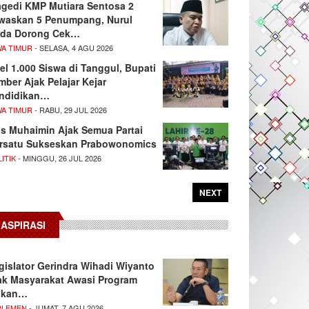
agedi KMP Mutiara Sentosa 2
waskan 5 Penumpang, Nurul
da Dorong Cek…
WA TIMUR
- SELASA, 4 AGU 2026
el 1.000 Siswa di Tanggul, Bupati
mber Ajak Pelajar Kejar
ndidikan…
WA TIMUR
- RABU, 29 JUL 2026
s Muhaimin Ajak Semua Partai
rsatu Sukseskan Prabowonomics
ITIK
- MINGGU, 26 JUL 2026
NEXT
ASPIRASI
gislator Gerindra Wihadi Wiyanto
ak Masyarakat Awasi Program
akan…
RLEMEN
- JUMAT, 7 AGU 2026