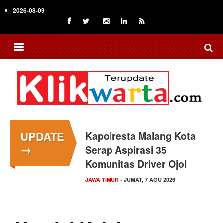
Skip
2026-08-09
to
main
content
UPDATE
Kapolresta Malang Kota
→
Serap Aspirasi 35
Komunitas Driver Ojol
JAWA TIMUR
- JUMAT, 7 AGU 2026