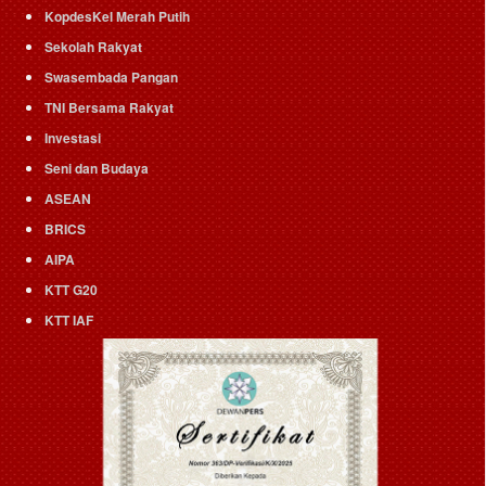
KopdesKel Merah Putih
Sekolah Rakyat
Swasembada Pangan
TNI Bersama Rakyat
Investasi
Seni dan Budaya
ASEAN
BRICS
AIPA
KTT G20
KTT IAF