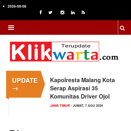
Skip
2026-08-08
to
main
content
UPDATE
Kapolresta Malang Kota
→
Serap Aspirasi 35
Komunitas Driver Ojol
JAWA TIMUR
- JUMAT, 7 AGU 2026