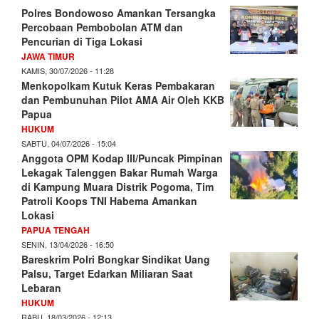
Polres Bondowoso Amankan Tersangka
Percobaan Pembobolan ATM dan
Pencurian di Tiga Lokasi
JAWA TIMUR
KAMIS, 30/07/2026 - 11:28
Menkopolkam Kutuk Keras Pembakaran
dan Pembunuhan Pilot AMA Air Oleh KKB
Papua
HUKUM
SABTU, 04/07/2026 - 15:04
Anggota OPM Kodap III/Puncak Pimpinan
Lekagak Talenggen Bakar Rumah Warga
di Kampung Muara Distrik Pogoma, Tim
Patroli Koops TNI Habema Amankan
Lokasi
PAPUA TENGAH
SENIN, 13/04/2026 - 16:50
Bareskrim Polri Bongkar Sindikat Uang
Palsu, Target Edarkan Miliaran Saat
Lebaran
HUKUM
RABU, 18/03/2026 - 12:13