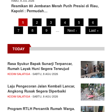
RABU, 8 JUL 2026
Resmikan 80 Jembatan Merah Putih Presisi di Riau,
Kapolri : Permudah…
Pagination
Current
1
Page
2
Page
3
Page
4
Page
5
Page
6
page
Page
7
Page
8
Page
9
…
Next
Next ›
Last
Last »
page
page
TODAY
Rasa Syukur Bapak Sunarji Terpancar,
Rumah Layak Huni Segera Terwujud
KODIM SALATIGA
- SABTU, 8 AGU 2026
Laju Pengecoran Jalan Kembali Lancar,
Angkong Rusak Segera Diperbaiki
KODIM SALATIGA
- SABTU, 8 AGU 2026
Program RTLH Percantik Rumah Warga.