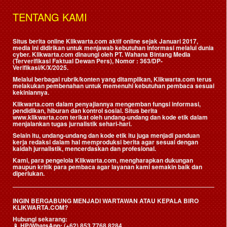
TENTANG KAMI
Situs berita online Klikwarta.com aktif online sejak Januari 2017,
media ini didirikan untuk menjawab kebutuhan informasi melalui dunia
cyber. Klikwarta.com dinaungi oleh
PT. Wahana Bintang Media
(Terverifikasi Faktual Dewan Pers)
, Nomor : 363/DP-
Verifikasi/K/X/2025.
Melalui berbagai rubrik/konten yang ditampilkan, Klikwarta.com terus
melakukan pembenahan untuk memenuhi kebutuhan pembaca sesuai
kekiniannya.
Klikwarta.com dalam penyajiannya mengemban fungsi informasi,
pendidikan, hiburan dan kontrol sosial. Situs berita
www.klikwarta.com terikat oleh undang-undang dan kode etik dalam
menjalankan tugas jurnalistik sehari-hari.
Selain itu, undang-undang dan kode etik itu juga menjadi panduan
kerja redaksi dalam hal memproduksi berita agar sesuai dengan
kaidah jurnalistik, mencerdaskan dan profesional.
Kami, para pengelola Klikwarta.com, mengharapkan dukungan
maupun kritik para pembaca agar layanan kami semakin baik dan
diperlukan.
INGIN BERGABUNG MENJADI WARTAWAN ATAU KEPALA BIRO
KLIKWARTA.COM?
Hubungi sekarang:
📱
HP/WhatsApp:
(+62) 853 7768 8284