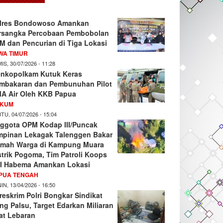
lres Bondowoso Amankan
rsangka Percobaan Pembobolan
M dan Pencurian di Tiga Lokasi
WA TIMUR
IS, 30/07/2026 - 11:28
nkopolkam Kutuk Keras
mbakaran dan Pembunuhan Pilot
A Air Oleh KKB Papua
KUM
TU, 04/07/2026 - 15:04
ggota OPM Kodap III/Puncak
mpinan Lekagak Talenggen Bakar
mah Warga di Kampung Muara
strik Pogoma, Tim Patroli Koops
I Habema Amankan Lokasi
PUA TENGAH
IN, 13/04/2026 - 16:50
reskrim Polri Bongkar Sindikat
ng Palsu, Target Edarkan Miliaran
at Lebaran