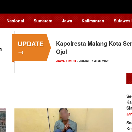
Nasional
Sumatera
Jawa
Kalimantan
Sulawesi
UPDATE
Kapolresta Malang Kota Ser
→
Ojol
JAWA TIMUR
- JUMAT, 7 AGU 2026
Se
Ka
Si
JA
Sa
Ke