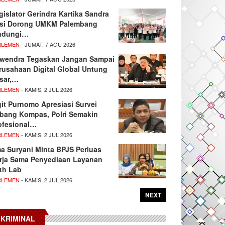
gislator Gerindra Kartika Sandra
si Dorong UMKM Palembang
ndungi…
RLEMEN
- JUMAT, 7 AGU 2026
wendra Tegaskan Jangan Sampai
rusahaan Digital Global Untung
sar,…
RLEMEN
- KAMIS, 2 JUL 2026
git Purnomo Apresiasi Survei
tbang Kompas, Polri Semakin
ofesional…
RLEMEN
- KAMIS, 2 JUL 2026
ma Suryani Minta BPJS Perluas
rja Sama Penyediaan Layanan
th Lab
RLEMEN
- KAMIS, 2 JUL 2026
NEXT
KRIMINAL