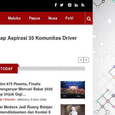
Maluku
Papua
Nusa
FoVi
ap Aspirasi 35 Komunitas Driver
TODAY
dot 675 Peserta, Finalis
ranganyar Mencari Bakat 2026
ap Unjuk Gigi…
WA TENGAH
- MINGGU, 9 AGU 2026
at Medsos Jadi Ruang Belajar:
mendikdasmen dan Komisi X