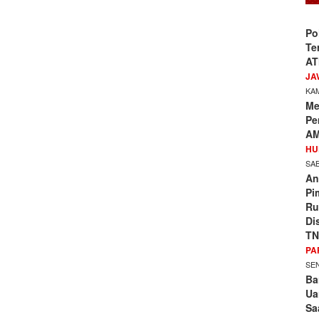
Po
Te
AT
JA
KAM
Me
Pe
AM
HU
SAB
An
Pi
Ru
Di
TN
PA
SEN
Ba
Ua
Sa