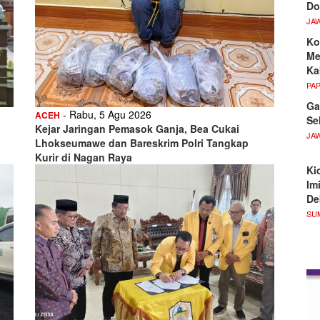
Do
JA
Ko
Me
Ka
PA
Ga
- Rabu, 5 Agu 2026
ACEH
Se
Kejar Jaringan Pemasok Ganja, Bea Cukai
JA
Lhokseumawe dan Bareskrim Polri Tangkap
Kurir di Nagan Raya
Ki
Im
De
SU