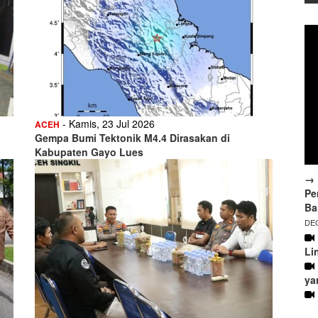
- Kamis, 23 Jul 2026
ACEH
Gempa Bumi Tektonik M4.4 Dirasakan di
Kabupaten Gayo Lues
→ 
Pe
Ba
DEC
Li
ya