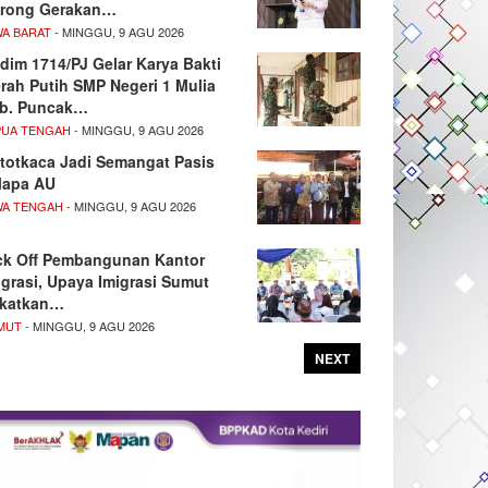
rong Gerakan…
WA BARAT
- MINGGU, 9 AGU 2026
dim 1714/PJ Gelar Karya Bakti
rah Putih SMP Negeri 1 Mulia
b. Puncak…
PUA TENGAH
- MINGGU, 9 AGU 2026
totkaca Jadi Semangat Pasis
lapa AU
WA TENGAH
- MINGGU, 9 AGU 2026
ck Off Pembangunan Kantor
igrasi, Upaya Imigrasi Sumut
katkan…
MUT
- MINGGU, 9 AGU 2026
NEXT