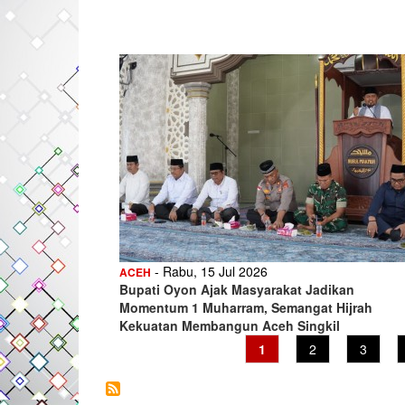
- Rabu, 15 Jul 2026
ACEH
Bupati Oyon Ajak Masyarakat Jadikan
Momentum 1 Muharram, Semangat Hijrah
Kekuatan Membangun Aceh Singkil
Current
1
Page
2
Page
3
page