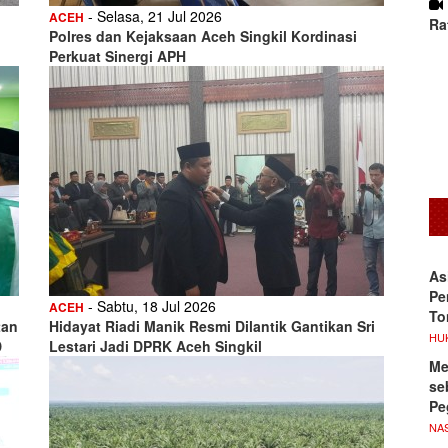
- Selasa, 21 Jul 2026
ACEH
Ra
Polres dan Kejaksaan Aceh Singkil Kordinasi
Perkuat Sinergi APH
As
Pe
- Sabtu, 18 Jul 2026
ACEH
To
tan
Hidayat Riadi Manik Resmi Dilantik Gantikan Sri
HU
D
Lestari Jadi DPRK Aceh Singkil
Me
se
Pe
NA