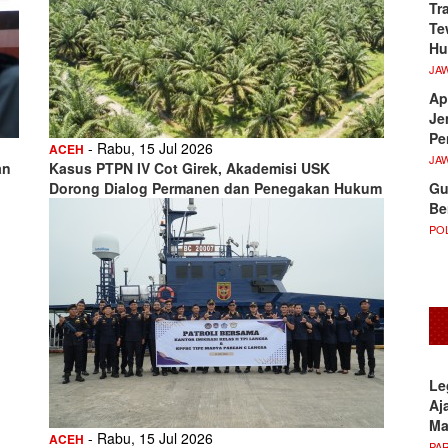
Tr
Te
Hu
JA
Ap
Je
Pe
- Rabu, 15 Jul 2026
ACEH
JA
an
Kasus PTPN IV Cot Girek, Akademisi USK
Gu
Dorong Dialog Permanen dan Penegakan Hukum
Be
POL
Le
Aj
M
- Rabu, 15 Jul 2026
ACEH
PA