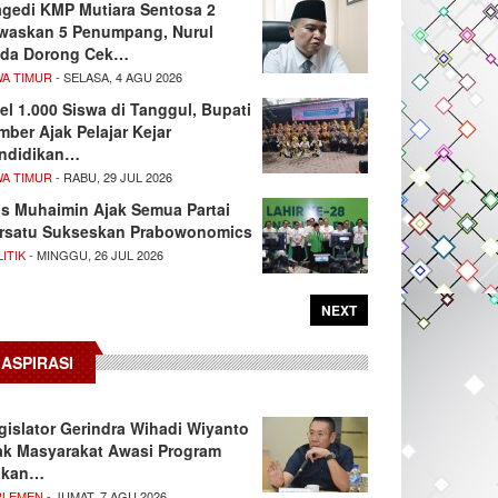
agedi KMP Mutiara Sentosa 2
waskan 5 Penumpang, Nurul
da Dorong Cek…
WA TIMUR
- SELASA, 4 AGU 2026
el 1.000 Siswa di Tanggul, Bupati
mber Ajak Pelajar Kejar
ndidikan…
WA TIMUR
- RABU, 29 JUL 2026
s Muhaimin Ajak Semua Partai
rsatu Sukseskan Prabowonomics
ITIK
- MINGGU, 26 JUL 2026
NEXT
ASPIRASI
gislator Gerindra Wihadi Wiyanto
ak Masyarakat Awasi Program
akan…
RLEMEN
- JUMAT, 7 AGU 2026