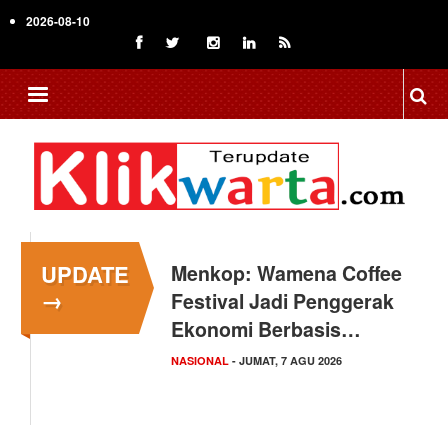
Skip
2026-08-10
to
main
content
UPDATE
Menkop: Wamena Coffee
→
Festival Jadi Penggerak
Ekonomi Berbasis…
NASIONAL
- JUMAT, 7 AGU 2026