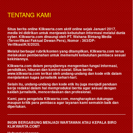
TENTANG KAMI
Situs berita online Klikwarta.com aktif online sejak Januari 2017,
media ini didirikan untuk menjawab kebutuhan informasi melalui dunia
cyber. Klikwarta.com dinaungi oleh
PT. Wahana Bintang Media
(Terverifikasi Faktual Dewan Pers)
, Nomor : 363/DP-
Verifikasi/K/X/2025.
Melalui berbagai rubrik/konten yang ditampilkan, Klikwarta.com terus
melakukan pembenahan untuk memenuhi kebutuhan pembaca sesuai
kekiniannya.
Klikwarta.com dalam penyajiannya mengemban fungsi informasi,
pendidikan, hiburan dan kontrol sosial. Situs berita
www.klikwarta.com terikat oleh undang-undang dan kode etik dalam
menjalankan tugas jurnalistik sehari-hari.
Selain itu, undang-undang dan kode etik itu juga menjadi panduan
kerja redaksi dalam hal memproduksi berita agar sesuai dengan
kaidah jurnalistik, mencerdaskan dan profesional.
Kami, para pengelola Klikwarta.com, mengharapkan dukungan
maupun kritik para pembaca agar layanan kami semakin baik dan
diperlukan.
INGIN BERGABUNG MENJADI WARTAWAN ATAU KEPALA BIRO
KLIKWARTA.COM?
Hubungi sekarang: