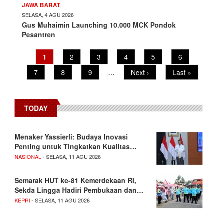
JAWA BARAT
SELASA, 4 AGU 2026
Gus Muhaimin Launching 10.000 MCK Pondok
Pesantren
Pagination
Current
1
Page
2
Page
3
Page
4
Page
5
Page
6
page
Page
7
Page
8
Page
9
…
Next
Next ›
Last
Last »
page
page
TODAY
Menaker Yassierli: Budaya Inovasi
Penting untuk Tingkatkan Kualitas…
NASIONAL
- SELASA, 11 AGU 2026
Semarak HUT ke-81 Kemerdekaan RI,
Sekda Lingga Hadiri Pembukaan dan…
KEPRI
- SELASA, 11 AGU 2026