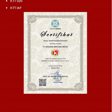
KTT G20
KTT IAF