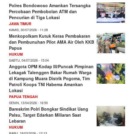
Polres Bondowoso Amankan Tersangka
Percobaan Pembobolan ATM dan
Pencurian di Tiga Lokasi
JAWA TIMUR
KAMIS, 30/07/2026 - 11:28
Menkopolkam Kutuk Keras Pembakaran
dan Pembunuhan Pilot AMA Air Oleh KKB
Papua
HUKUM
SABTU, 04/07/2026 - 15:04
Anggota OPM Kodap III/Puncak Pimpinan
Lekagak Talenggen Bakar Rumah Warga
di Kampung Muara Distrik Pogoma, Tim
Patroli Koops TNI Habema Amankan
Lokasi
PAPUA TENGAH
SENIN, 13/04/2026 - 16:50
Bareskrim Polri Bongkar Sindikat Uang
Palsu, Target Edarkan Miliaran Saat
Lebaran
HUKUM
RABU, 18/03/2026 - 12:13