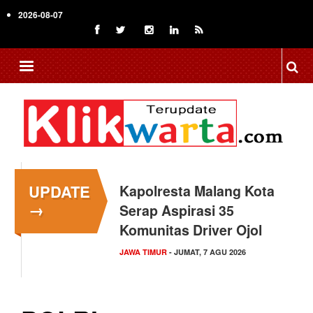
Skip
2026-08-07
to
main
content
UPDATE
Kapolresta Malang Kota
→
Serap Aspirasi 35
Komunitas Driver Ojol
JAWA TIMUR
- JUMAT, 7 AGU 2026