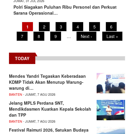
JUMAT, 31 JUL 2026
Polri Siagakan Puluhan Ribu Personel dan Perkuat
Sarana Operasional…
Pagination
Current
1
Page
2
Page
3
Page
4
Page
5
Page
6
page
Page
7
Page
8
Page
9
…
Next
Next ›
Last
Last »
page
page
TODAY
Mendes Yandri Tegaskan Keberadaan
KDMP Tidak Akan Menutup Warung-
warung di…
BANTEN
- JUMAT, 7 AGU 2026
Jelang MPLS Perdana SNT,
Mendikdasmen Kuatkan Kepala Sekolah
dan TPP
BANTEN
- JUMAT, 7 AGU 2026
Festival Raimuti 2026, Satukan Budaya