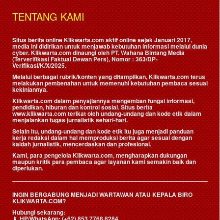
TENTANG KAMI
Situs berita online Klikwarta.com aktif online sejak Januari 2017,
media ini didirikan untuk menjawab kebutuhan informasi melalui dunia
cyber. Klikwarta.com dinaungi oleh
PT. Wahana Bintang Media
(Terverifikasi Faktual Dewan Pers)
, Nomor : 363/DP-
Verifikasi/K/X/2025.
Melalui berbagai rubrik/konten yang ditampilkan, Klikwarta.com terus
melakukan pembenahan untuk memenuhi kebutuhan pembaca sesuai
kekiniannya.
Klikwarta.com dalam penyajiannya mengemban fungsi informasi,
pendidikan, hiburan dan kontrol sosial. Situs berita
www.klikwarta.com terikat oleh undang-undang dan kode etik dalam
menjalankan tugas jurnalistik sehari-hari.
Selain itu, undang-undang dan kode etik itu juga menjadi panduan
kerja redaksi dalam hal memproduksi berita agar sesuai dengan
kaidah jurnalistik, mencerdaskan dan profesional.
Kami, para pengelola Klikwarta.com, mengharapkan dukungan
maupun kritik para pembaca agar layanan kami semakin baik dan
diperlukan.
INGIN BERGABUNG MENJADI WARTAWAN ATAU KEPALA BIRO
KLIKWARTA.COM?
Hubungi sekarang:
📱
HP/WhatsApp:
(+62) 853 7768 8284