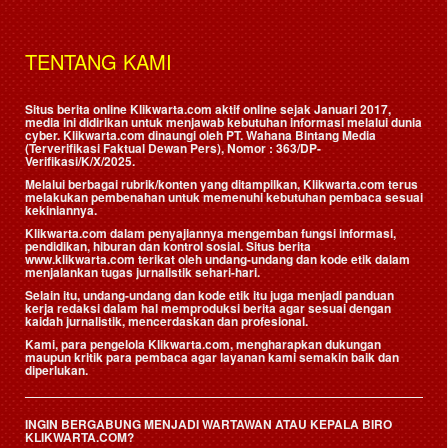
TENTANG KAMI
Situs berita online Klikwarta.com aktif online sejak Januari 2017,
media ini didirikan untuk menjawab kebutuhan informasi melalui dunia
cyber. Klikwarta.com dinaungi oleh
PT. Wahana Bintang Media
(Terverifikasi Faktual Dewan Pers)
, Nomor : 363/DP-
Verifikasi/K/X/2025.
Melalui berbagai rubrik/konten yang ditampilkan, Klikwarta.com terus
melakukan pembenahan untuk memenuhi kebutuhan pembaca sesuai
kekiniannya.
Klikwarta.com dalam penyajiannya mengemban fungsi informasi,
pendidikan, hiburan dan kontrol sosial. Situs berita
www.klikwarta.com terikat oleh undang-undang dan kode etik dalam
menjalankan tugas jurnalistik sehari-hari.
Selain itu, undang-undang dan kode etik itu juga menjadi panduan
kerja redaksi dalam hal memproduksi berita agar sesuai dengan
kaidah jurnalistik, mencerdaskan dan profesional.
Kami, para pengelola Klikwarta.com, mengharapkan dukungan
maupun kritik para pembaca agar layanan kami semakin baik dan
diperlukan.
INGIN BERGABUNG MENJADI WARTAWAN ATAU KEPALA BIRO
KLIKWARTA.COM?