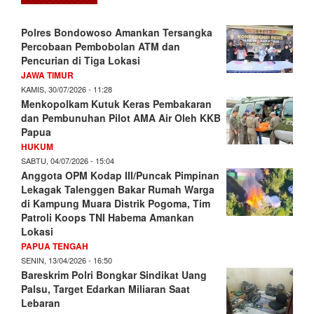
Polres Bondowoso Amankan Tersangka
Percobaan Pembobolan ATM dan
Pencurian di Tiga Lokasi
JAWA TIMUR
KAMIS, 30/07/2026 - 11:28
Menkopolkam Kutuk Keras Pembakaran
dan Pembunuhan Pilot AMA Air Oleh KKB
Papua
HUKUM
SABTU, 04/07/2026 - 15:04
Anggota OPM Kodap III/Puncak Pimpinan
Lekagak Talenggen Bakar Rumah Warga
di Kampung Muara Distrik Pogoma, Tim
Patroli Koops TNI Habema Amankan
Lokasi
PAPUA TENGAH
SENIN, 13/04/2026 - 16:50
Bareskrim Polri Bongkar Sindikat Uang
Palsu, Target Edarkan Miliaran Saat
Lebaran