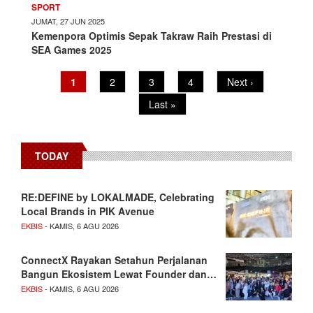
SPORT
JUMAT, 27 JUN 2025
Kemenpora Optimis Sepak Takraw Raih Prestasi di
SEA Games 2025
Pagination
Current
1
Page
2
Page
3
Page
4
Next
Next ›
page
page
Last
Last »
page
TODAY
RE:DEFINE by LOKALMADE, Celebrating
Local Brands in PIK Avenue
EKBIS
- KAMIS, 6 AGU 2026
ConnectX Rayakan Setahun Perjalanan
Bangun Ekosistem Lewat Founder dan…
EKBIS
- KAMIS, 6 AGU 2026