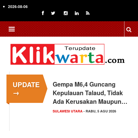
Skip
2026-08-06
to
main
content
UPDATE
Gempa M6,4 Guncang
→
Kepulauan Talaud, Tidak
Ada Kerusakan Maupun…
SULAWESI UTARA
- RABU, 5 AGU 2026