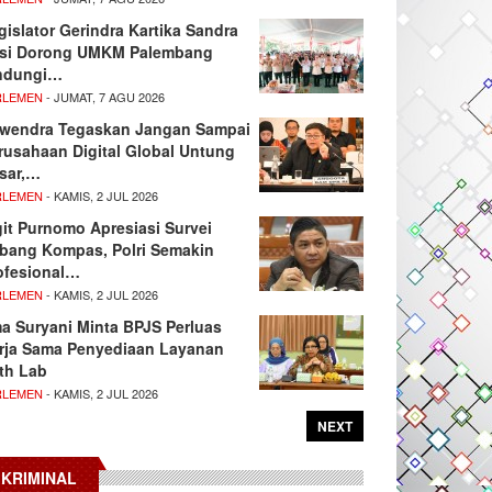
gislator Gerindra Kartika Sandra
si Dorong UMKM Palembang
ndungi…
RLEMEN
- JUMAT, 7 AGU 2026
wendra Tegaskan Jangan Sampai
rusahaan Digital Global Untung
sar,…
RLEMEN
- KAMIS, 2 JUL 2026
git Purnomo Apresiasi Survei
tbang Kompas, Polri Semakin
ofesional…
RLEMEN
- KAMIS, 2 JUL 2026
ma Suryani Minta BPJS Perluas
rja Sama Penyediaan Layanan
th Lab
RLEMEN
- KAMIS, 2 JUL 2026
NEXT
KRIMINAL