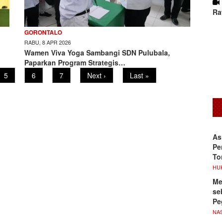
Ra
GORONTALO
RABU, 8 APR 2026
Wamen Viva Yoga Sambangi SDN Pulubala,
Paparkan Program Strategis…
Page
5
Page
6
Page
7
Next
Next ›
Last
Last »
page
page
As
Pe
To
HU
Me
se
Pe
NA