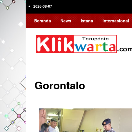
Skip
2026-08-07
to
main
Beranda
News
Istana
Internasional
content
Gorontalo
Pagination