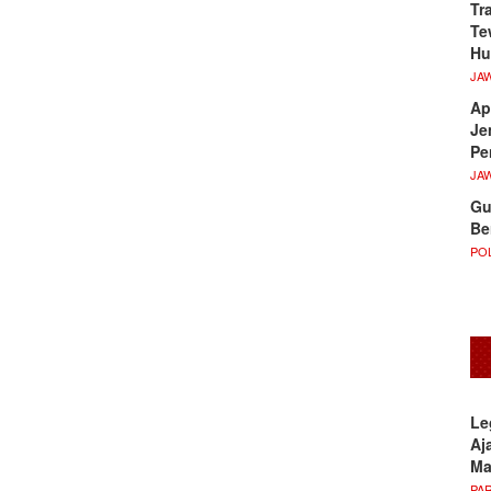
Tr
Te
Hu
JA
Ap
Je
Pe
JA
Gu
Be
POL
Le
Aj
M
PA