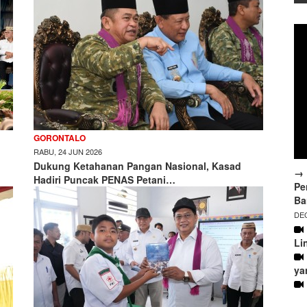
GORONTALO
RABU, 24 JUN 2026
Dukung Ketahanan Pangan Nasional, Kasad
→ 
Hadiri Puncak PENAS Petani…
Pe
Ba
DEC
Li
ya