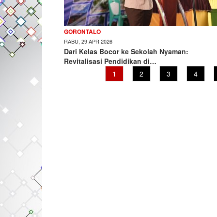
GORONTALO
RABU, 29 APR 2026
Dari Kelas Bocor ke Sekolah Nyaman:
Revitalisasi Pendidikan di…
Current
1
Page
2
Page
3
Page
4
page