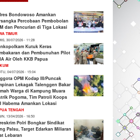
lres Bondowoso Amankan
rsangka Percobaan Pembobolan
M dan Pencurian di Tiga Lokasi
WA TIMUR
IS, 30/07/2026 - 11:28
nkopolkam Kutuk Keras
mbakaran dan Pembunuhan Pilot
A Air Oleh KKB Papua
KUM
TU, 04/07/2026 - 15:04
ggota OPM Kodap III/Puncak
mpinan Lekagak Talenggen Bakar
mah Warga di Kampung Muara
strik Pogoma, Tim Patroli Koops
I Habema Amankan Lokasi
PUA TENGAH
IN, 13/04/2026 - 16:50
reskrim Polri Bongkar Sindikat
ng Palsu, Target Edarkan Miliaran
at Lebaran