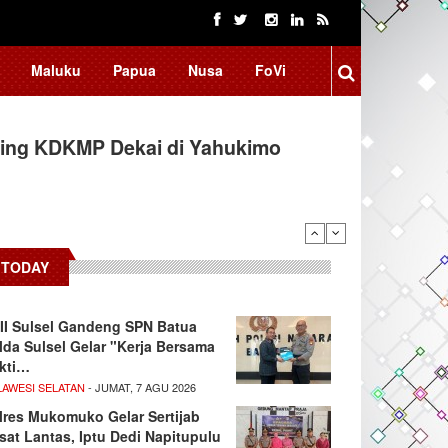
Maluku
Papua
Nusa
FoVi
ing KDKMP Dekai di Yahukimo
TODAY
II Sulsel Gandeng SPN Batua
lda Sulsel Gelar "Kerja Bersama
kti…
LAWESI SELATAN
- JUMAT, 7 AGU 2026
lres Mukomuko Gelar Sertijab
sat Lantas, Iptu Dedi Napitupulu