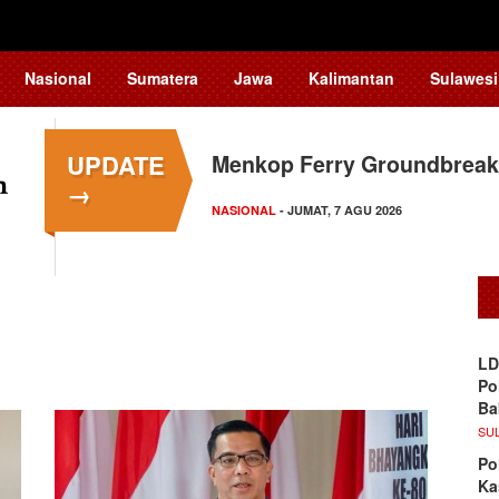
Nasional
Sumatera
Jawa
Kalimantan
Sulawesi
UPDATE
Menkop Ferry Groundbreak
→
NASIONAL
- JUMAT, 7 AGU 2026
LD
Po
Ba
SU
Po
Ka