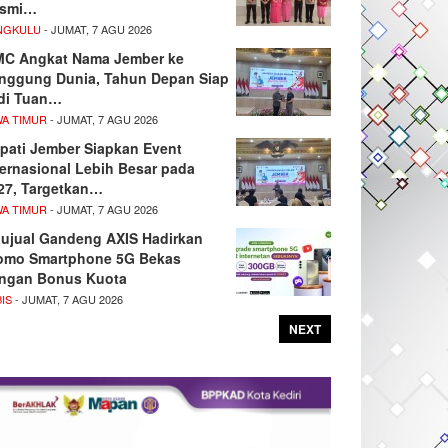
smi…
NGKULU
- JUMAT, 7 AGU 2026
MC Angkat Nama Jember ke
nggung Dunia, Tahun Depan Siap
di Tuan…
WA TIMUR
- JUMAT, 7 AGU 2026
pati Jember Siapkan Event
ternasional Lebih Besar pada
27, Targetkan…
WA TIMUR
- JUMAT, 7 AGU 2026
ujual Gandeng AXIS Hadirkan
omo Smartphone 5G Bekas
ngan Bonus Kuota
IS
- JUMAT, 7 AGU 2026
NEXT