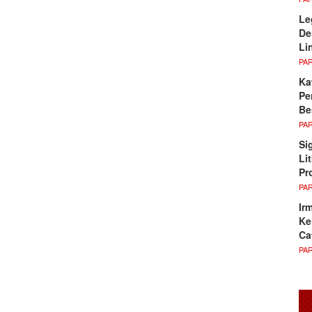
Le
De
Li
PA
Ka
Pe
Be
PA
Si
Li
Pr
PA
Ir
Ke
Ca
PA