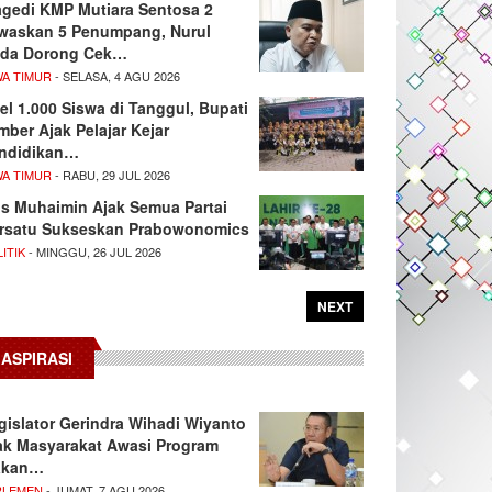
agedi KMP Mutiara Sentosa 2
waskan 5 Penumpang, Nurul
da Dorong Cek…
WA TIMUR
- SELASA, 4 AGU 2026
el 1.000 Siswa di Tanggul, Bupati
mber Ajak Pelajar Kejar
ndidikan…
WA TIMUR
- RABU, 29 JUL 2026
s Muhaimin Ajak Semua Partai
rsatu Sukseskan Prabowonomics
ITIK
- MINGGU, 26 JUL 2026
NEXT
ASPIRASI
gislator Gerindra Wihadi Wiyanto
ak Masyarakat Awasi Program
akan…
RLEMEN
- JUMAT, 7 AGU 2026