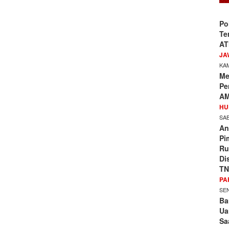
Po
Te
AT
JA
KAM
Me
Pe
AM
HU
SAB
An
Pi
Ru
Di
TN
PA
SEN
Ba
Ua
Sa