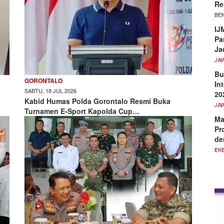
Re
BE
IJ
Pa
Ja
JA
Bu
GORONTALO
In
SABTU, 18 JUL 2026
20
Kabid Humas Polda Gorontalo Resmi Buka
JA
Turnamen E-Sport Kapolda Cup…
Ma
Pr
de
EKB