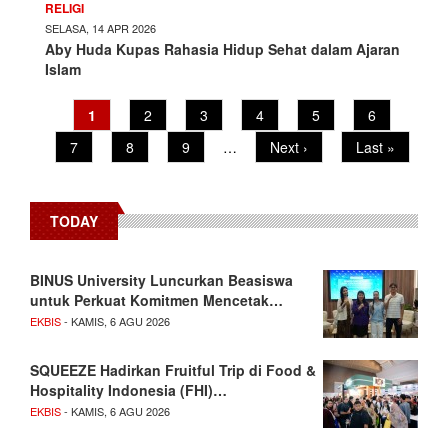
RELIGI
SELASA, 14 APR 2026
Aby Huda Kupas Rahasia Hidup Sehat dalam Ajaran
Islam
Pagination
Current
1
Page
2
Page
3
Page
4
Page
5
Page
6
page
Page
7
Page
8
Page
9
…
Next
Next ›
Last
Last »
page
page
TODAY
BINUS University Luncurkan Beasiswa
untuk Perkuat Komitmen Mencetak…
EKBIS
- KAMIS, 6 AGU 2026
SQUEEZE Hadirkan Fruitful Trip di Food &
Hospitality Indonesia (FHI)…
EKBIS
- KAMIS, 6 AGU 2026