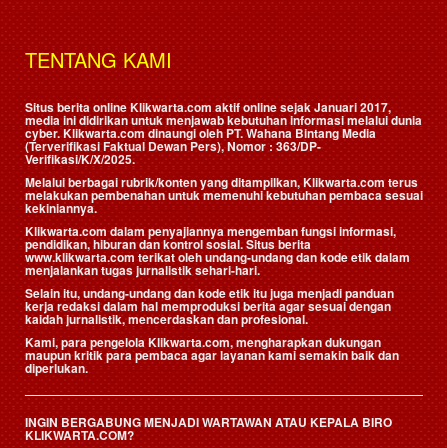
TENTANG KAMI
Situs berita online Klikwarta.com aktif online sejak Januari 2017,
media ini didirikan untuk menjawab kebutuhan informasi melalui dunia
cyber. Klikwarta.com dinaungi oleh
PT. Wahana Bintang Media
(Terverifikasi Faktual Dewan Pers)
, Nomor : 363/DP-
Verifikasi/K/X/2025.
Melalui berbagai rubrik/konten yang ditampilkan, Klikwarta.com terus
melakukan pembenahan untuk memenuhi kebutuhan pembaca sesuai
kekiniannya.
Klikwarta.com dalam penyajiannya mengemban fungsi informasi,
pendidikan, hiburan dan kontrol sosial. Situs berita
www.klikwarta.com terikat oleh undang-undang dan kode etik dalam
menjalankan tugas jurnalistik sehari-hari.
Selain itu, undang-undang dan kode etik itu juga menjadi panduan
kerja redaksi dalam hal memproduksi berita agar sesuai dengan
kaidah jurnalistik, mencerdaskan dan profesional.
Kami, para pengelola Klikwarta.com, mengharapkan dukungan
maupun kritik para pembaca agar layanan kami semakin baik dan
diperlukan.
INGIN BERGABUNG MENJADI WARTAWAN ATAU KEPALA BIRO
KLIKWARTA.COM?