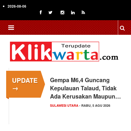
Skip
2026-08-06
to
main
content
UPDATE
Gempa M6,4 Guncang
→
Kepulauan Talaud, Tidak
Ada Kerusakan Maupun…
SULAWESI UTARA
- RABU, 5 AGU 2026