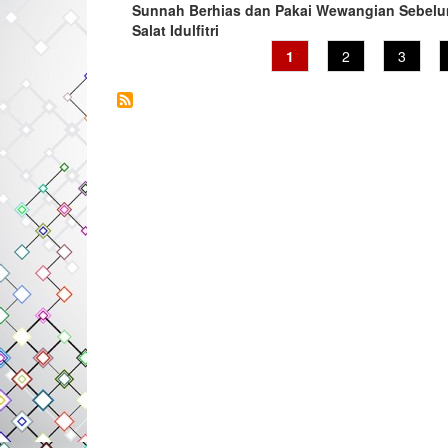
Sunnah Berhias dan Pakai Wewangian Sebel
Salat Idulfitri
Current
1
Page
2
Page
3
page