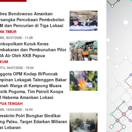
lres Bondowoso Amankan
rsangka Percobaan Pembobolan
M dan Pencurian di Tiga Lokasi
WA TIMUR
IS, 30/07/2026 - 11:28
nkopolkam Kutuk Keras
mbakaran dan Pembunuhan Pilot
A Air Oleh KKB Papua
KUM
TU, 04/07/2026 - 15:04
ggota OPM Kodap III/Puncak
mpinan Lekagak Talenggen Bakar
mah Warga di Kampung Muara
strik Pogoma, Tim Patroli Koops
I Habema Amankan Lokasi
PUA TENGAH
IN, 13/04/2026 - 16:50
reskrim Polri Bongkar Sindikat
ng Palsu, Target Edarkan Miliaran
at Lebaran