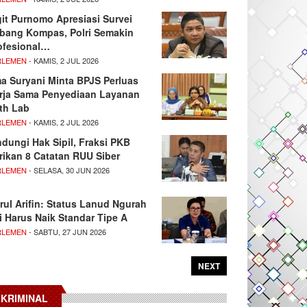
git Purnomo Apresiasi Survei
tbang Kompas, Polri Semakin
ofesional…
RLEMEN
- KAMIS, 2 JUL 2026
ma Suryani Minta BPJS Perluas
rja Sama Penyediaan Layanan
th Lab
RLEMEN
- KAMIS, 2 JUL 2026
ndungi Hak Sipil, Fraksi PKB
rikan 8 Catatan RUU Siber
RLEMEN
- SELASA, 30 JUN 2026
rul Arifin: Status Lanud Ngurah
i Harus Naik Standar Tipe A
RLEMEN
- SABTU, 27 JUN 2026
NEXT
KRIMINAL