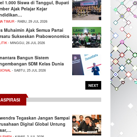
el 1.000 Siswa di Tanggul, Bupati
mber Ajak Pelajar Kejar
ndidikan…
WA TIMUR
- RABU, 29 JUL 2026
s Muhaimin Ajak Semua Partai
rsatu Sukseskan Prabowonomics
ITIK
- MINGGU, 26 JUL 2026
nantara Bangun Sistem
ngembangan SDM Kelas Dunia
SIONAL
- SABTU, 25 JUL 2026
NEXT
ASPIRASI
wendra Tegaskan Jangan Sampai
rusahaan Digital Global Untung
sar,…
RLEMEN
- KAMIS, 2 JUL 2026