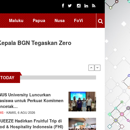
Maluku
Papua
Nusa
FoVi
Kepala BGN Tegaskan Zero
ssar Raih Prestasi Akademik
TODAY
NUS University Luncurkan
asiswa untuk Perkuat Komitmen
ncetak…
IS
- KAMIS, 6 AGU 2026
UEEZE Hadirkan Fruitful Trip di
od & Hospitality Indonesia (FHI)