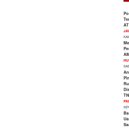
Po
Te
AT
JA
KAM
Me
Pe
AM
HU
SAB
An
Pi
Ru
Di
TN
PA
SEN
Ba
Ua
Sa