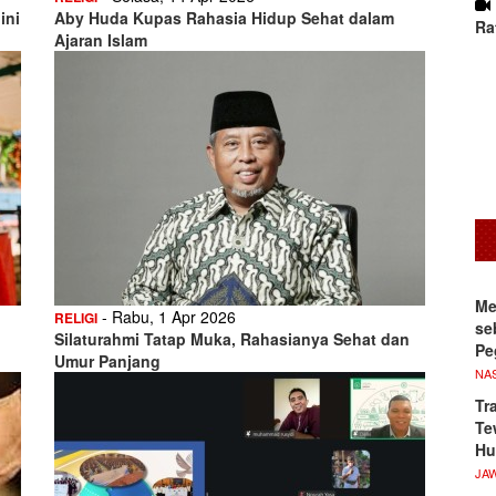
ini
Aby Huda Kupas Rahasia Hidup Sehat dalam
Ra
Ajaran Islam
Me
- Rabu, 1 Apr 2026
RELIGI
se
Silaturahmi Tatap Muka, Rahasianya Sehat dan
Pe
Umur Panjang
NA
Tr
Te
Hu
JA