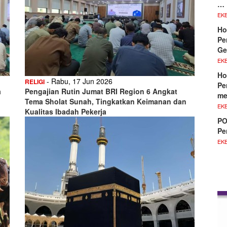
…
EKB
Ho
Pe
Ge
EKB
Ho
- Rabu, 17 Jun 2026
RELIGI
Pe
a
Pengajian Rutin Jumat BRI Region 6 Angkat
me
Tema Sholat Sunah, Tingkatkan Keimanan dan
EKB
Kualitas Ibadah Pekerja
PO
Pe
EKB