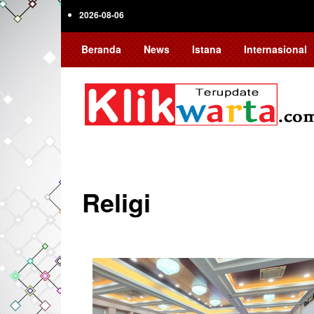
Skip
2026-08-06
to
main
Beranda
News
Istana
Internasional
content
Religi
Pagination