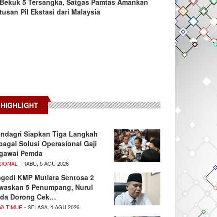
Bekuk 5 Tersangka, Satgas Pamtas Amankan
tusan Pil Ekstasi dari Malaysia
HIGHLIGHT
ndagri Siapkan Tiga Langkah
bagai Solusi Operasional Gaji
gawai Pemda
SIONAL
- RABU, 5 AGU 2026
agedi KMP Mutiara Sentosa 2
waskan 5 Penumpang, Nurul
da Dorong Cek…
WA TIMUR
- SELASA, 4 AGU 2026