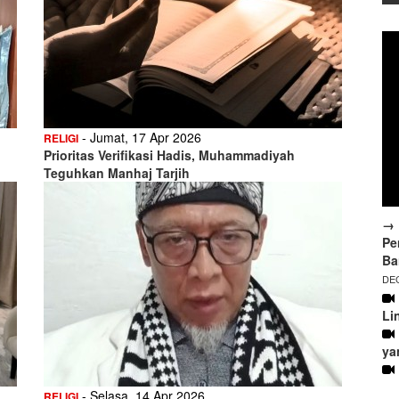
- Jumat, 17 Apr 2026
RELIGI
Prioritas Verifikasi Hadis, Muhammadiyah
Teguhkan Manhaj Tarjih
→ 
Pe
Ba
DEC
Li
ya
- Selasa, 14 Apr 2026
RELIGI