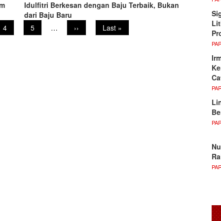
um
Idulfitri Berkesan dengan Baju Terbaik, Bukan
Si
dari Baju Baru
Li
Page
4
Page
5
…
Next
››
Last
Last »
Pr
page
page
PA
Ir
Ke
Ca
PA
Li
Be
PA
Nu
Ra
PA