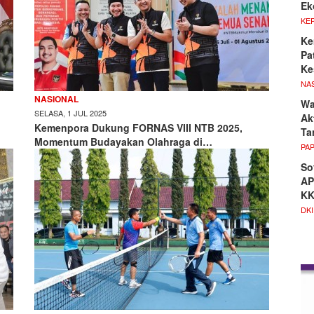
Ek
KE
Ke
Pa
Ke
NA
NASIONAL
Wa
SELASA, 1 JUL 2025
Ak
Kemenpora Dukung FORNAS VIII NTB 2025,
Ta
Momentum Budayakan Olahraga di…
PA
So
AP
K
DKI