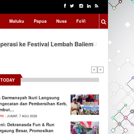
Maluku
Papua
Nusa
FoVi
erasi ke Festival Lembah Baliem
TODAY
s Darmansyah Ikuti Langsung
ngecatan dan Pembersihan Kerb,
mbut…
PRI
- JUMAT, 7 AGU 2026
ni: Dekranasda Fun & Run
rgaung Besar, Promosikan