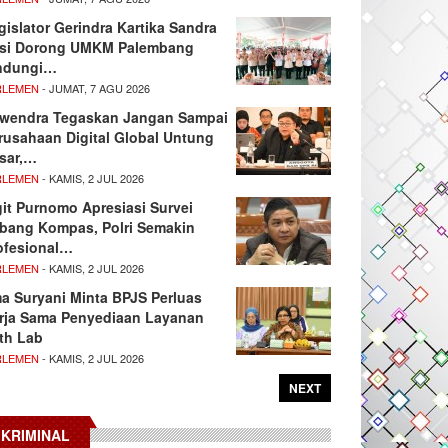
gislator Gerindra Kartika Sandra
si Dorong UMKM Palembang
ndungi…
RLEMEN
- JUMAT, 7 AGU 2026
wendra Tegaskan Jangan Sampai
rusahaan Digital Global Untung
sar,…
RLEMEN
- KAMIS, 2 JUL 2026
git Purnomo Apresiasi Survei
tbang Kompas, Polri Semakin
ofesional…
RLEMEN
- KAMIS, 2 JUL 2026
ma Suryani Minta BPJS Perluas
rja Sama Penyediaan Layanan
th Lab
RLEMEN
- KAMIS, 2 JUL 2026
NEXT
KRIMINAL