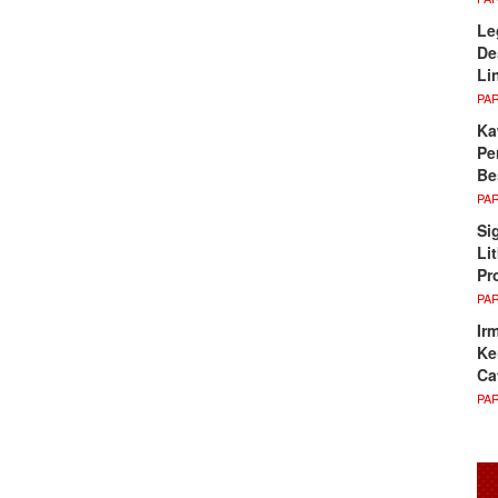
Le
De
Li
PA
Ka
Pe
Be
PA
Si
Li
Pr
PA
Ir
Ke
Ca
PA