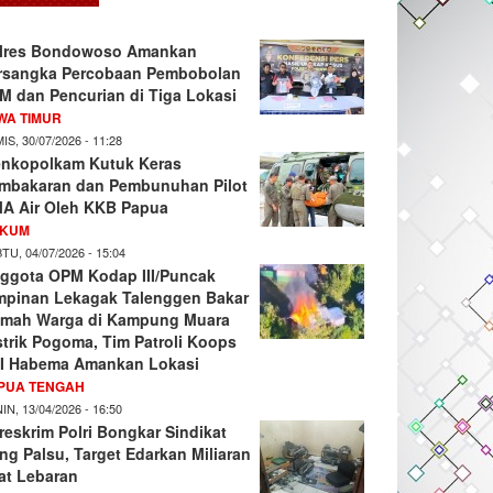
lres Bondowoso Amankan
rsangka Percobaan Pembobolan
M dan Pencurian di Tiga Lokasi
WA TIMUR
IS, 30/07/2026 - 11:28
nkopolkam Kutuk Keras
mbakaran dan Pembunuhan Pilot
A Air Oleh KKB Papua
KUM
TU, 04/07/2026 - 15:04
ggota OPM Kodap III/Puncak
mpinan Lekagak Talenggen Bakar
mah Warga di Kampung Muara
strik Pogoma, Tim Patroli Koops
I Habema Amankan Lokasi
PUA TENGAH
IN, 13/04/2026 - 16:50
reskrim Polri Bongkar Sindikat
ng Palsu, Target Edarkan Miliaran
at Lebaran