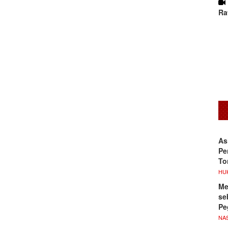
Ra
As
Pe
To
HU
Me
se
Pe
NA