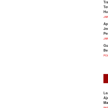
Tr
Te
Hu
JA
Ap
Je
Pe
JA
Gu
Be
POL
Le
Aj
M
PA