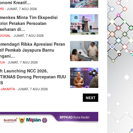
onomi Kreatif…
PRI
- JUMAT, 7 AGU 2026
menkes Minta Tim Ekspedisi
triot Petakan Persoalan
sehatan di…
SIONAL
- JUMAT, 7 AGU 2026
mendagri Ribka Apresiasi Peran
tif Pemkab Jayapura Bantu
ngani…
PUA
- JUMAT, 7 AGU 2026
ft Launching NCC 2026,
TIKNAS Dorong Percepatan RUU
KS
 JAKARTA
- JUMAT, 7 AGU 2026
NEXT