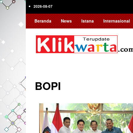
Skip
2026-08-07
to
main
Beranda
News
Istana
Internasional
content
BOPI