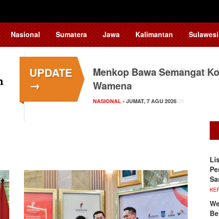
Nasional
Sumatera
Jawa
Kalimantan
Sulawesi
UPDATE
Menkop Bawa Semangat Kop
→
Wamena
NASIONAL
- JUMAT, 7 AGU 2026
Li
Pe
Sa
KE
We
Be