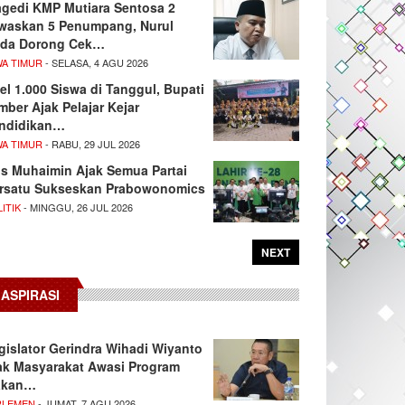
agedi KMP Mutiara Sentosa 2
waskan 5 Penumpang, Nurul
da Dorong Cek…
WA TIMUR
- SELASA, 4 AGU 2026
el 1.000 Siswa di Tanggul, Bupati
mber Ajak Pelajar Kejar
ndidikan…
WA TIMUR
- RABU, 29 JUL 2026
s Muhaimin Ajak Semua Partai
rsatu Sukseskan Prabowonomics
ITIK
- MINGGU, 26 JUL 2026
NEXT
ASPIRASI
gislator Gerindra Wihadi Wiyanto
ak Masyarakat Awasi Program
akan…
RLEMEN
- JUMAT, 7 AGU 2026