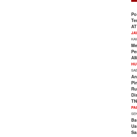
Po
Te
AT
JA
KAM
Me
Pe
AM
HU
SAB
An
Pi
Ru
Di
TN
PA
SEN
Ba
Ua
Sa