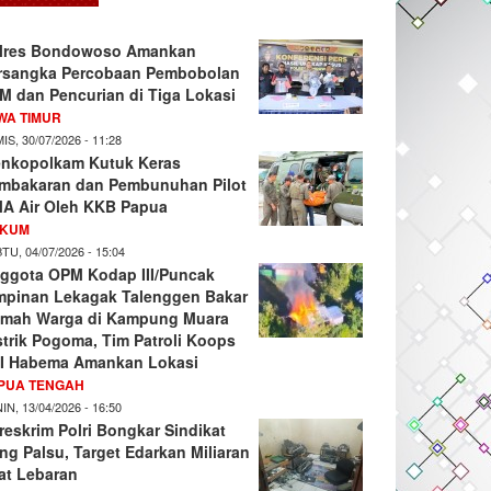
lres Bondowoso Amankan
rsangka Percobaan Pembobolan
M dan Pencurian di Tiga Lokasi
WA TIMUR
IS, 30/07/2026 - 11:28
nkopolkam Kutuk Keras
mbakaran dan Pembunuhan Pilot
A Air Oleh KKB Papua
KUM
TU, 04/07/2026 - 15:04
ggota OPM Kodap III/Puncak
mpinan Lekagak Talenggen Bakar
mah Warga di Kampung Muara
strik Pogoma, Tim Patroli Koops
I Habema Amankan Lokasi
PUA TENGAH
IN, 13/04/2026 - 16:50
reskrim Polri Bongkar Sindikat
ng Palsu, Target Edarkan Miliaran
at Lebaran