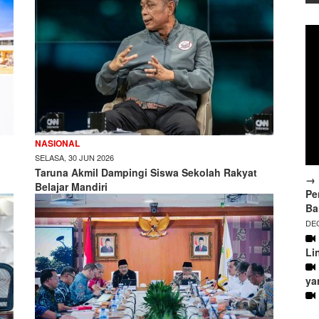
NASIONAL
SELASA, 30 JUN 2026
Taruna Akmil Dampingi Siswa Sekolah Rakyat
→ 
Belajar Mandiri
Pe
Ba
DEC
Li
ya