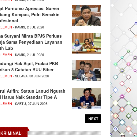
git Purnomo Apresiasi Survei
tbang Kompas, Polri Semakin
ofesional…
RLEMEN
- KAMIS, 2 JUL 2026
ma Suryani Minta BPJS Perluas
rja Sama Penyediaan Layanan
th Lab
RLEMEN
- KAMIS, 2 JUL 2026
ndungi Hak Sipil, Fraksi PKB
rikan 8 Catatan RUU Siber
RLEMEN
- SELASA, 30 JUN 2026
rul Arifin: Status Lanud Ngurah
i Harus Naik Standar Tipe A
RLEMEN
- SABTU, 27 JUN 2026
NEXT
KRIMINAL