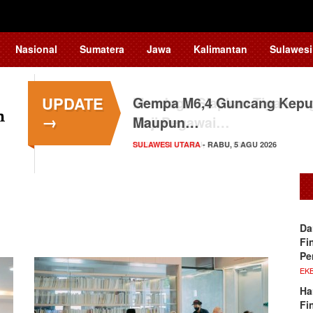
Nasional
Sumatera
Jawa
Kalimantan
Sulawesi
UPDATE
Gempa M6,4 Guncang Kepul
→
Maupun…
SULAWESI UTARA
- RABU, 5 AGU 2026
Da
Fi
Pe
EKB
Ha
Fi