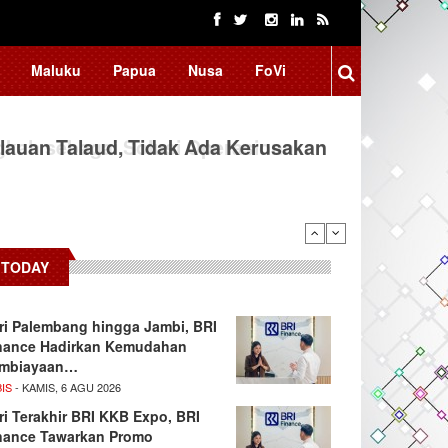
Maluku
Papua
Nusa
FoVi
auan Talaud, Tidak Ada Kerusakan
TODAY
ri Palembang hingga Jambi, BRI
nance Hadirkan Kemudahan
mbiayaan…
IS
- KAMIS, 6 AGU 2026
ri Terakhir BRI KKB Expo, BRI
nance Tawarkan Promo