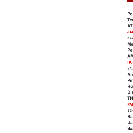
Po
Te
AT
JA
KAM
Me
Pe
AM
HU
SAB
An
Pi
Ru
Di
TN
PA
SEN
Ba
Ua
Sa