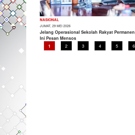
NASIONAL
JUMAT, 29 MEI 2026
Jelang Operasional Sekolah Rakyat Permanen
Ini Pesan Mensos
Current
1
Page
2
Page
3
Page
4
Page
5
P
6
page