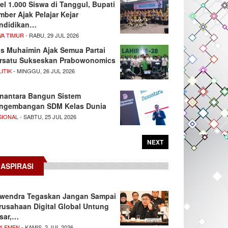
el 1.000 Siswa di Tanggul, Bupati
mber Ajak Pelajar Kejar
ndidikan…
WA TIMUR
- RABU, 29 JUL 2026
s Muhaimin Ajak Semua Partai
rsatu Sukseskan Prabowonomics
ITIK
- MINGGU, 26 JUL 2026
nantara Bangun Sistem
ngembangan SDM Kelas Dunia
SIONAL
- SABTU, 25 JUL 2026
NEXT
ASPIRASI
wendra Tegaskan Jangan Sampai
rusahaan Digital Global Untung
sar,…
RLEMEN
- KAMIS, 2 JUL 2026