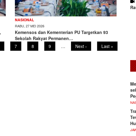
Ra
NASIONAL
RABU, 27 MEI 2026
,
Kemensos dan Kementerian PU Targetkan 93
Sekolah Rakyat Permanen…
age
Page
7
Page
8
Page
9
…
Next
Next ›
Last
Last »
page
page
Me
se
Pe
NA
Tr
Te
Hu
JA