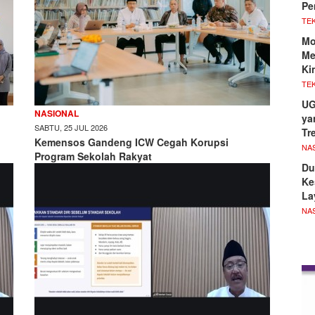
Pe
TE
Mo
Me
Ki
TE
UG
NASIONAL
ya
SABTU, 25 JUL 2026
Tr
Kemensos Gandeng ICW Cegah Korupsi
NA
Program Sekolah Rakyat
Du
Ke
La
NA