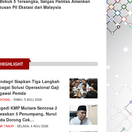
Bekuk 5 Tersangka, Satgas Pamtas Amankan
tusan Pil Ekstasi dari Malaysia
HIGHLIGHT
ndagri Siapkan Tiga Langkah
bagai Solusi Operasional Gaji
gawai Pemda
SIONAL
- RABU, 5 AGU 2026
agedi KMP Mutiara Sentosa 2
waskan 5 Penumpang, Nurul
da Dorong Cek…
WA TIMUR
- SELASA, 4 AGU 2026