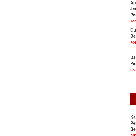
Ap
Je
Pe
JA
Gu
Be
POL
Da
Pe
NA
Ka
Pe
Be
PA