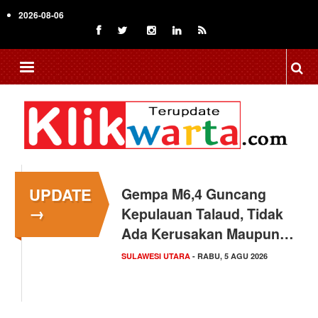
Skip
2026-08-06
to
main
content
UPDATE
Gempa M6,4 Guncang
→
Kepulauan Talaud, Tidak
Ada Kerusakan Maupun…
SULAWESI UTARA
- RABU, 5 AGU 2026