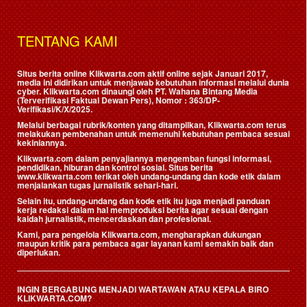
TENTANG KAMI
Situs berita online Klikwarta.com aktif online sejak Januari 2017,
media ini didirikan untuk menjawab kebutuhan informasi melalui dunia
cyber. Klikwarta.com dinaungi oleh
PT. Wahana Bintang Media
(Terverifikasi Faktual Dewan Pers)
, Nomor : 363/DP-
Verifikasi/K/X/2025.
Melalui berbagai rubrik/konten yang ditampilkan, Klikwarta.com terus
melakukan pembenahan untuk memenuhi kebutuhan pembaca sesuai
kekiniannya.
Klikwarta.com dalam penyajiannya mengemban fungsi informasi,
pendidikan, hiburan dan kontrol sosial. Situs berita
www.klikwarta.com terikat oleh undang-undang dan kode etik dalam
menjalankan tugas jurnalistik sehari-hari.
Selain itu, undang-undang dan kode etik itu juga menjadi panduan
kerja redaksi dalam hal memproduksi berita agar sesuai dengan
kaidah jurnalistik, mencerdaskan dan profesional.
Kami, para pengelola Klikwarta.com, mengharapkan dukungan
maupun kritik para pembaca agar layanan kami semakin baik dan
diperlukan.
INGIN BERGABUNG MENJADI WARTAWAN ATAU KEPALA BIRO
KLIKWARTA.COM?