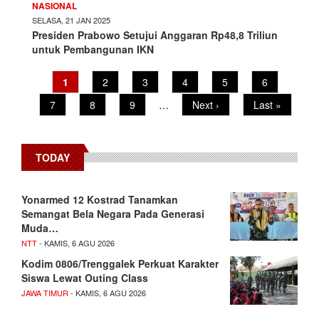
NASIONAL
SELASA, 21 JAN 2025
Presiden Prabowo Setujui Anggaran Rp48,8 Triliun
untuk Pembangunan IKN
Pagination
Current
1
Page
2
Page
3
Page
4
Page
5
Page
6
page
Page
7
Page
8
Page
9
…
Next
Next ›
Last
Last »
page
page
TODAY
Yonarmed 12 Kostrad Tanamkan
Semangat Bela Negara Pada Generasi
Muda…
NTT
- KAMIS, 6 AGU 2026
Kodim 0806/Trenggalek Perkuat Karakter
Siswa Lewat Outing Class
JAWA TIMUR
- KAMIS, 6 AGU 2026