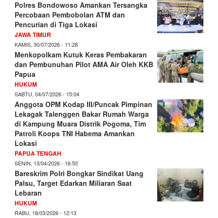
Polres Bondowoso Amankan Tersangka
Percobaan Pembobolan ATM dan
Pencurian di Tiga Lokasi
JAWA TIMUR
KAMIS, 30/07/2026 - 11:28
Menkopolkam Kutuk Keras Pembakaran
dan Pembunuhan Pilot AMA Air Oleh KKB
Papua
HUKUM
SABTU, 04/07/2026 - 15:04
Anggota OPM Kodap III/Puncak Pimpinan
Lekagak Talenggen Bakar Rumah Warga
di Kampung Muara Distrik Pogoma, Tim
Patroli Koops TNI Habema Amankan
Lokasi
PAPUA TENGAH
SENIN, 13/04/2026 - 16:50
Bareskrim Polri Bongkar Sindikat Uang
Palsu, Target Edarkan Miliaran Saat
Lebaran
HUKUM
RABU, 18/03/2026 - 12:13