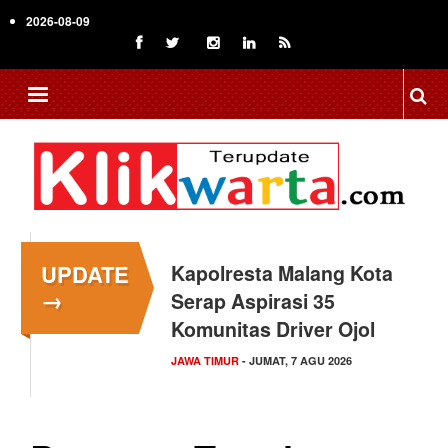
Skip
2026-08-09
to
main
content
UPDATE
Kapolresta Malang Kota
→
Serap Aspirasi 35
Komunitas Driver Ojol
JAWA TIMUR
- JUMAT, 7 AGU 2026