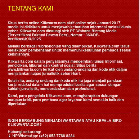
TENTANG KAMI
Situs berita online Klikwarta.com aktif online sejak Januari 2017,
media ini didirikan untuk menjawab kebutuhan informasi melalui dunia
cyber. Klikwarta.com dinaungi oleh
PT. Wahana Bintang Media
(Terverifikasi Faktual Dewan Pers)
, Nomor : 363/DP-
Verifikasi/K/X/2025.
Melalui berbagai rubrik/konten yang ditampilkan, Klikwarta.com terus
melakukan pembenahan untuk memenuhi kebutuhan pembaca sesuai
kekiniannya.
Klikwarta.com dalam penyajiannya mengemban fungsi informasi,
pendidikan, hiburan dan kontrol sosial. Situs berita
www.klikwarta.com terikat oleh undang-undang dan kode etik dalam
menjalankan tugas jurnalistik sehari-hari.
Selain itu, undang-undang dan kode etik itu juga menjadi panduan
kerja redaksi dalam hal memproduksi berita agar sesuai dengan
kaidah jurnalistik, mencerdaskan dan profesional.
Kami, para pengelola Klikwarta.com, mengharapkan dukungan
maupun kritik para pembaca agar layanan kami semakin baik dan
diperlukan.
INGIN BERGABUNG MENJADI WARTAWAN ATAU KEPALA BIRO
KLIKWARTA.COM?
Hubungi sekarang:
📱
HP/WhatsApp:
(+62) 853 7768 8284