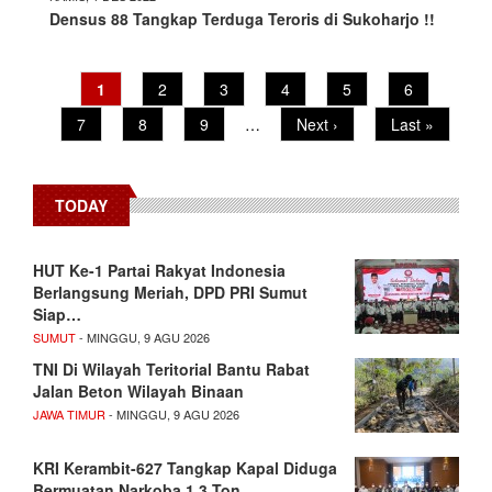
Densus 88 Tangkap Terduga Teroris di Sukoharjo !!
Pagination
Current
1
Page
2
Page
3
Page
4
Page
5
Page
6
page
Page
7
Page
8
Page
9
…
Next
Next ›
Last
Last »
page
page
TODAY
HUT Ke-1 Partai Rakyat Indonesia
Berlangsung Meriah, DPD PRI Sumut
Siap…
SUMUT
- MINGGU, 9 AGU 2026
TNI Di Wilayah Teritorial Bantu Rabat
Jalan Beton Wilayah Binaan
JAWA TIMUR
- MINGGU, 9 AGU 2026
KRI Kerambit-627 Tangkap Kapal Diduga
Bermuatan Narkoba 1,3 Ton