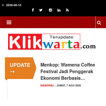
Skip
2026-08-10
to
main
content
UPDATE
Menkop: Wamena Coffee
→
Festival Jadi Penggerak
Ekonomi Berbasis…
NASIONAL
- JUMAT, 7 AGU 2026