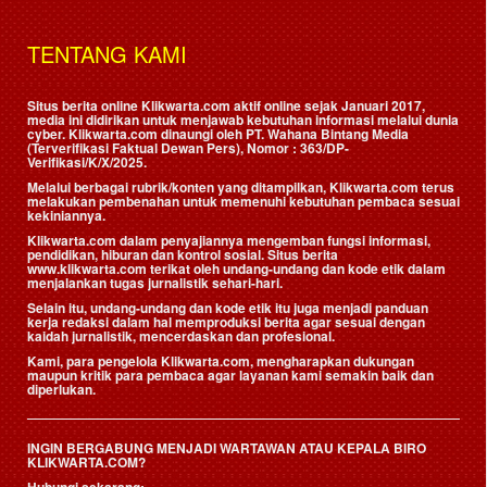
TENTANG KAMI
Situs berita online Klikwarta.com aktif online sejak Januari 2017,
media ini didirikan untuk menjawab kebutuhan informasi melalui dunia
cyber. Klikwarta.com dinaungi oleh
PT. Wahana Bintang Media
(Terverifikasi Faktual Dewan Pers)
, Nomor : 363/DP-
Verifikasi/K/X/2025.
Melalui berbagai rubrik/konten yang ditampilkan, Klikwarta.com terus
melakukan pembenahan untuk memenuhi kebutuhan pembaca sesuai
kekiniannya.
Klikwarta.com dalam penyajiannya mengemban fungsi informasi,
pendidikan, hiburan dan kontrol sosial. Situs berita
www.klikwarta.com terikat oleh undang-undang dan kode etik dalam
menjalankan tugas jurnalistik sehari-hari.
Selain itu, undang-undang dan kode etik itu juga menjadi panduan
kerja redaksi dalam hal memproduksi berita agar sesuai dengan
kaidah jurnalistik, mencerdaskan dan profesional.
Kami, para pengelola Klikwarta.com, mengharapkan dukungan
maupun kritik para pembaca agar layanan kami semakin baik dan
diperlukan.
INGIN BERGABUNG MENJADI WARTAWAN ATAU KEPALA BIRO
KLIKWARTA.COM?
Hubungi sekarang: