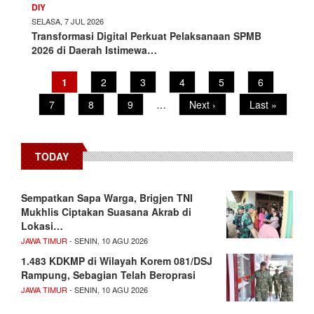
DIY
SELASA, 7 JUL 2026
Transformasi Digital Perkuat Pelaksanaan SPMB
2026 di Daerah Istimewa…
Pagination
Current
1
Page
2
Page
3
Page
4
Page
5
Page
6
page
Page
7
Page
8
Page
9
…
Next
Next ›
Last
Last »
page
page
TODAY
Sempatkan Sapa Warga, Brigjen TNI
Mukhlis Ciptakan Suasana Akrab di
Lokasi…
JAWA TIMUR
- SENIN, 10 AGU 2026
1.483 KDKMP di Wilayah Korem 081/DSJ
Rampung, Sebagian Telah Beroprasi
JAWA TIMUR
- SENIN, 10 AGU 2026